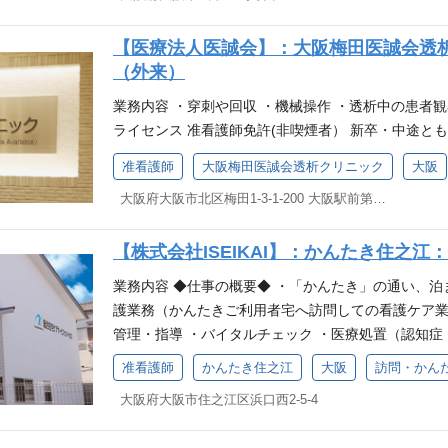
【医療法人医誠会】：大阪梅田医誠会透
（外来）
業務内容 ・穿刺や回収 ・機械操作 ・透析中の患者観
ライセンス 准看護師免許(非喫煙者） 新卒・中途と
准看護師
大阪梅田医誠会透析クリニック
大阪
大阪府大阪市北区梅田1-3-1-200 大阪駅前第1ビル2F
【株式会社ISEIKAI】：かんたき住之江
業務内容 ◆仕事の概要◆ ・「かんたき」の通い、泊
護業務（かんたきご利用者宅へ訪問しての看護ケア業
管理・指導 ・バイタルチェック ・医療処置（認知
工肛門・バルーンカテーテル・インスリン注射・人
准看護師
かんたき住之江
大阪
訪問・かん
管理・看取りなど） ・入浴介助・オムツ交換・排泄介
大阪府大阪市住之江区浜口西2-5-4
褥瘡処置・創傷処理など ◆◆特設サイトもぜひご覧ください◆◆ http
資格・ライセンス 准看護師免許 ※新卒・中途とも喫