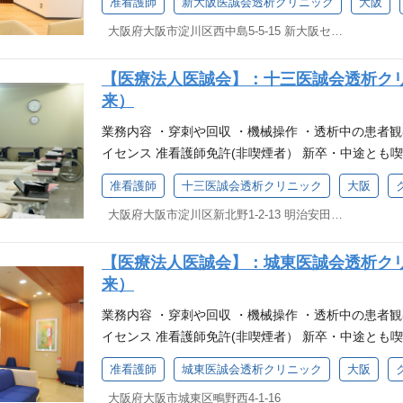
准看護師
新大阪医誠会透析クリニック
大阪
大阪府大阪市淀川区西中島5-5-15 新大阪セントラルタワー8階
【医療法人医誠会】：十三医誠会透析ク
来）
業務内容 ・穿刺や回収 ・機械操作 ・透析中の患者観
イセンス 准看護師免許(非喫煙者） 新卒・中途とも
准看護師
十三医誠会透析クリニック
大阪
大阪府大阪市淀川区新北野1-2-13 明治安田生命十三ビル7Ｆ
【医療法人医誠会】：城東医誠会透析ク
来）
業務内容 ・穿刺や回収 ・機械操作 ・透析中の患者観
イセンス 准看護師免許(非喫煙者） 新卒・中途とも
准看護師
城東医誠会透析クリニック
大阪
大阪府大阪市城東区鴫野西4-1-16