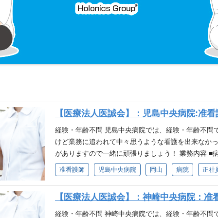
【医療法人医誠会】：児島中央病院:准看護
経験・年齢不問 児島中央病院では、経験・年齢不問
けど業務に追われて中々思うような看護を出来なか
がありますので一緒に頑張りましょう！ 業務内容 ■
准看護師免許(非喫煙者） 新卒・中途とも喫煙者の
准看護師
児島中央病院
岡山
病院
正社
【医療法人医誠会】：神崎中央病院：准看
経験・年齢不問 神崎中央病院では、経験・年齢不問