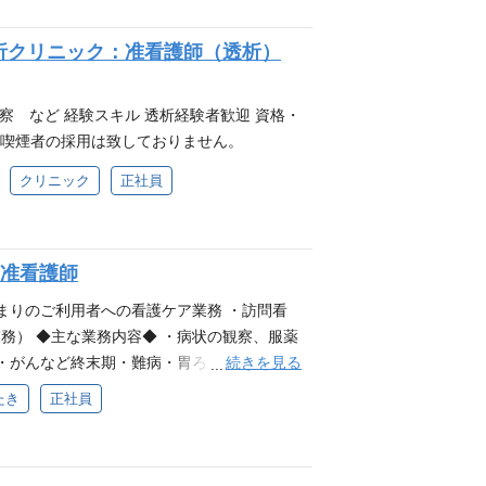
析クリニック：准看護師（透析）
察 など 経験スキル 透析経験者歓迎 資格・
も喫煙者の採用は致しておりません。
クリニック
正社員
：准看護師
まりのご利用者への看護ケア業務 ・訪問看
務） ◆主な業務内容◆ ・病状の観察、服薬
続きを見る
症・がんなど終末期・難病・胃ろう・吸引・人
工呼吸器・在宅酸素・床ずれ・中心静脈栄養
たき
正社員
助・移動介助など ・点眼・塗薬・貼薬 ・
://recruit.nursing-hc.co.jp/
煙者の採用は致しておりません。 経験スキ