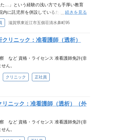
った…」という経験の浅い方でも手厚い教育
続きを見る
 院内に託児所を併設しているためお子さまが
休・産休も取得しやすい環境で、時短勤務制
員
滋賀県東近江市五個荘清水鼻町95
おります！ ・0～2歳まで可能 環境整備に
務の負担軽減を図っています。 ① ケアス
析クリニック：准看護師（透析）
す（おむつ交換・入浴介助・食事介助など）
の負担軽減を図っています ※看護師の判断
のとろみを自動でできる装置 面倒だった手
察 など 資格・ライセンス 准看護師免許(非
マットレスの導入 体位変換を自動で行えます
ません。
の導入 情報共有や、看護師の呼び出しなどが
クリニック
正社員
もなくなります 資格・ライセンス 准看護
致しておりません。
クリニック：准看護師（透析）（外
察 など 資格・ライセンス 准看護師免許(非
ません。