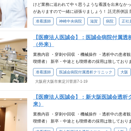
けど業務に追われて中々思うような看護を出来なか
がありますので一緒に頑張りましょう！ 託児所併設
いらっしゃる看護師も安心して働いております。 育
准看護師
神崎中央病院
滋賀
病院
正社
度もございますので将来を見据えたご応募もお待ちして
ついて 業務の移管・自動化を積極的に行い、看護師業
【医療法人医誠会】：医誠会病院付属透
タッフの配置 介護業務はケアスタッフに任せていま
（外来）
またコメディカルの職員にも業務を分担し、看護業務
が必要な場合を除く ②とろみサーバーの導入 飲み物
業務内容 ・穿刺や回収 ・機械操作 ・透析中の患者観
作業でのとろみ付けを自動化 ③自動寝返りベッドや
喫煙者） 新卒・中途とも喫煙者の採用は致しており
ので体力的な負担はほとんどありません ④インカム
准看護師
医誠会病院付属透析クリニック
大阪
瞬時にできますので、 不要な看護ステーションの往復
師免許(非喫煙者） 新卒・中途とも喫煙者の採用は
大阪府大阪市東淀川菅原7-1-19
【医療法人医誠会】：新大阪医誠会透析
来）
業務内容 ・穿刺や回収 ・機械操作 ・透析中の患者観
喫煙者） 新卒・中途とも喫煙者の採用は致しており