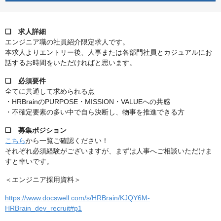
❏ 求人詳細
エンジニア職の社員紹介限定求人です。
本求人よりエントリー後、人事または各部門社員とカジュアルにお
話するお時間をいただければと思います。
❏ 必須要件
全てに共通して求められる点
・HRBrainのPURPOSE・MISSION・VALUEへの共感
・不確定要素の多い中で自ら決断し、物事を推進できる方
❏ 募集ポジション
こちら
から一覧ご確認ください！
それぞれ必須経験がございますが、まずは人事へご相談いただけま
すと幸いです。
＜エンジニア採用資料＞
https://www.docswell.com/s/HRBrain/KJQY6M-
HRBrain_dev_recruit#p1