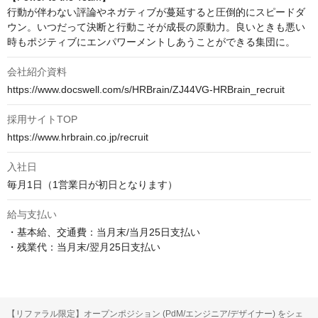
行動が伴わない評論やネガティブが蔓延すると圧倒的にスピードダ
ウン。いつだって決断と行動こそが成長の原動力。良いときも悪い
時もポジティブにエンパワーメントしあうことができる集団に。
会社紹介資料
https://www.docswell.com/s/HRBrain/ZJ44VG-HRBrain_recruit
採用サイトTOP
https://www.hrbrain.co.jp/recruit
入社日
毎月1日（1営業日が初日となります）
給与支払い
・基本給、交通費：当月末/当月25日支払い

・残業代：当月末/翌月25日支払い
【リファラル限定】オープンポジション (PdM/エンジニア/デザイナー) をシェ