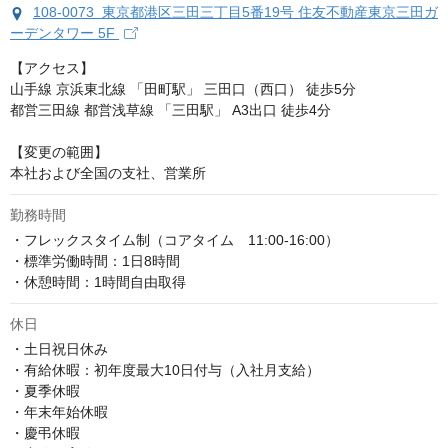
108-0073 東京都港区三田三丁目5番19号 住友不動産東京三田ガ
ーデンタワー 5F
【アクセス】

山手線 京浜東北線 「田町駅」 三田口（西口） 徒歩5分

都営三田線 都営浅草線 「三田駅」 A3出口 徒歩4分

【変更の範囲】

本社および全国の支社、営業所
勤務時間
・フレックスタイム制（コアタイム　11:00-16:00）

・標準労働時間：1日8時間

・休憩時間：1時間自由取得
休日
・土日祝日休み

・有給休暇：初年度最大10日付与（入社月支給）

・夏季休暇

・年末年始休暇

・慶弔休暇
