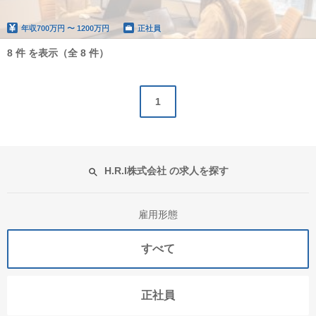
年収
700万円 〜 1200万円
正社員
8 件 を表示（全 8 件）
1
H.R.I株式会社 の求人を探す
雇用形態
すべて
正社員