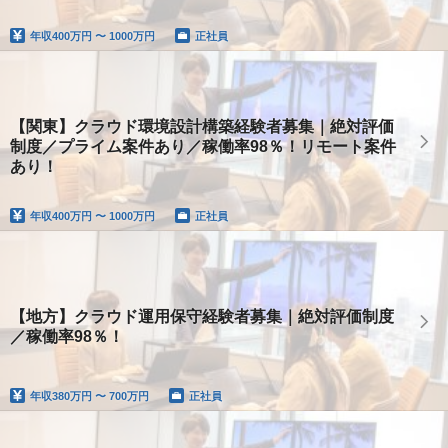
り！
年収
400万円 〜 1000万円
正社員
【関東】クラウド環境設計構築経験者募集｜絶対評価
制度／プライム案件あり／稼働率98％！リモート案件
あり！
年収
400万円 〜 1000万円
正社員
【地方】クラウド運用保守経験者募集｜絶対評価制度
／稼働率98％！
年収
380万円 〜 700万円
正社員