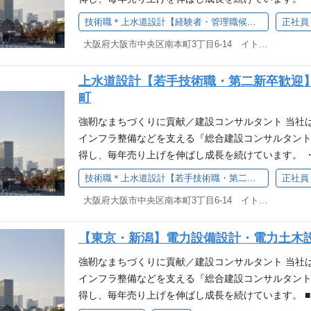
ありがとう」の声は大きなやりがいに繋がります。 
設計関連 ★出張頻度 ・・・ お客様打合せ等 2～6
に携わりたい方 ・これまでの経験を専門分野で活か
技術職＊上水道設計【経験者・管理職候補】／建設コンサルタント 技術職＜大阪・本町＞
正社員
会社の経営状態に大きく影響を与えることがあるた
て、社会ニーズの変化に対応した最適な設備計画、
したい方 ■上水道設計＊経験者・管理職候補｜建設
とができます。 日頃は社員の困りごとの解決など、
す。 ■その他 ・ご経験に応じて、若手技術者の育成
大阪府大阪市中央区南本町3丁目6-14 イトゥビル5階 （大阪本社）
画、設計全般の業務をお任せします。 弊社の上水道
信頼獲得に繋がります。
充実で安心 ∟入社後3か月、6ヵ月を目途に定期
三次官庁です。 部署をリードする業務責任者として
相談室」も設置。”一人で抱えない・悩まない”職場環
上水道設計【若手技術職・第二新卒歓迎
社の調整等の指示や、成果品納品までの業務をお任せ
術者の育成～ ◎技術力アップのために ∟部内でのO
町
設、維持管理と改築・更新、水道施設の健全化に向
る定期的な技術関連講習会・研修会、部署横断の若手
す。 詳細設計 ※受注強化中 ・配管設計（小口径
強靭なまちづくりに貢献／建設コンサルタント 当社
スキルアップのために ∟入社後6ヵ月以内の入社者研
貯水池・ダム、導水管、浄水場、送水管、配水管な
インフラ整備などを支える『総合建設コンサルタント
施
場の工程管理（急速濾過＋高度処理技術、膜処理技術
得し、毎年売り上げを伸ばし成長を続けています。 
アセットマネジメント業務 ∟維持管理のための維
に携わりたい方 ・これまでの経験を専門分野で活か
技術職＊上水道設計【若手技術職・第二新卒歓迎】／建設コンサルタント 技術職＜大阪・本町＞
正社員
（PI）による経営評価、経営戦略見直し業務 ★出張
したい方 ■上水道設計＊若手技術者・第二新卒｜建
（全国 ※受注により変動あり） まずは、業務責任
大阪府大阪市中央区南本町3丁目6-14 イトゥビル5階 （大阪本社）
計画、設計全般の業務をお任せします。 弊社の上水
ます。 マネジメントご経験のある方は、管理職候補
び三次官庁です。 次世代を担う若手技術者として、
経験に応じて若手技術職の育成・指導もお任せします。
【東京・新潟】電力設備設計・電力土木
ツとレベルアップが可能です！ 【主な業務領域】 
持続可能性に貢献し、社会に貢献することができます。
施設の健全化に向けて、主に調査、計画、設計業務
強靭なまちづくりに貢献／建設コンサルタント 当社
を向上させる設計に挑戦することができます。 - 自
てご経験や能力に合わせて業務をお任せするのでご安
インフラ整備などを支える『総合建設コンサルタント
高めることで、大きな達成感を得ることができます。 
道分野 詳細設計 ※受注強化中 ・配管設計（小口
得し、毎年売り上げを伸ばし成長を続けています。 
により、プロジェクトの成功に貢献することで、尊
や貯水池・ダム、導水管、浄水場、送水管、配水管