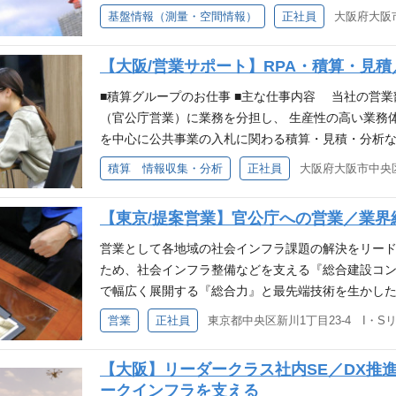
用するICT機器 ・MMS、LCMS、Imajbox …
基盤情報（測量・空間情報）
正社員
職とは異なります。
境を提供。
ル、VLX …人の手での簡易的計測 ・UAV計測 …
経験が浅い方でも丁寧に教えます。 ※月数回の出張
【大阪/営業サポート】RPA・積算・見
ある方歓迎。 ※測量機器に興味のある方歓迎。 ※経
が指定する範囲
■積算グループのお仕事 ■主な仕事内容 当社の営
（官公庁営業）に業務を分担し、 生産性の高い業務
を中心に公共事業の入札に関わる積算・見積・分析
庁）との繋がりを持つ第一歩目を担うポジションです
積算 情報収集・分析
正社員
募情報収集（RPAを利用） ・発注情報の確認、社内
・社内の入札案件情報の管理 ・情報収集結果に基づい
【東京/提案営業】官公庁への営業／業界
を基にした数量の洗い出し、仕様書の洗い出し ・Exc
後フォローも充実で安心 ∟入社後3か月、6ヵ月
営業として各地域の社会インフラ課題の解決をリード
な「なんでも相談室」も設置。”一人で抱えない・悩ま
ため、社会インフラ整備などを支える『総合建設コ
境 ～若手技術者の育成～ ◎技術本部による定期的
で幅広く展開する『総合力』と最先端技術を生かし
勉強会などを実施 ◎社会人・組織人としてスキルア
獲得することで安定した基盤を作り、成長を続けてい
営業
正社員
研修（1day）や階層ごとの階層別研修を実施
ア内の官公庁（街づくり・社会インフラ整備の担当窓
客管理 ■営業企画 ■情報収集■受注業務の管理 ■
【大阪】リーダークラス社内SE／DX推
スで定期訪問し、受注に向けた提案をお願いします。 
ークインフラを支える