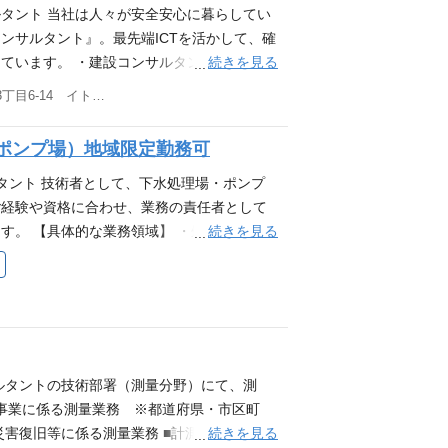
会社説明会日程＜全日程オンライン説明会＞
タント 当社は人々が安全安心に暮らしてい
7(火)16:00～17:30 3/19(木)16:00～17:30
ンサルタント』。最先端ICTを活かして、確
 3/30(月)16:00～17:30 ■採用中のエリア ・
続きを見る
ています。 ・建設コンサルタントとして、
ン｜企業の存在意義） 行き交う人びとの笑顔
門分野で活かしたい方 ・これまでの経験を他
大阪府大阪市中央区南本町3丁目6-14 イトゥビル2階・4階・5階 （大阪本社） 他(3)
像） ・お客様を笑顔にする ・社員とその
ンサルタント技術者 ■空間情報コンサルタン
事の成果で、どのように関わる人々を笑顔
インフラ整備における調査、計画、設計、維
ポンプ場）地域限定勤務可
要不可欠なインフラを支えています。 高度
湾、防災環境 ∟河川施設点検調査、港湾施設
弊社で、社会の課題解決に向けて 一緒に働
堰堤設計、危険水位設定・浸水想定区域図作
タント 技術者として、下水処理場・ポンプ
います！ マイナビ2027 マイナビからご
、計画設計、施設設計、耐震化設計、配管
ご経験や資格に合わせ、業務の責任者として
ストックマネジメント計画、浸水・地震対策
続きを見る
す。 【具体的な業務領域】 ・処理場、ポン
耐震診断・補強設計、老朽化施設・設備の改
持のための、点検・調査、把握と評価による
計、電線共同溝設計、自転車道設計、標識
、改修・修繕 ・下水道施設・ポンプ場など
域・交通・防災・建築等の計画および公
水ポンプ場の基本設計、詳細設計、耐震診
設橋梁設計、橋梁予備設計、橋梁詳細設
診断、耐震補強設計 など ★現在頻度の少な
属物点検(標識、照明柱等)、トンネル点検
関連 ★出張頻度 ・・・ お客様打合せ等 2
、送電設備の設計など 地質調査 ∟構造物
会ニーズの変化に対応した最適な設備計画、維
ルタントの技術部署（測量分野）にて、測
橋梁基礎調査、解析など 空間情報コンサル
の他 ・ご経験に応じて、若手技術者の育成・
共事業に係る測量業務 ※都道府県・市区町
計測、計測データの解析・処理・加工とその利
心 ∟入社後3か月、6ヵ月を目途に定期面談
続きを見る
災害復旧等に係る測量業務 ■計測時に主に活
、高低差など） ∟3次元測量技術 ※施工管理
設置。”一人で抱えない・悩まない”職場環