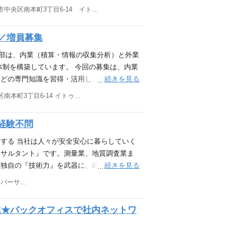
車を利用した地上での高速移動体計測 ・ステンシ
大阪府大阪市中央区南本町3丁目6-14 イトゥビル2階・4階・5階
空中からの計測 ・TLS …地上での固定計測
があります。外出が好きな方、地形に興味の
積／増員募集
験者優遇。 雇い入れ後の変更の範囲：会社
業部は、内業（積算・情報の収集分析）と外業
体制を構築しています。 今回の募集は、内業
続きを見る
などの専門知識を習得・活用し、顧客（官公
。 ・官公庁から公表される入札に関する公
大阪府大阪市中央区南本町3丁目6-14 イトゥビル4階(本町駅直結)
関係部署への情報展開 ・入札参加資料の作成
た検証/分析 ・発注者（官公庁）の設計書
経験不問
elや専用ソフトを使用した積算業務 ★入社
を目途に定期面談を実施。 自由に利用可能
する 当社は人々が安全安心に暮らしていく
ない”職場環境を提供。 ▼ 充実した育成環
ンサルタント』です。測量業、地質調査業ま
な技術関連講習会・研修会、部署横断の若手
続きを見る
た独自の『技術力』を武器に、確かな信頼を
ップのために ∟入社後6ヵ月以内の入社者
ます。 営業部のお仕事 営業対象：担当エリ
東京都中央区新川1丁目23-4 I・Sリバーサイドビル9階
口） 業務内容：■定期訪問先での提案 ■顧
入札対応 担当エリアを中心に週1～月1のペー
進★バックオフィスで社内ネットワ
※入社後は6カ月～1年程のOJT期間があり