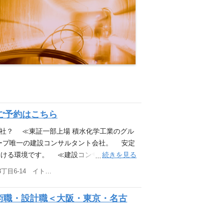
ご予約はこちら
会社？ ≪東証一部上場 積水化学工業のグル
ープ唯一の建設コンサルタント会社。 安定
続きを見る
ける環境です。 ≪建設コンサルタント×I
査・設計・維持管理）の知見と、 最新ICT
大阪府大阪市中央区南本町3丁目6-14 イトゥビル 大阪本社 他(1)
を確立。 高精度な3次元測量データを設
います。 ≪登録部門数17部門（21部門
術職・設計職＜大阪・東京・名古
高水準。 多様なプロジェクトに挑戦・成長
まちづくり、水インフラ（上下水道）、防災