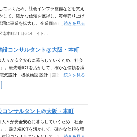
界未経験の方もご安心ください。 課題解決
方の解決につながる最適な提案と、受注後の
らしていくため、社会インフラ整備などを支え
私たちの仕事です。 プロジェクトのスター
活かして、確かな信頼を獲得し、毎年売り上げ
仕事の魅力。顧客や社内の技術者とのこまめ
続きを見る
順調に事業を拡大し、企業価値も高まってい
に導きます。
ます！ 募集の背景／社内SEのしごと 現在会
大阪府大阪市中央区南本町3丁目6-14 イトゥビル2階
率化の仕組みづくりを進めています。 それに
業拡大のため、即戦力として経験を活かせる
建設コンサルタント@大阪・本町
で叶えませんか。 社内SE担当としてDX
ラ・業務システムの運用管理、ヘルプデスク
は人々が安全安心に暮らしていくため、社会
ットワーク、他）の整備や企画 ・社内システ
』。最先端ICTを活かして、確かな信頼を獲
フトウェアのライセンス管理 ・情報セキュリ
続きを見る
■電気設計・機械施設 設計｜建設コンサルタ
容は情報システム部内で担当する業務の例で
設備に関連する技術者としてコンサルティン
いただき、少しずつマルチにご活躍いただき
務の責任者として管理技術者をお任せしま
全社的にDX推進に取り組み、積極的なIT投
設等のプラント電気設計 ・上水道施設 ∟浄
ドサービス等のITの利活用による業務効率
計等 ・下水道施設 ∟下水処理場や汚水ポ
設コンサルタント@大阪・本町
から、ITによる業務支援・システム構築、社
 ・処理場、ポンプ場のストックマネジメン
幅広く担当しながらスキルアップができま
把握と評価による中長期的な施設状態を予測
は人々が安全安心に暮らしていくため、社会
るITシステムの構築・運用に至るまでは、
備、監視制御設備の計画・設計 ★現在頻度の
』。最先端ICTを活かして、確かな信頼を獲
・運用後の社員から「使いやすくなったよ、
画等 ★現在頻度の少ない業務・・・ 基本
続きを見る
・建設コンサルタントとして、社会資本整備