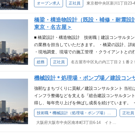
タント 電力設備のうち、構造計算関連を主体とする
オープン求人
正社員
水場の工程管理（急速濾過＋高度処理技術、膜処理技
任せします。技術士を保有の場合は、業務の責任者と
務、アセットマネジメント業務 ∟維持管理のため
人を歓迎します 構造計算 ボックスカルバートや橋
標（PI）による経営評価、経営戦略見直し業務 ★出
橋梁・構造物設計（既設・補修・耐震設
で構造モデル作成の経験または技量を有する人。 ●
月（全国 ※受注により変動あり） ▼ 充実した育
東京・名古屋＞
務に現場調査が含まれる場合が多く、 専任監視員（
OJT教育（3年程度）に加え、技術本部による定期
その業務に従事できる人。 現地調査前：調査安全計
■ 橋梁設計・構造物設計 技術職｜建設コンサルタ
勉強会などを実施 ◎社会人・組織人としてスキルア
会議の参加 現地調査時：発注者・調査業者との連絡調
の業務を担当していただきます。 ・橋梁の設計、詳
研修（1day）や階層ごとの階層別研修を実施 ◎入
後：現地調査写真の整理 等 ★出張頻度 ・・・ 
・現地調査、現場での施工管理 ・クライアントとの
6ヵ月を目途に定期面談を実施。 自由に利用可能
および顧客打合せ等 ■その他 ・新卒、第二新卒歓迎
ロジェクトの進捗を管理します。 ・技術的な観点か
総務
正社員
ない・悩まない”職場環境を提供。
もお任せします。 ・入社後、電力設備に関する講習
する文書や報告書の作成 ・最新の技術や規制に関す
す。 ＊＊やりがい＊＊ ■社会貢献 多くの人々の
機械設計＊処理場・ポンプ場／建設コン
の設計を通し、 社会インフラを支える重要な役割を
計において、地形、材料、コスト、安全性、耐久性
強靭なまちづくりに貢献／建設コンサルタント 当社
ながら最適な設計を行い、技術的な挑戦ができます。
インフラ整備などを支える『総合建設コンサルタント
するためには、様々な関係者が協力が必要です。 
得し、毎年売り上げを伸ばし成長を続けています。 
長することができます。 ＊＊日本インシークならではの
に携わりたい方 ・これまでの経験を専門分野で活か
技術職＊機械設計（処理場・ポンプ場）／建設コンサルタント技術職＜大阪・本町＞
正社員
報通信技術）を活用し、設計プロセスを効率化に取り組んでいます！
したい方 ■機械設計（処理場・ポンプ場）｜建設コ
大阪府大阪市中央区南本町3丁目6-14 イトゥビル5階 （大阪本社）
Modeling）やCADソフトウェアを駆使して、設
ち、主に機械に関連するコンサルティング業務をお任
して働きつづけられる環境 ◎入社後フォローも充実
責任者として管理技術者をお任せします。 【主な領