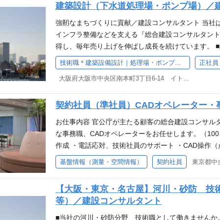
建築設計（下水道処理場・ポンプ場）／
面談を実施。 自由に利用可能な「なんでも相談室
水処理場や汚水ポンプ場、雨水ポンプ場の基本設計、
場環境を提供。
ックマネジメント計画 ∟良好な施設維持のための
強靭なまちづくりに貢献／建設コンサルタント 当社
施設状態を予測した、維持管理、改修・修繕 ★頻度
インフラ整備などを支える『総合建設コンサルタント
ジメント計画 など ★頻度が低い業務 ・・・ 基本
得し、毎年売り上げを伸ばし成長を続けています。 
せとして2～6回／月（全国） 機械・電気設備につ
設コンサルタント 下水道処理場・ポンプ場設計のう
技術職＊建築設備設計｜処理場・ポンプ場＊／建設コンサルタント技術職＜大阪・本町＞
正社員
計画、維持管理計画、性能向上計画などを提案します
てコンサルティング業務をお任せします。 ご経験に
の育成・指導もお任せします。 ・入社後フォローも
大阪府大阪市中央区南本町3丁目6-14 イトゥビル5階 （大阪本社）
ます。 【主な領域】 ・下水道施設・ポンプ場など
定期面談を実施。 自由に利用可能な「なんでも相
場の基本設計、詳細設計、耐震診断・補強設計等 ・
い”職場環境を提供。
契約社員（準社員）CADオペレーター・
画 ∟良好な施設維持のための、点検・調査、把握
た、維持管理、性能向上、改修・修繕 ★現在頻度の
お仕事内容 官公庁が主たる顧客の総合建設コンサル
など ★現在頻度の少ない業務・・・ 基本設計、スト
な事務職、CADオペレーターをお任せします。（100％
度 ・・・ お客様打合せ等 2～6回／月 程度（全
作成 ・電話応対、技術社員のサポート ・CAD操作
化に対応した最適な設備計画、維持管理計画、性能向
CAD操作は未経験でも構いません。 入社後はまず
基盤情報（測量・空間情報）
契約社員
験に応じて、若手技術者の育成・指導もお任せします
す。 ※CAD操作は入社後丁寧に教えます。
後3か月、6ヵ月を目途に定期面談を実施。 自由に
人で抱えない・悩まない”職場環境を提供。
【大阪・東京・名古屋】河川・砂防 技
等）／建設コンサルタント
■当社の河川・砂防分野 技術職として働きませんか