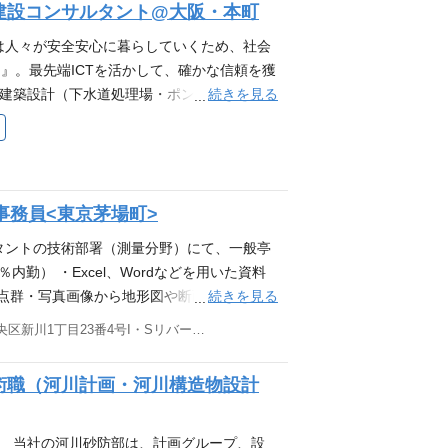
建設コンサルタント@大阪・本町
」も設置。”一人で抱えない・悩まない”職
詳細設計、診断 ・処理場、ポンプ場のスト
、点検・調査、把握と評価による中長期的な
は人々が安全安心に暮らしていくため、社会
が多い業務 ・・・ 詳細設計、ストックマネ
』。最先端ICTを活かして、確かな信頼を獲
設計 関連 ★出張頻度 ・・・ お客様打合
続きを見る
■建築設計（下水道処理場・ポンプ場）｜建
いて、社会ニーズの変化に対応した最適な設備
ち、主に建築設備設計に関連する技術者とし
。 ■その他 ・ご経験に応じて、若手技術者
応じて、若手技術者の指導や管理もお任せし
充実で安心 ∟入社後3か月、6ヵ月を目途に
 ∟下水処理場や汚水ポンプ場、雨水ポンプ
談室」も設置。”一人で抱えない・悩まな
処理場、ポンプ場のストックマネジメント計
事務員<東京茅場町>
と評価による中長期的な施設状態を予測し
多い業務 ・・・ 耐震診断、耐震補強設計
タントの技術部署（測量分野）にて、一般亭
ックマネジメント計画 関連 ★出張頻
内勤） ・Excel、Wordなどを用いた資料
国） 機械・電気設備について、社会ニーズの変
続きを見る
（点群・写真画像から地形図や断面図の作成）
上計画などを提案します。 ■その他 ・ご経
は、一般的な事務業務から始めていただきま
東京都中央区新川1丁目23番4号I・Sリバーサイドビル9階・10階・11階
。 ・入社後フォローも充実で安心 ∟入社
利用可能な「なんでも相談室」も設置。”一
術職（河川計画・河川構造物設計
。 当社の河川砂防部は、計画グループ、設