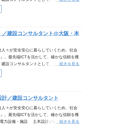
また、こうしたDX推進やセキュリティ向上は
回／月 程度（全国） 機械・電気設備につい
したい方 ・これまでの経験を他の分野で活か
め、いろいろな角度からやりがいを感じるこ
維持管理計画、性能向上計画などを提案しま
コンサルタント 主に上水道に関する調査、計
小さな業務もありますが、その一つひとつも
・指導もお任せします。 ・入社後フォローも
分野における、主なお客様は二次官庁および
面談を実施。 自由に利用可能な「なんでも
、お客様とのお打合せから設計補助、 協力会
境を提供。 ▼ 充実した育成環境 ～若手技
】／建設コンサルタント@大阪・本
します。 【主な業務領域】 水道施設の建
JT教育（3年程度）に加え、技術本部によ
けて、主に調査、計画、設計業務を行いま
勉強会などを実施 ◎社会人・組織人として
・中大口径）、推進設計 ∟各種水道施設や
は人々が安全安心に暮らしていくため、社会
修（1day）や階層ごとの階層別研修を実
ど ∟既存施設の耐震化、改築設計 ∟浄水
』。最先端ICTを活かして、確かな信頼を獲
等） 計画設計 ・基本設計、基本計画業務、
続きを見る
・建設コンサルタントとして、社会資本整備
持管理計画、施設整備計画等 ∟業務指標
したい方 ・これまでの経験を他の分野で活か
頻度 ・・・ お客様打合せとして2～6回／月
設コンサルタント 主に上水道に関する調査、
者として受注案件に合わせて業務をお任せし
道分野における、主なお客様は二次官庁およ
として社員の指導・管理もお任せします。ご
先輩社員や技師長から育成指導を受け コツコ
 ＊＊やりがい＊＊ - 地域の水の安全性と
設計／建設コンサルタント
水道施設の建設、維持管理と改築・更新、水道
 - 最新技術を駆使し、地域社会の水の質
を行います。まずは、チームのメンバーとし
は人々が安全安心に暮らしていくため、社会
分の設計が地域社会に貢献し、水の安全性を
心ください。 ▼日本インシークの主な上水
』。最先端ICTを活かして、確かな信頼を獲
- チームメンバーやクライアントとの協力
径・中大口径）、推進設計 ∟各種水道施設
続きを見る
■電力設備・施設 土木設計／建設コンサル
敬と信頼を得ることができます。
など ∟既存施設の耐震化、改築設計 ∟浄