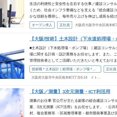
（河川砂防・地質地盤・電力土木）、空間情報 ■
生活の利便性と安全性を左右する仕事／建設コンサル
3/10(火)10:30～12:00 3/13(金)16:00～17:30 3/1
くため、社会インフラ整備などを支える『総合建設コ
3/23(月)16:00～17:30 3/25(水)10:30～12:00
かな信頼を獲得し、毎年売り上げを伸ばし成長を続け
東京 ・大阪 ■企業理念 Mission（ミッショ
社会資本整備に携わりたい方 ・これまでの経験を専
オープン求人
正社員
のために Vision（ ビジョン｜目指す未来
の分野で活かしたい方 経験者限定求人 ■土木設計コ
家族を笑顔にする ・社会全体を笑顔にする 「仕
ト技術者 建設コンサルタントの設計職として、社会
【大阪/技術】土木設計（下水道処理場・
にするか」 社員1人1人が日々考え、日常生活に必
持管理などの業務をお任せします。 河川・砂防、港
で幅広い事業展開を行い、変革するニーズに応える
設計 ∟河川計画、護岸設計、河川構造物設計、砂防
■土木設計（下水処理場・ポンプ場）｜建設コンサル
きませんか？皆さまにお会いできることを楽しみにして
成など 上水道・下水道 ∟上水道における更新計画
場に関する計画・設計業務をお任せします。また、
応募の方はこちら
設計など ∟下水道における計画、官きょ実施設計、
管理技術者としてご活躍いただきたいと考えておりま
事業など ∟ポンプ場・下水処理場のプランニング、
プ場のストックマネジメント計画 ∟良好な施設維
技術職＊土木設計｜処理場・ポンプ場＊／建設コンサルタント技術職＜大阪・本町＞
正社員
築基本・詳細設計 道路・交通 ∟交通計画、道路設
中長期的な施設状態を予測した、維持管理、性能向上
大阪府大阪市中央区南本町3丁目6-14 イトゥビル5階 （大阪本社）
設計、法面設計など まちづくり計画 ∟都市・地
の建築設備設計 ∟下水処理場や汚水ポンプ場、雨
園・造成設計など 橋梁・構造物／調査・点検 ∟新
断・補強設計等 ★現在頻度の多い業務 ・・・ 耐震
【大阪／測量】3次元測量・ICT利活用
計、耐震補強設計など ∟橋梁点検、補修設計、道路付
い業務・・・ 基本設計、ストックマネジメント計画 
など 電力土木 ∟水力発電所等更新設計、変電設備
回／月 程度（全国） 機械・電気設備について、社
測量のお仕事 官公庁が主たる顧客の総合建設コンサ
基礎調査、ボーリング調査、土質標本・柱状図作成、
持管理計画、性能向上計画などを提案します。 ■そ
量、3次元測量（ICT活用）をお任せします。 ・公
タント ∟計測技術を用いた地理空間情報の取得 ∟
指導もお任せします。 ・入社後フォローも充実で安
村、複合業務等 ・区画整理事業・都市開発事業及び
活用 測量 ∟機器を活用した計測（土地の距離、角度
を実施。 自由に利用可能な「なんでも相談室」も