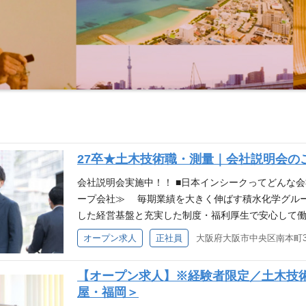
27卒★土木技術職・測量｜会社説明会の
会社説明会実施中！！ ■日本インシークってどんな
ープ会社≫ 毎期業績を大きく伸ばす積水化学グル
した経営基盤と充実した制度・福利厚生で安心して働
CT（DX・AI）≫ 建設コンサルタント（計画・調
オープン求人
正社員
を活用した空間情報技術を融合させることで、独自性
計や維持管理に直結させ、効率化・高度化を実現して
【オープン求人】※経験者限定／土木技
中）≫ 幅広い分野に対応できる総合力は業界でも
屋・福岡＞
できる環境があります。 ■現在積極募集中の分野 