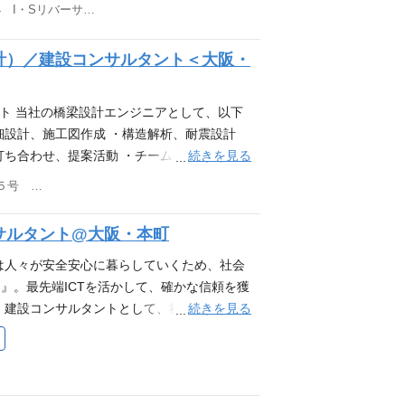
技術者として、建設コンサルタント業務をお
東京都中央区新川1丁目23-4 I・Sリバーサイドビル9階 他(1)
術等） 計画設計 ・基本設計、基本計画業
して管理技術者をお任せします。 ●こんな
の維持管理計画、施設整備計画等 ∟業務指
台などの専用プログラムを使用せず、ご自身
張頻度 ・・・ お客様打合せとして1～6回／
計）／建設コンサルタント＜大阪・
こんな人も活躍できます 当部では設計委託業
成環境 ◎技術力アップのために ∟部内での
災害防止責任者）を常駐させる必要があり、
的な技術関連講習会・研修会、部署横断の若手
画書の作成または補助、発注者との事前安全
ント 当社の橋梁設計エンジニアとして、以下
ップのために ∟入社後6ヵ月以内の入社者
整、現地安全管理（TBMの実施） 現地調査
細設計、施工図作成 ・構造解析、耐震設計
社後フォローも充実で安心 ∟入社後3か月、
年平均 1回／月 程度（全国）※現地踏査
続きを見る
打ち合わせ、提案活動 ・チームと連携し、プ
な「なんでも相談室」も設置。”一人で抱え
 ・ご経験に応じて、若手技術者の育成・指導
ら解決策を見出し、提案します。 ・設計に関
名古屋市中区丸の内三丁目２１番２５号 清風ビル6階 他(2)
会を3階程度実施します。
る知識を継続的に学習し、業務に活かしま
生活を支える道路網の一部となる橋梁、構造物
サルタント@大阪・本町
担います。 ■技術的挑戦 橋梁・構造物設
など、これらの要素を バランス良く考慮し
は人々が安全安心に暮らしていくため、社会
 ■チームワーク 一つの橋を設計し、建設
』。最先端ICTを活かして、確かな信頼を獲
仲間やクライアントと共に共同業務の中で成
続きを見る
・建設コンサルタントとして、社会資本整備
最先端ICTの利活用＊＊ - 最新のICT（情
したい方 ・これまでの経験を他の分野で活か
 - BIM（Building Information
ンサルタント 下水道処理場・ポンプ場のう
計や解析を実施！ ▼若手もベテランも入社後安心
せします。 技術士を保有の場合は、業務の
で安心 ∟入社後3か月、6ヵ月を目途に定期
域】 ・下水道処理場・ポンプ場など ∟下