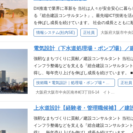
ます。様々な分野の経験者が活躍していますので、業
に寄り添うコンサルタント 顧客課題と社会課題、両
DX推進で業界に革新を 当社は人々が安全安心に暮
プロジェクトの進行を社内・社外でサポートするのが
る『総合建設コンサルタント』。最先端ICT技術を
ト段階から最後まで携わることができるのも、この
を伸ばし成長を続けています。 社会の成長とともに
なコミュニケーションを通してプロジェクトを成功
る当社で、IT技術で内部を支える新たな仲間を募集し
情報システム(社内SE)
正社員
社全体でDX推進に取り組み、生産性の向上と業務効
伴い、社内でもシステム部門が重要視される今、事
電気設計（下水道処理場・ポンプ場）／
人材が必要です。キャリアアップや職種チェンジを当社
推進に伴う情報化戦略の企画・推進、社内ITインフ
強靭なまちづくりに貢献／建設コンサルタント 当社
業務をお任せします。 ・社内システム（サーバ、ネ
インフラ整備などを支える『総合建設コンサルタント
ム導入に伴う社内調整とベンダーコントロール ・ソ
得し、毎年売り上げを伸ばし成長を続けています。 
ティ教育 ・情報資産の調達と管理 ※上記の業務内
ント 下水道処理場・ポンプ場設計のうち電気や機械
技術職＊電気設計｜処理場・ポンプ場＊／建設コンサルタント技術職＜大阪・本町＞
正社員
す。 ご経験やスキルに応じて得意分野からご担当
グ業務をお任せします。 技術士を保有の場合は、業
大阪府大阪市中央区南本町3丁目6-14 イトゥビル5階 （大阪本社）
ます 「ありがとう」の声がやりがいに繋がる 当社は
す。 【主な領域】 ●下水道、工業用水道、上水道施
資により業務システムの構築・導入・内製化、クラウ
水場や送水・配水ポンプ場の詳細設計、診断、基本設
上水道設計【経験者・管理職候補】／建
化の仕組み作りを進めています。 情報化戦略の立案
ンプ場、雨水ポンプ場の詳細設計、診断、基本設計等
内ITインフラの整備、ベンダーコントロールまで、
ト計画 ∟良好な施設維持のための、点検・調査、
強靭なまちづくりに貢献／建設コンサルタント 当社
す。 社内の業務改善やコスト削減などに影響を与え
した、維持管理、性能向上、改修・修繕 ・受変電設
インフラ整備などを支える『総合建設コンサルタント
様々な困難があることも・・・ しかしながら、導入
多い業務 ・・・ 詳細設計、ストックマネジメント計
得し、毎年売り上げを伸ばし成長を続けています。 