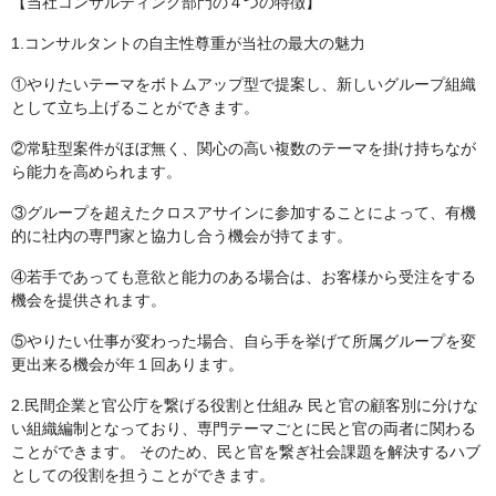
【当社コンサルティング部門の４つの特徴】
1.コンサルタントの自主性尊重が当社の最大の魅力
①やりたいテーマをボトムアップ型で提案し、新しいグループ組織
として立ち上げることができます。
②常駐型案件がほぼ無く、関心の高い複数のテーマを掛け持ちなが
ら能力を高められます。
③グループを超えたクロスアサインに参加することによって、有機
的に社内の専門家と協力し合う機会が持てます。
④若手であっても意欲と能力のある場合は、お客様から受注をする
機会を提供されます。
⑤やりたい仕事が変わった場合、自ら手を挙げて所属グループを変
更出来る機会が年１回あります。
2.民間企業と官公庁を繋げる役割と仕組み 民と官の顧客別に分けな
い組織編制となっており、専門テーマごとに民と官の両者に関わる
ことができます。 そのため、民と官を繋ぎ社会課題を解決するハブ
としての役割を担うことができます。