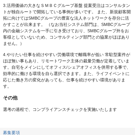
3.活用価値の大きなＳＭＢＣグループ基盤 提案受注はコンサルタン
トが独自ルートで開拓している事例が多いです。 また、新規顧客開
拓に向けてはSMBCグループの豊富な法人ネットワークを存分に活
かすことが出来ます。 （なお当社システム部門は、SMBCグループ
内の金融システムを一手に引き受けており、SMBCグループ外をお
客様としていないため、コンサルティング部門との協業がほぼあり
ません。）
4.やりたい仕事を続けやすい労働環境で離職率が低い 常駐型案件が
ほぼ無い事もあり、リモートワーク主体の裁量労働が定着していま
す。自宅をメインにしてオフィス/シェアオフィスを併用する事で、
効率的に働ける環境を自ら選択できます。また、ライフイベントに
応じた働き方の変化があっても、仕事を続けやすい環境がありま
す。
その他
選考の過程で、コンプライアンスチェックを実施いたします
募集要項