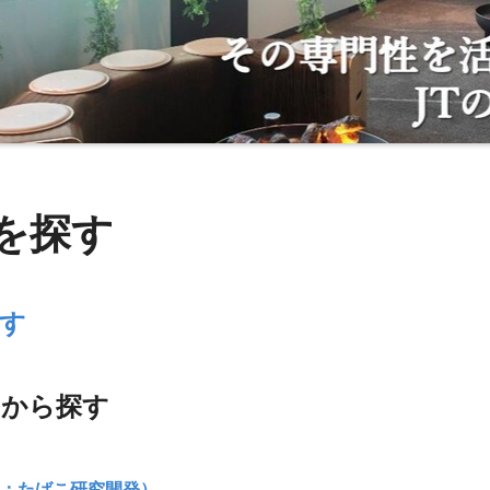
を探す
す
ーから探す
職：たばこ研究開発）