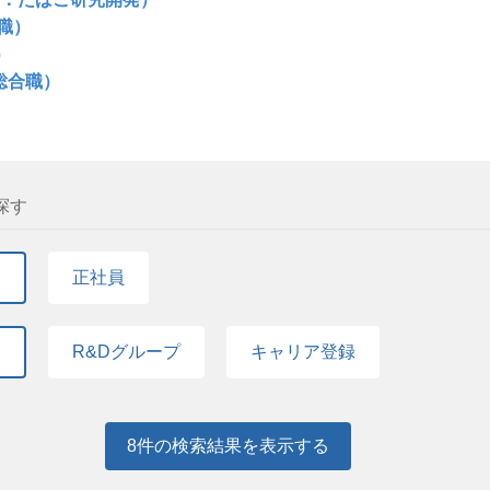
職）
）
（総合職）
探す
て
正社員
て
R&Dグループ
キャリア登録
8
件の検索結果を表示する