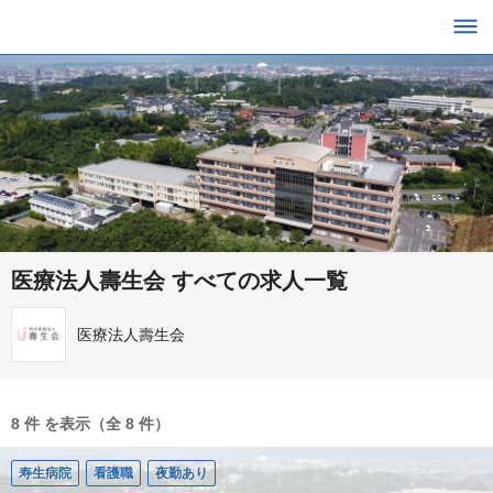
医療法人壽生会 すべての求人一覧
医療法人壽生会
8 件 を表示（全 8 件）
寿生病院
看護職
夜勤あり