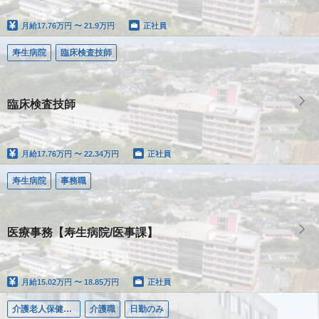
月給
17.76万円 〜 21.9万円
正社員
寿生病院
臨床検査技師
臨床検査技師
月給
17.76万円 〜 22.34万円
正社員
寿生病院
事務職
医療事務【寿生病院/医事課】
月給
15.02万円 〜 18.85万円
正社員
介護老人保健施設寿生苑
介護職
日勤のみ