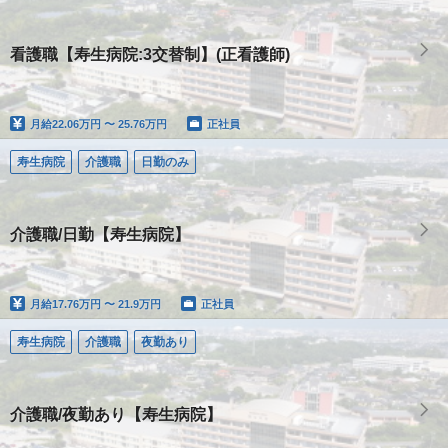
看護職【寿生病院:3交替制】(正看護師)
月給
22.06万円 〜 25.76万円
正社員
寿生病院
介護職
日勤のみ
介護職/日勤【寿生病院】
月給
17.76万円 〜 21.9万円
正社員
寿生病院
介護職
夜勤あり
介護職/夜勤あり【寿生病院】