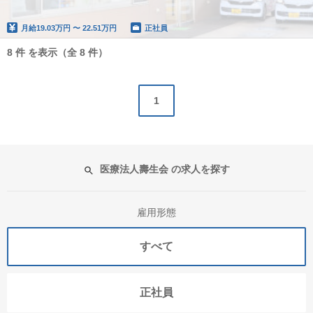
月給
19.03万円 〜 22.51万円
正社員
8 件 を表示（全 8 件）
1
医療法人壽生会 の求人を探す
雇用形態
すべて
正社員