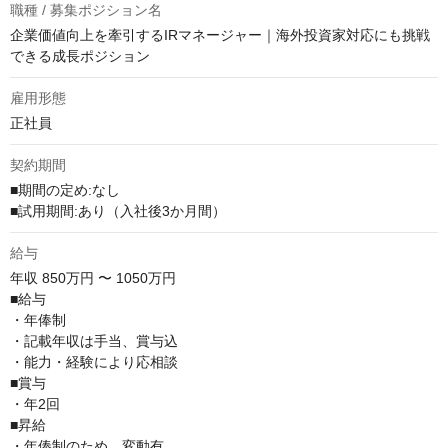
職種 / 募集ポジション名
企業価値向上を牽引するIRマネージャー｜海外投資家対応にも挑戦
できる成長ポジション
雇用形態
正社員
契約期間
■期間の定め:なし

■試用期間:あり（入社後3か月間）
給与
年収
850万円 〜 1050万円
■給与

・年俸制

・記載年収は手当、賞与込

・能力・経験により応相談

■賞与

・年2回

■昇給

・年俸制のため、変動有
