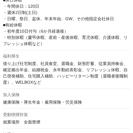
■休日休暇

・年間休日：120日

・週休2日制(土日)

・日曜、祭日、盆休、年末年始、GW、その他指定会社休日

■有給休暇

・初年度10日付与（6か月経過後） 

・特別休暇（慶弔休暇、産前・産後休暇、育児休暇、介護休暇、リ
フレッシュ休暇など）
福利厚生
借り上げ社宅制度、社員食堂、退職金、財形貯蓄、従業員持株会、
確定拠出年金、結婚祝金、永年勤続表彰金、リフレッシュ休暇、自
己啓発補助、住宅購入補助、ハッピーリターン制度（退職者復職制
度）、WELBOXなど
加入保険
健康保険・厚生年金・雇用保険・労災保険
受動喫煙対策
就業場所　全面禁煙