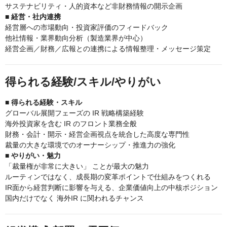
サステナビリティ・人的資本など非財務情報の開示企画
■ 経営・社内連携
経営層への市場動向・投資家評価のフィードバック
他社情報・業界動向分析（製造業界が中心）
経営企画／財務／広報との連携による情報整理・メッセージ策定
得られる経験/スキル/やりがい
■ 得られる経験・スキル
グローバル展開フェーズの IR 戦略構築経験
海外投資家を含む IR のフロント業務全般
財務・会計・開示・経営企画視点を統合した高度な専門性
裁量の大きな環境でのオーナーシップ・推進力の強化
■ やりがい・魅力
「裁量権が非常に大きい」 ことが最大の魅力
ルーティンではなく、成長期の変革ポイントで仕組みをつくれる
IR面から経営判断に影響を与える、企業価値向上の中核ポジション
国内だけでなく 海外IR に関われるチャンス