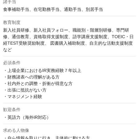
諸手当
食事補助手当、在宅勤務手当、通勤手当、別居手当
教育制度
新入社員研修、新入社員フォロー、職能別・階層別研修、専門研
修、通信教育、資格取得支援制度、語学講座支援制度、TOEIC・日
経TEST受験奨励制度、 図書購入補助制度、自主的な活動支援制度
など
必須条件
・上場企業におけるIR実務経験７年以上

・財務諸表への理解がある方

・社内外との調整・折衝が得意な方

・出張に抵抗がない方

・マネジメント経験
歓迎条件
・英語力（海外IR対応）
求める人物像
・自ら情報を取りに行き、主体的に動ける方
