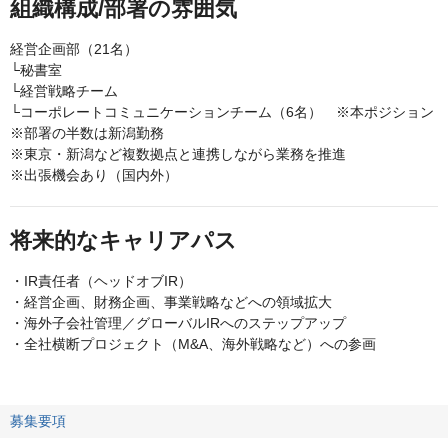
組織構成/部署の雰囲気
経営企画部（21名）
└秘書室
└経営戦略チーム
└コーポレートコミュニケーションチーム（6名） ※本ポジション
※部署の半数は新潟勤務
※東京・新潟など複数拠点と連携しながら業務を推進
※出張機会あり（国内外）
将来的なキャリアパス
・IR責任者（ヘッドオブIR）
・経営企画、財務企画、事業戦略などへの領域拡大
・海外子会社管理／グローバルIRへのステップアップ
・全社横断プロジェクト（M&A、海外戦略など）への参画
募集要項