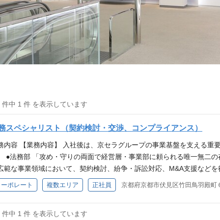
1 件中 1 件 を表示しています
務スペシャリスト（契約検討・交渉、コンプライアンス）
務内容 【業務内容】 入社後は、京セラグループの事業基盤を支える重
。 ●法務部 「攻め・守りの両面で経営層・事業部に頼られる唯一無二
広範な事業領域において、契約検討、紛争・訴訟対応、M&A支援などを
の検討から契約交渉まで、事業部門とともに幅広く活動を行っています。
コーポレート
複数エリア
正社員
京都府京都市伏見区竹田鳥羽殿町
、交渉など） ・ 紛争・訴訟対応 ・ M&A・各種プロジェクト支援 ●
添い、高い倫理観と想像力で新たな価値創出に貢献する存在」をビジョ
1 件中 1 件 を表示しています
野を中心に、世界各国の関連会社法務部門とも 日常的にコミュニケー