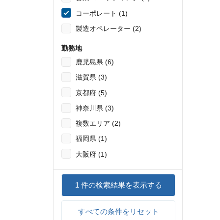
築
コーポレート (1)
ど
製造オペレーター (2)
各
グ
勤務地
減
鹿児島県 (6)
み
滋賀県 (3)
い
広
京都府 (5)
ス
神奈川県 (3)
域
複数エリア (2)
方
・
福岡県 (1)
英
大阪府 (1)
門
者
ア
1
件の検索結果を表示する
ら
向
すべての条件をリセット