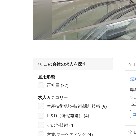
この会社の求人を探す
全 
雇用形態
法
正社員 (22)
職
す
求人カテゴリー
る
生産技術/製造技術/設計技術 (6)
ム
R＆D（研究開発） (4)
成
その他技術 (4)
り
全 
分
営業/マーケティング (4)