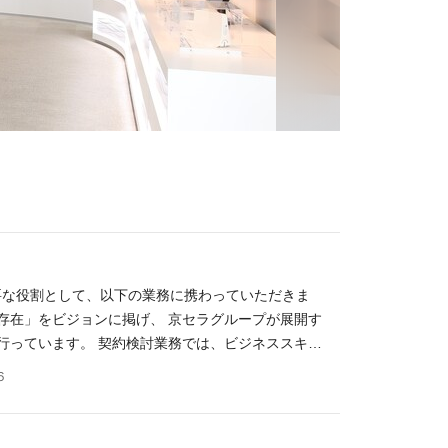
要な役割として、以下の業務に携わっていただきま
の存在」をビジョンに掲げ、 京セラグループが展開す
行っています。 契約検討業務では、ビジネススキー
 ・ 契約・法律相談（和文／英文契約書の検討、作
６
グローバルコンプライアンス推進部 「経営と事業に寄
ンに掲げ、 個人情報、独占禁止法、反贈収賄の重点
ションをとり、グローバルレベルで法令遵守体制を構