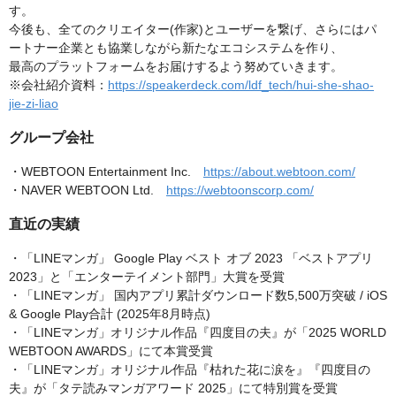
す。
今後も、全てのクリエイター(作家)とユーザーを繋げ、さらにはパ
ートナー企業とも協業しながら新たなエコシステムを作り、
最高のプラットフォームをお届けするよう努めていきます。
※会社紹介資料：
https://speakerdeck.com/ldf_tech/hui-she-shao-
jie-zi-liao
グループ会社
・WEBTOON Entertainment Inc.
https://about.webtoon.com/
・NAVER WEBTOON Ltd.
https://webtoonscorp.com/
直近の実績
・「LINEマンガ」 Google Play ベスト オブ 2023 「ベストアプリ
2023」と「エンターテイメント部門」大賞を受賞
・「LINEマンガ」 国内アプリ累計ダウンロード数5,500万突破 / iOS
& Google Play合計 (2025年8月時点)
・「LINEマンガ」オリジナル作品『四度目の夫』が「2025 WORLD
WEBTOON AWARDS」にて本賞受賞
・「LINEマンガ」オリジナル作品『枯れた花に涙を』『四度目の
夫』が「タテ読みマンガアワード 2025」にて特別賞を受賞