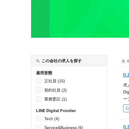
この会社の求人を探す
全 
雇用形態
[L
正社員 (15)
求
契約社員 (2)
D
ー
業務委託 (1)
の
C
LINE Digital Frontier
の
Tech (4)
契
約
[L
Service&Business (6)