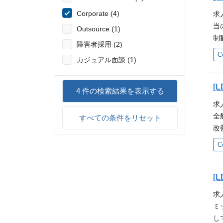
法
Corporate (4)
求人
各
当
Outsource (1)
g
制
管
障害者採用 (2)
衝
C
等
カジュアル面談 (1)
の
通報
迎
経
を
[L
4
件の検索結果を表示する
（
し
語
求人
統
ニ
全
すべての条件をリセット
業
考
改
示
る
C
大
務
よ
ョ
事
[L
士
求人
部
ミ
も
し