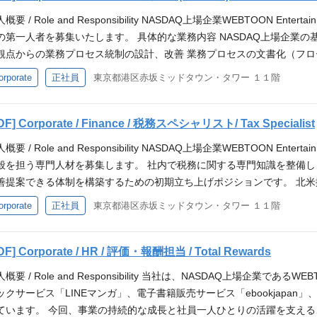
の申告、登記、特許商標等知財の出願及び更新管理） 投資先企業のバ
概要 / Role and Responsibility NASDAQ上場企業WEBTOON E
種知財権の出願 コンプライアンス遵守のための体制整備（反社チェック、リス
の第一人者を募集いたします。 具体的な業務内容 NASDAQ上場企業の基
、改正法の周知） 最新法令のリサーチおよびパブコメの提出など（最近で
観点からの業務プロセス統制の設計、改善 業務プロセスの文書化（フロ
理 M＆Aおよび投資契約 紛争対応 外部監査および内部監査の調査の対応（
、指摘事項への対応および改善報告 応募資格 / Qualifications 必須経
orporate
正社員
東京都港区赤坂ミッドタウン・タワー １１階
） スキルやご希望により、将来ご担当いただく可能性がある業務の一部
経験5年以上 外部監査人対応経験 コンテンツプラットフォーム企業の
の対応 インセンティブ報酬の制度設計に関する法令検討（例：Restricted Stock
経験 統制活動の設計及び評価を直接遂行し、現業部署と効果的にコミュ
験 社会人経験5年以上 上記社会人経験に加えてコンテンツ事業関連業界
直接識別し、改善措置を導出・実行した経験 問題解決のための分析的ア
DF] Corporate / Finance / 税務スペシャリスト/ Tax Specialist
弁護士、司法書士、行政書士、ビジネス実務法務検定２級以上など） 英
くは英語でのコミュニケーション（Speaking&Reading） 求める
、韓国語） 求める人物像 前向きに課題に向き合いこれらを解決する力
概要 / Role and Responsibility NASDAQ上場企業WEBTOON 
制水準の中で成長したい意欲のある方 Cross-borderプロジェクト
ケーションを取って、物事を進めることが出来る方 マルチタスクの管理ができる方 選
般を担う専門人材を募集します。 社内で税務に関する専門知識を整備
状況でも粘り強く関係部署と連携し、課題解決を推進できる方 分析的
→1次面接→最終面接 ※面接回数は状況により変更となる場合がありま
善提案できる体制を構築するための初期立ち上げポジションです。 北米
・実行できる方 初期運営段階のチームで自ら改善意見を出し、組織の成
税務業務を担っていただきます。 具体的な業務内容 入社後、まずは下
orporate
正社員
東京都港区赤坂ミッドタウン・タワー １１階
切にし、チームメンバーと協働できる方 選考フロー / Selection Pro
申告対応(法人税・消費税・源泉所得税 等) 税効果会計関連業務(Tax Pro
り変更となる場合があります
ン・成果物レビュー US-SOX観点からの税務統制対応 税務調査・税務
前検討と移転価格政策の高度化 グローバルTaxチーム(北米)との協業 応募資格 /
DF] Corporate / HR / 評価・報酬担当 / Total Rewards
法人における3〜5年以上の実務経験もしくは事業会社の税務部門におけ
概要 / Role and Responsibility 当社は、NASDAQ上場企業であるWE
アドバイザーの成果物を批判的にレビューし、フィードバックできるレベル)
ックサービス「LINEマンガ」、電子書籍販売サービス「ebookjapan」
しくは上場企業の税務対応経験 歓迎経験 米国上場企業またはグローバ
ています。 今回、事業の持続的な成長と社員一人ひとりの活躍を支える、To