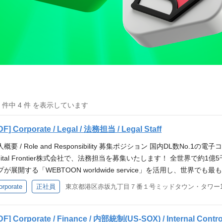
4 件中 4 件 を表示しています
DF] Corporate / Legal / 法務担当 / Legal Staff
人概要 / Role and Responsibility 募集ポジション 国内DL数No
igital Frontier株式会社で、法務担当を募集いたします！ 全世界で約1億5千
プが展開する「WEBTOON worldwide service」を活用し、世
成長・拡大とともに、ご自身の成長ややりがいも大きく感じていただけ
orporate
正社員
東京都港区赤坂九丁目７番１号ミッドタウン・タワー1
とおりです。 法務相談（景品表示法、資金決済法、特商法、個人情報保
約、ライセンス契約、アニメ化等IPビジネス関連の契約、広告に関す
書は全体の30％程度ですがグローバル展開の拡大により増える可能性が
DF] Corporate / Finance / 内部統制(US-SOX) / Internal Control