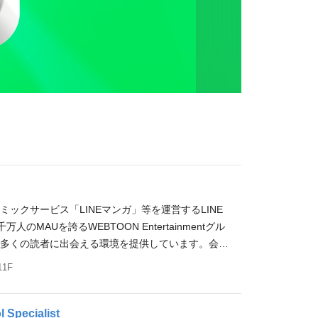
.1の電子コミックサービス「LINEマンガ」等を運営するLINE
万人のMAUを誇るWEBTOON Entertainmentグル
界でも最も多くの読者に出会える環境を提供しています。会社
るポジションです。 ご担当いただく業務は主に以下
1F
護法、カスタマーサポート等） 契約審査（執筆出版
る契約、業務委託契約、秘密保持契約等） ※英文契
あります。 行政手続全般（資金決済法の届出、外為
 Specialist