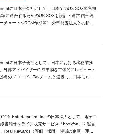
ックオフィス担当としての契約審査、登記申請および
ntertainmentの日本子会社として、日本でのUS-SOX運営担
クマネジメント委員会） 社内研修（e-learnin
準に適合するためのUS-SOXを設計・運営 内部統
はスマホ法、AI規制など） 法務用システムの運用
ーチャートやRCM作成等） 外部監査法人との折
主に日本の会計監査、US-SOX監査、ISMS監査
験 事業会社における内部統制（US-SOXまたはJ-SOX）
になります。 取締役会および株主総会の運営 内部
財務諸表、会計処理及び内部統制に対する高い理解 歓
 Unitなど） 応募資格 / Qualifications 必須
ニケーションした経験 運営実態点検過程で例外事項
での企業法務の経験3年以上 歓迎経験 法律系の資格
プローチと改善方案を実際に適用した経験 韓国語も
文契約書（ドラフティングレベル） 語学スキル（英
人物像 内部統制の専門家として、米国上場企業基準の高い
を持った方 社内外の関係者と円滑かつ明確なコミュ
Entertainmentの日本子会社として、日本における税務業務
やグローバル環境での業務に柔軟に取り組める方 困難な協
考フロー / Selection Process 書類選
し、外部アドバイザーの成果物を主体的にレビュー・
思考で不備事項を識別し、実効性のある改善策を提
す
拠点のグローバルTaxチームと連携し、日本におけ
長に貢献したい方 オープンなコミュニケーションを
記の業務領域を中心にご担当いただきます。 各種税
cess 書類選考→1次面接→最終面接 ※面接回数は状況に
vision) 外部会計法人/税理士法人とのコミュニケーシ
当局対応 クロスボーダー取引に関する税務リスクの
 Qualifications 必須経験 監査法人または税理
る同等のご経験 日本の法人税に関する深い知見(外
BTOON Entertainment Inc.の日本法人として、電子コ
 US-SOXまたはJ-SOX等の内部統制対応経験、
、紙書籍オンライン販売サービス「bookfan」を運営
ル企業での税務経験 英語または韓国語でのビジネス
tal Rewards（評価・報酬）領域の企画・運用