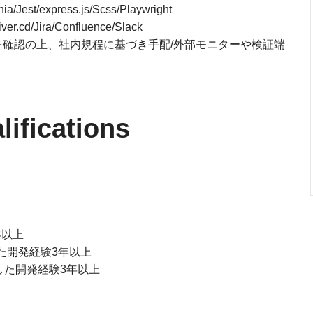
nia/Jest/express.js/Scss/Playwright
er.cd/Jira/Confluence/Slack
確認の上、社内規程に基づき手配/外部モニターや検証端
fications
年以上
用した開発経験3年以上
利用した開発経験3年以上