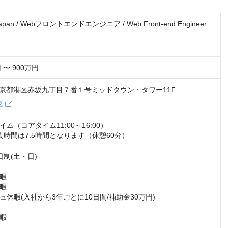
kjapan / Webフロントエンドエンジニア / Web Front-end Engineer
 〜 900万円
1 東京都港区赤坂九丁目７番１号ミッドタウン・タワー11F
認
ム（コアタイム11:00～16:00）

働時間は7.5時間となります（休憩60分）
制(土・日)

暇

暇

休暇(入社から3年ごとに10日間/補助金30万円)

暇
