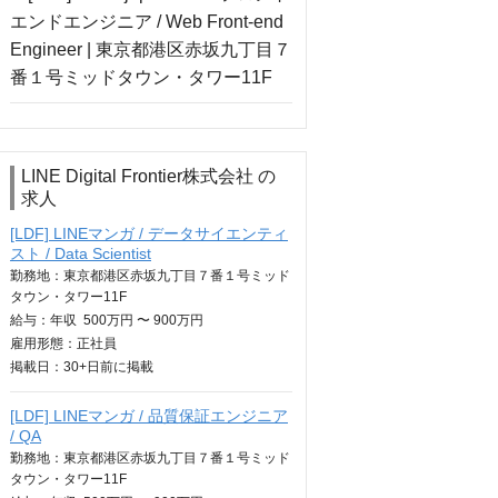
LINE Digital Frontier株式会社 の
求人
[LDF] LINEマンガ / データサイエンティ
スト / Data Scientist
勤務地：東京都港区赤坂九丁目７番１号ミッド
タウン・タワー11F
給与：
年収
500万円 〜 900万円
雇用形態：正社員
掲載日：
30+日
前に掲載
[LDF] LINEマンガ / 品質保証エンジニア
/ QA
勤務地：東京都港区赤坂九丁目７番１号ミッド
タウン・タワー11F