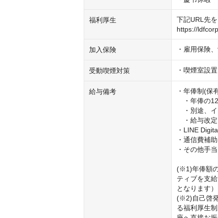
下記URL先を
福利厚生
https://ldfcor
・雇用保険、
加入保険
・喫煙室設置
受動喫煙対策
・年俸制(保
給与備考
　・年俸の12
　・別途、イ
　・給与改定
・LINE Digital
・通信費補助(※
・その他手当
(※1)年俸
ティブを支給
となります）

(※2)自己
る福利厚生制
座へ直接お振