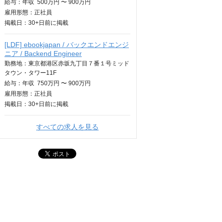
給与：
年収
500万円 〜 900万円
雇用形態：正社員
掲載日：
30+日
前に掲載
[LDF] ebookjapan / バックエンドエンジ
ニア / Backend Engineer
勤務地：東京都港区赤坂九丁目７番１号ミッド
タウン・タワー11F
給与：
年収
750万円 〜 900万円
雇用形態：正社員
掲載日：
30+日
前に掲載
すべての求人を見る