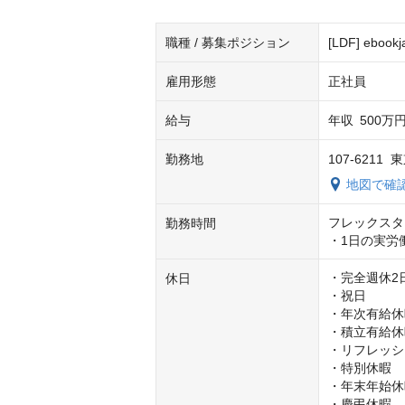
職種 / 募集ポジション
[LDF] eboo
雇用形態
正社員
給与
年収
500万円
勤務地
107-621
地図で確
フレックスタイ
勤務時間
・1日の実労
・完全週休2日
休日
・祝日

・年次有給休
・積立有給休
・リフレッシュ
・特別休暇

・年末年始休
・慶弔休暇