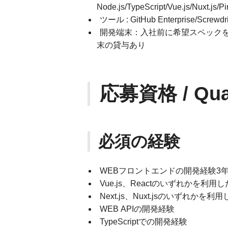
Node.js/TypeScript/Vue.js/Nuxt.js/Pi
ツール : GitHub Enterprise/Screwdriv
開発端末：入社前に希望スペックを
末の貸与あり
応募資格 / Quali
必須の経験
WEBフロントエンドの開発経験3
Vue.js、Reactのいずれかを利
Next.js、Nuxt.jsのいずれかを
WEB APIの開発経験
TypeScriptでの開発経験