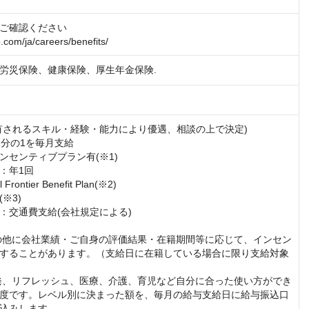
ご確認ください

p.com/ja/careers/benefits/
労災保険、健康保険、厚生年金保険.
有されるスキル・経験・能力により優遇、相談の上で決定)

分の1を毎月支給

ンセンティブプラン有(※1)

：年1回

 Frontier Benefit Plan(※2)

3)

：交通費支給(会社規定による)

額の他に会社業績・ご自身の評価結果・在籍期間等に応じて、インセン
することがあります。（支給日に在籍している場合に限り支給対象
啓発、リフレッシュ、医療、介護、育児など自分に合った使い方ができ
度です。レベル別に決まった額を、毎月の給与支給日に給与振込口
込みします。
