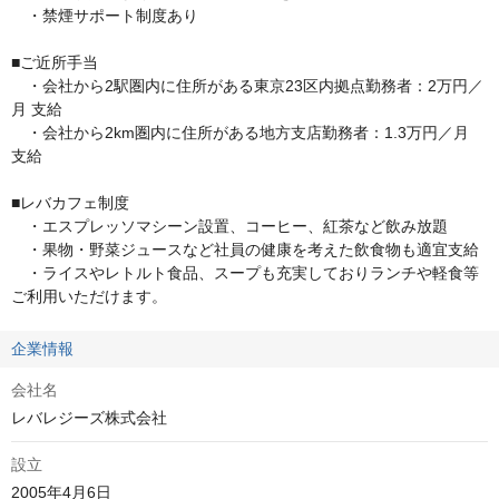
　・禁煙サポート制度あり

■ご近所手当

　・会社から2駅圏内に住所がある東京23区内拠点勤務者：2万円／
月 支給 

　・会社から2km圏内に住所がある地方支店勤務者：1.3万円／月 
支給

■レバカフェ制度 

　・エスプレッソマシーン設置、コーヒー、紅茶など飲み放題

　・果物・野菜ジュースなど社員の健康を考えた飲食物も適宜支給 

　・ライスやレトルト食品、スープも充実しておりランチや軽食等
ご利用いただけます。
企業情報
会社名
レバレジーズ株式会社
設立
2005年4月6日