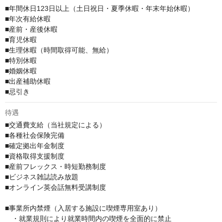
■年間休日123日以上（土日祝日・夏季休暇・年末年始休暇）

■年次有給休暇

■産前・産後休暇

■育児休暇

■生理休暇（時間取得可能、無給）

■特別休暇

■婚姻休暇

■出産補助休暇

■忌引き
待遇
■交通費支給（当社規定による）

■各種社会保険完備

■確定拠出年金制度

■資格取得支援制度

■産前フレックス・時短勤務制度

■ビジネス雑誌読み放題 

■オンライン英会話無料受講制度

■事業所内禁煙（入居する施設に喫煙専用室あり）

　・就業規則により就業時間内の喫煙を全面的に禁止
