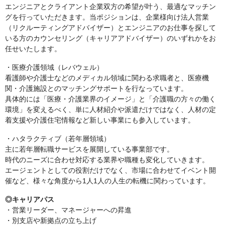
エンジニアとクライアント企業双方の希望が叶う、最適なマッチン
グを行っていただきます。当ポジションは、企業様向け法人営業
（リクルーティングアドバイザー）とエンジニアのお仕事を探して
いる方のカウンセリング（キャリアアドバイザー）のいずれかをお
任せいたします。
・医療介護領域（レバウェル）
看護師や介護士などのメディカル領域に関わる求職者と、医療機
関・介護施設とのマッチングサポートを行なっています。
具体的には「医療・介護業界のイメージ」と「介護職の方々の働く
環境」を変えるべく、単に人材紹介や派遣だけではなく、人材の定
着支援や介護住宅情報など新しい事業にも参入しています。
・ハタラクティブ（若年層領域）
主に若年層転職サービスを展開している事業部です。
時代のニーズに合わせ対応する業界や職種も変化していきます。
エージェントとしての役割だけでなく、市場に合わせてイベント開
催など、様々な角度から1人1人の人生の転機に関わっています。
◎キャリアパス
・営業リーダー、マネージャーへの昇進
・別支店や新拠点の立ち上げ