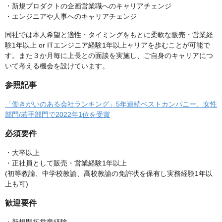
・新規プロダクトの企画営業職へのキャリアチェンジ
・エンジニアや人事へのキャリアチェンジ
同社では本人希望と適性・タイミングをもとに柔軟な販売・営業経
験1年以上 or ITエンジニア経験1年以上ャリアを歩むことが可能で
す。また３か月毎に上長との面談を実施し、ご自身のキャリアにつ
いて考える機会を設けています。
参照記事
「働きがいのある会社ランキング」5年連続ベストカンパニー、女性
部門/若手部門で2022年1位を受賞
必須要件
・大卒以上
・正社員として販売・営業経験1年以上
(初等教諭、中学校教諭、高校教諭の免許状を保有し実務経験1年以
上も可)
歓迎要件