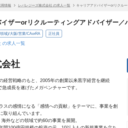
採用情報
レバレジーズ株式会社 の求人一覧
キャリアアドバイザーorリクル
イザーorリクルーティングアドバイザー／
)/大阪/営業/CAorRA
正社員
 の求人一覧
式会社
の経営戦略のもと、2005年の創業以来黒字経営を継続
模まで急成長を遂げたメガベンチャーです。
ラスの感情になる「感情への貢献」をテーマに、事業を創
に取り組んでいます。
S・海外などの領域で約60の事業を展開。
間100億円規模の投資の元、10以上もの新規事業を立ち