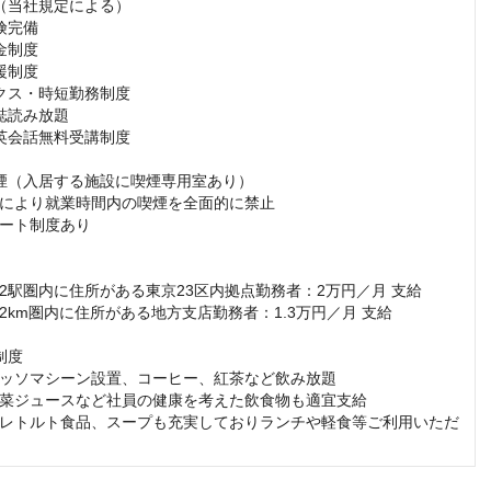
（当社規定による）

完備

制度

制度

クス・時短勤務制度

読み放題 

英会話無料受講制度

煙（入居する施設に喫煙専用室あり）

により就業時間内の喫煙を全面的に禁止

ート制度あり

2駅圏内に住所がある東京23区内拠点勤務者：2万円／月 支給 

2km圏内に住所がある地方支店勤務者：1.3万円／月 支給

度 

ッソマシーン設置、コーヒー、紅茶など飲み放題

菜ジュースなど社員の健康を考えた飲食物も適宜支給 

レトルト食品、スープも充実しておりランチや軽食等ご利用いただ