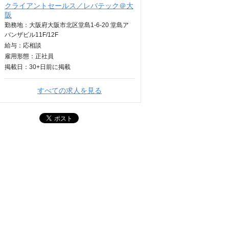
クライアントセールス／レバテック＠大
阪
勤務地：大阪府大阪市北区堂島1-6-20 堂島ア
バンザビル11F/12F
給与：
応相談
雇用形態：正社員
掲載日：
30+日
前に掲載
すべての求人を見る