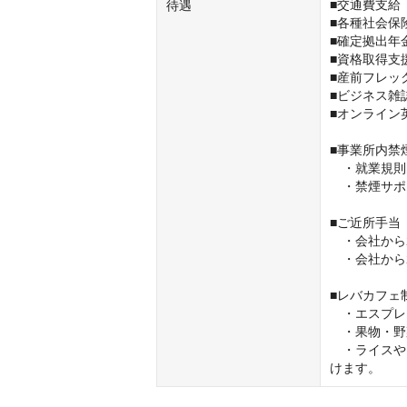
■交通費支給
待遇
■各種社会保険
■確定拠出年金
■資格取得支援
■産前フレッ
■ビジネス雑誌
■オンライン
■事業所内禁
　・就業規則
　・禁煙サポ
■ご近所手当

　・会社から
　・会社から
■レバカフェ制
　・エスプレ
　・果物・野
　・ライスや
けます。