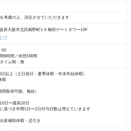
を考慮の上、決定させていただきます
4 大阪府大阪市北区鶴野町1-9 梅田ゲートタワー10F
認
00

間8時間／休憩1時間

タイム制：無
23日以上（土日祝日・夏季休暇・年末年始休暇）

暇

時間取得可能、無給）

0日〜最高20日

に基づき年間1日〜2日付与日数は増えていきます

出産補助休暇・忌引き