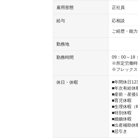
雇用形態
正社員
給与
応相談
ご経歴・能力
勤務地
09：00～18：
勤務時間
※所定労働時
※フレックス
■年間休日1
休日・休暇
■年次有給休暇
■産前・産後休
■育児休暇

■生理休暇（
■特別休暇

■婚姻休暇

■出産補助休暇
■忌引き