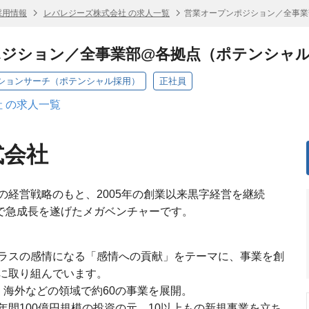
採用情報
レバレジーズ株式会社 の求人一覧
営業オープンポジション／全事業
ポジション／全事業部@各拠点（ポテンシャ
ジションサーチ（ポテンシャル採用）
正社員
 の求人一覧
式会社
の経営戦略のもと、2005年の創業以来黒字経営を継続
模まで急成長を遂げたメガベンチャーです。
ラスの感情になる「感情への貢献」をテーマに、事業を創
に取り組んでいます。
S・海外などの領域で約60の事業を展開。
間100億円規模の投資の元、10以上もの新規事業を立ち