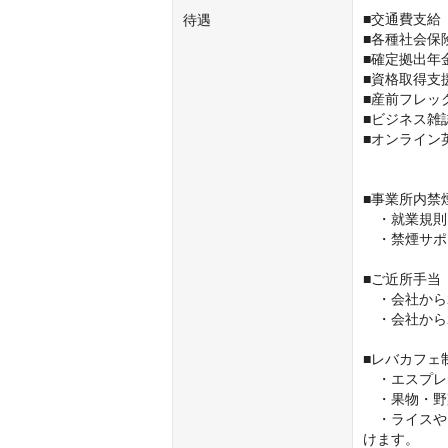
■交通費支給
待遇
■各種社会保険
■確定拠出年金
■資格取得支援
■産前フレッ
■ビジネス雑誌
■オンライン
■事業所内禁
　・就業規則
　・禁煙サポ
■ご近所手当

　・会社から
　・会社から
■レバカフェ制
　・エスプレ
　・果物・野
　・ライスや
けます。