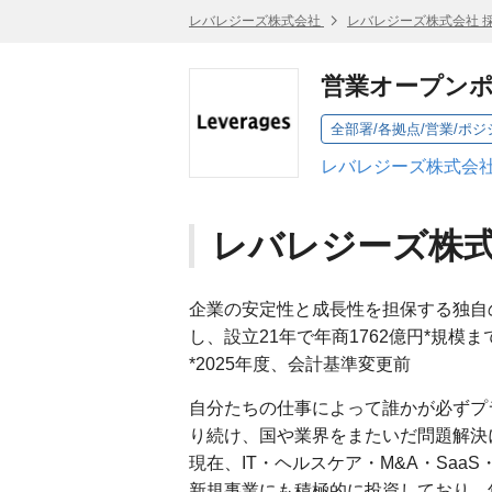
レバレジーズ株式会社
レバレジーズ株式会社 
営業オープン
全部署/各拠点/営業/ポ
レバレジーズ株式会社
レバレジーズ株
企業の安定性と成長性を担保する独自
し、設立21年で年商1762億円*規
*2025年度、会計基準変更前
自分たちの仕事によって誰かが必ずプ
り続け、国や業界をまたいだ問題解決
現在、IT・ヘルスケア・M&A・Saa
新規事業にも積極的に投資しており、年