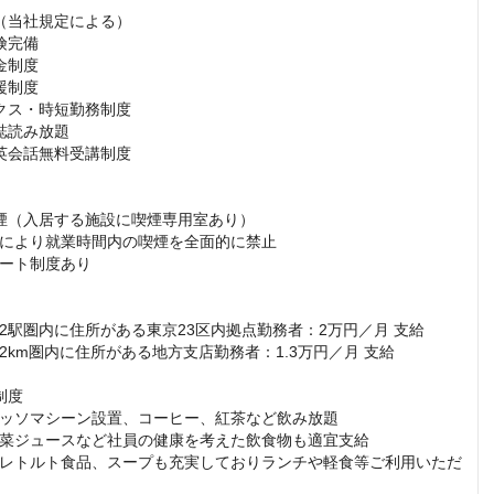
（当社規定による）

完備

制度

制度

クス・時短勤務制度

読み放題 

英会話無料受講制度

煙（入居する施設に喫煙専用室あり）

により就業時間内の喫煙を全面的に禁止

ート制度あり

2駅圏内に住所がある東京23区内拠点勤務者：2万円／月 支給 

2km圏内に住所がある地方支店勤務者：1.3万円／月 支給

度 

ッソマシーン設置、コーヒー、紅茶など飲み放題

菜ジュースなど社員の健康を考えた飲食物も適宜支給 

レトルト食品、スープも充実しておりランチや軽食等ご利用いただ