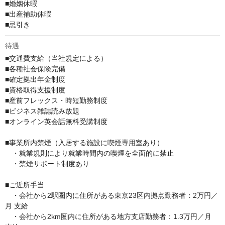
■婚姻休暇

■出産補助休暇

■忌引き
待遇
■交通費支給（当社規定による）

■各種社会保険完備

■確定拠出年金制度

■資格取得支援制度

■産前フレックス・時短勤務制度

■ビジネス雑誌読み放題 

■オンライン英会話無料受講制度

■事業所内禁煙（入居する施設に喫煙専用室あり）

　・就業規則により就業時間内の喫煙を全面的に禁止

　・禁煙サポート制度あり

■ご近所手当

　・会社から2駅圏内に住所がある東京23区内拠点勤務者：2万円／
月 支給 

　・会社から2km圏内に住所がある地方支店勤務者：1.3万円／月 