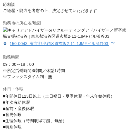
応相談
ご経歴・能力を考慮の上、決定させていただきます
勤務地の所在地/地図
150-0043 東京都渋谷区道玄坂2-11-1JMFビル渋谷03
勤務時間
09：00～18：00

※所定労働時間8時間／休憩1時間

※フレックスタイム制：無
休日・休暇
■年間休日123日以上（土日祝日・夏季休暇・年末年始休暇）

■年次有給休暇

■産前・産後休暇

■育児休暇

■生理休暇（時間取得可能、無給）

■特別休暇
