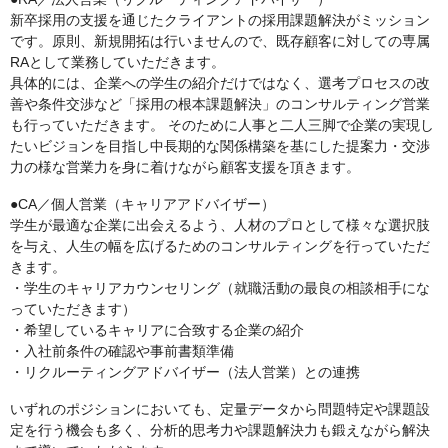
新卒採用の支援を通じたクライアントの採用課題解決がミッション
です。原則、新規開拓は行いませんので、既存顧客に対しての専属
RAとして業務していただきます。
具体的には、企業への学生の紹介だけではなく、選考プロセスの改
善や条件交渉など「採用の根本課題解決」のコンサルティング営業
も行っていただきます。 そのために人事と二人三脚で企業の実現し
たいビジョンを目指し中長期的な関係構築を基にした提案力・交渉
力の様な営業力を身に着けながら顧客支援を頂きます。
●CA／個人営業（キャリアアドバイザー）
学生が最適な企業に出会えるよう、人材のプロとして様々な選択肢
を与え、人生の幅を広げるためのコンサルティングを行っていただ
きます。
・学生のキャリアカウンセリング（就職活動の最良の相談相手にな
っていただきます）
・希望しているキャリアに合致する企業の紹介
・入社前条件の確認や事前書類準備
・リクルーティングアドバイザー（法人営業）との連携
いずれのポジションにおいても、定量データから問題特定や課題設
定を行う機会も多く、分析的思考力や課題解決力も鍛えながら解決