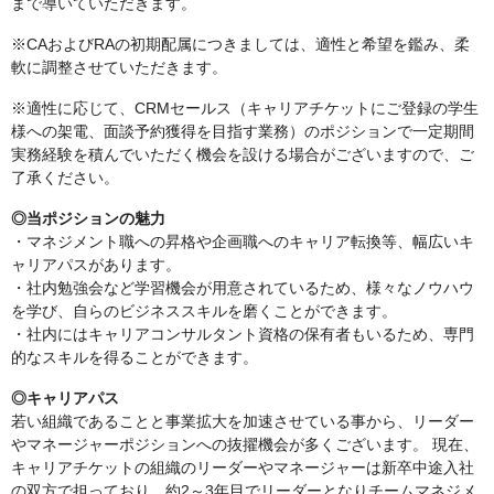
まで導いていただきます。
※CAおよびRAの初期配属につきましては、適性と希望を鑑み、柔
軟に調整させていただきます。
※適性に応じて、CRMセールス（キャリアチケットにご登録の学生
様への架電、面談予約獲得を目指す業務）のポジションで一定期間
実務経験を積んでいただく機会を設ける場合がございますので、ご
了承ください。
◎当ポジションの魅力
・マネジメント職への昇格や企画職へのキャリア転換等、幅広いキ
ャリアパスがあります。
・社内勉強会など学習機会が用意されているため、様々なノウハウ
を学び、自らのビジネススキルを磨くことができます。
・社内にはキャリアコンサルタント資格の保有者もいるため、専門
的なスキルを得ることができます。
◎キャリアパス
若い組織であることと事業拡大を加速させている事から、リーダー
やマネージャーポジションへの抜擢機会が多くございます。 現在、
キャリアチケットの組織のリーダーやマネージャーは新卒中途入社
の双方で担っており、約2～3年目でリーダーとなりチームマネジメ