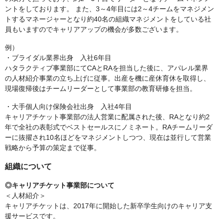
ントをしております。 また、3～4年目には2～4チームをマネジメン
トするマネージャーとなり約40名の組織マネジメントをしている社
員もいますのでキャリアアップの機会が多数ございます。
例）
・ブライダル業界出身 入社6年目
ハタラクティブ事業部にてCAとRAを担当した後に、アパレル業界
の人材紹介事業の立ち上げに従事。出産を機に産休育休を取得し、
現場復帰後はチームリーダーとして事業部の教育研修を担当。
・大手個人向け保険会社出身 入社4年目
キャリアチケット事業部の法人営業に配属された後、RAとなり約2
年で全社の表彰式でベストセールスにノミネート。RAチームリーダ
ーに抜擢され10名ほどをマネジメントしつつ、現在は並行して営業
戦略から予算の策定まで従事。
組織について
◎キャリアチケット事業部について
＜人材紹介＞
キャリアチケットは、2017年に開始した新卒学生向けのキャリア支
援サービスです。