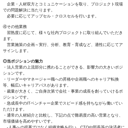
企業・人材双方とコミュニケーションを取り、プロジェクト現場
での問題解決に当たります。
必要に応じてアップセル・クロスセルを行います。
④その他業務
習熟度に応じて、様々な社内プロジェクトに取り組んでいただき
ます。
営業施策の企画～実行、分析、教育・育成など、適性に応じてア
サインします。
◎当ポジションの魅力
・法人営業の上流部分に携わることができる、影響力の大きいポジ
ションです。
・リーダーやマネージャー職への昇格や企画職へのキャリア転換
等、幅広いキャリアパスがあります。
・裁量が大きく、ご自身次第で会社・事業の成長を創っていけるポ
ジションです。
・急成長中のITベンチャー企業でスピード感を持ちながら働いてい
ただけます。
・通常の人材紹介と比較し、下記の点で難易度の高い営業となり、
市場価値を高めやすいです。
-人事への提案ではなく組織攻略を行い、CTOや部長等の決済者に