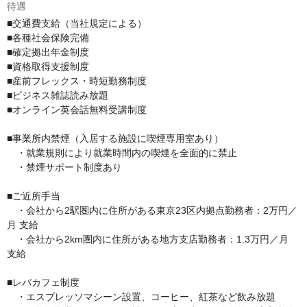
待遇
■交通費支給（当社規定による）

■各種社会保険完備

■確定拠出年金制度

■資格取得支援制度

■産前フレックス・時短勤務制度

■ビジネス雑誌読み放題 

■オンライン英会話無料受講制度

■事業所内禁煙（入居する施設に喫煙専用室あり）

　・就業規則により就業時間内の喫煙を全面的に禁止

　・禁煙サポート制度あり

■ご近所手当

　・会社から2駅圏内に住所がある東京23区内拠点勤務者：2万円／
月 支給 

　・会社から2km圏内に住所がある地方支店勤務者：1.3万円／月 
支給

■レバカフェ制度 

　・エスプレッソマシーン設置、コーヒー、紅茶など飲み放題
