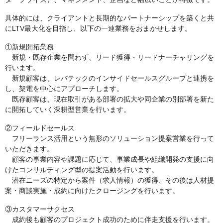
具体的には、クライアントと長期的なパートナーシップを築くと共
にLTV最大化を目指し、以下の一連業務をおまかせします。
①新規開拓業務
新規・既存企業を問わず、リード獲得・リードナーチャリングを
行います。
新規顧客は、レバテックのインサイドセールスグループと連携を
し、架電を中心にアプローチします。
既存顧客は、現在取引がある部署の拡大や同企業の別部署を新た
に開拓していく深耕型営業を行います。
②フィールドセールス
フリーランス活用という無形のソリューション提案営業を行って
いただきます。
顧客の事業内容や課題に応じて、事業成長や組織開発の支援に向
けたコンサルティング型の提案活動を行います。
潜在ニーズの特定から案件（求人情報）の獲得、その後は人材提
案・商談実施・成約に向けたクロージングを行います。
③カスタマーサクセス
成約後も顧客のプロジェクト成功のために伴走支援を行います。