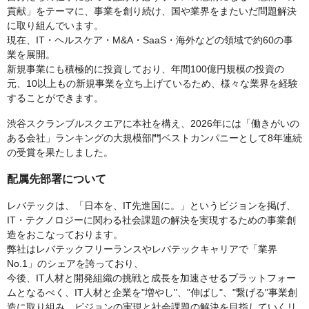
貢献」をテーマに、事業を創り続け、国や業界をまたいだ問題解決
に取り組んでいます。
現在、IT・ヘルスケア・M&A・SaaS・海外などの領域で約60の事
業を展開。
新規事業にも積極的に投資しており、年間100億円規模の投資の
元、10以上もの新規事業を立ち上げているため、様々な業界を経験
することができます。
渋谷スクランブルスクエアに本社を構え、2026年には「働きがいの
ある会社」ランキングの大規模部門ベストカンパニーとして8年連続
の受賞を果たしました。
配属先部署について
レバテックは、「日本を、IT先進国に。」というビジョンを掲げ、
IT・テクノロジーに関わる社会課題の解決を実現するための事業創
造をおこなっております。
弊社はレバテックフリーランスやレバテックキャリアで「業界
No.1」のシェアを誇っており、
今後、IT人材と開発組織の挑戦と成長を加速させるプラットフォー
ムとなるべく、IT人材と企業を"増やし"、"伸ばし"、"繋げる"事業創
造に取り組み、ビジョンの実現と社会課題の解決を目指していくリ