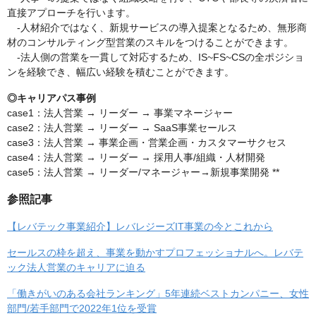
直接アプローチを行います。
-人材紹介ではなく、新規サービスの導入提案となるため、無形商
材のコンサルティング型営業のスキルをつけることができます。
-法人側の営業を一貫して対応するため、IS~FS~CSの全ポジショ
ンを経験でき、幅広い経験を積むことができます。
◎キャリアパス事例
case1：法人営業 → リーダー → 事業マネージャー
case2：法人営業 → リーダー → SaaS事業セールス
case3：法人営業 → 事業企画・営業企画・カスタマーサクセス
case4：法人営業 → リーダー → 採用人事/組織・人材開発
case5：法人営業 → リーダー/マネージャー→新規事業開発 **
参照記事
【レバテック事業紹介】レバレジーズIT事業の今とこれから
セールスの枠を超え、事業を動かすプロフェッショナルへ。レバテ
ック法人営業のキャリアに迫る
「働きがいのある会社ランキング」5年連続ベストカンパニー、女性
部門/若手部門で2022年1位を受賞