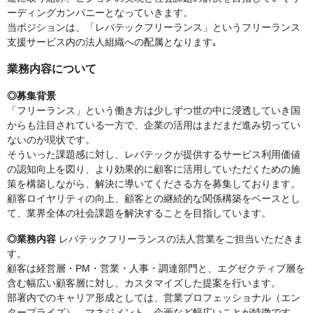
ーディングカンパニーとなっていきます。
当ポジションは、「レバテックフリーランス」というフリーランス
支援サービス内の法人組織への配属となります｡
業務内容について
◎募集背景
「フリーランス」という働き方は少しずつ世の中に浸透していき国
からも注目されている一方で、企業の活用はまだまだ進み切ってい
ないのが現状です。
そういった課題感に対し、レバテックが提供するサービス利用価値
の認知向上を図り、より効果的に顧客に活用していただくための施
策を構築しながら、解決に導いてくださる方を募集しております。
顧客ロイヤリティの向上、顧客との継続的な関係構築をベースとし
て、業界全体の社会課題を解決することを目指しています。
◎業務内容
レバテックフリーランスの法人営業をご担当いただきま
す。
顧客は経営層・PM・営業・人事・調達部門と、エグゼクティブ層を
含む幅広い顧客層に対し、カスタマイズした提案を行います。
部署内でのキャリア形成としては、営業プロフェッショナル（エン
タープライズ）、マネジメント、企画など幅広いことが特徴です。