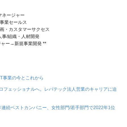
業マネージャー
aS事業セールス
業企画・カスタマーサクセス
用人事/組織・人材開発
ジャー→新規事業開発 **
IT事業の今とこれから
ロフェッショナルへ。レバテック法人営業のキャリアに迫
連続ベストカンパニー、女性部門/若手部門で2022年1位