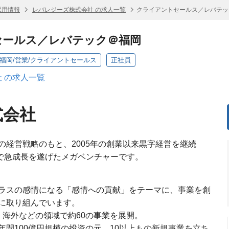
採用情報
レバレジーズ株式会社 の求人一覧
クライアントセールス／レバテッ
セールス／レバテック＠福岡
/福岡/営業/クライアントセールス
正社員
 の求人一覧
式会社
の経営戦略のもと、2005年の創業以来黒字経営を継続
模まで急成長を遂げたメガベンチャーです。
ラスの感情になる「感情への貢献」をテーマに、事業を創
に取り組んでいます。
S・海外などの領域で約60の事業を展開。
間100億円規模の投資の元、10以上もの新規事業を立ち