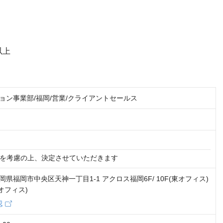
以上
ション事業部/福岡/営業/クライアントセールス
を考慮の上、決定させていただきます
1 福岡県福岡市中央区天神一丁目1-1 アクロス福岡6F/ 10F(東オフィス)
(西オフィス)
認