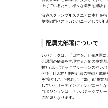
上げているため、様々な業界を経験す
渋谷スクランブルスクエアに本社を構
規模部門ベストカンパニーとして8年
配属先部署について
レバテックは、「日本を、IT先進国に
会課題の解決を実現するための事業創
弊社はレバテックフリーランスやレバテ
今後、IT人材と開発組織の挑戦と成長
を"増やし"、"伸ばし"、"繋げる"
していくリーディングカンパニーとな
当ポジションは、「レバテックフリー
の配属となります｡