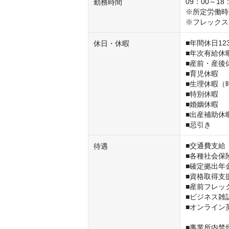
09：00～18：
勤務時間
※所定労働時
※フレックス
■年間休日1
休日・休暇
■年次有給休暇
■産前・産後休
■育児休暇

■生理休暇（
■特別休暇

■婚姻休暇

■出産補助休暇
■忌引き
■交通費支給
待遇
■各種社会保険
■確定拠出年金
■資格取得支援
■産前フレッ
■ビジネス雑誌
■オンライン
■事業所内禁