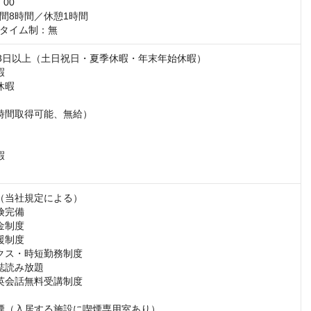
00

間8時間／休憩1時間

タイム制：無
23日以上（土日祝日・夏季休暇・年末年始休暇）



暇

時間取得可能、無給）



（当社規定による）

完備

制度

制度

クス・時短勤務制度

読み放題 

英会話無料受講制度

煙（入居する施設に喫煙専用室あり）
