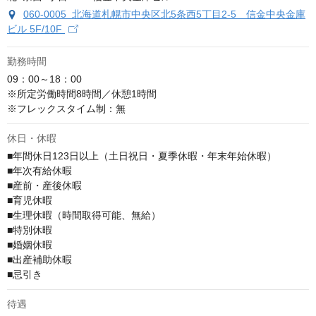
060-0005 北海道札幌市中央区北5条西5丁目2-5 信金中央金庫
ビル 5F/10F
勤務時間
09：00～18：00

※所定労働時間8時間／休憩1時間

※フレックスタイム制：無
休日・休暇
■年間休日123日以上（土日祝日・夏季休暇・年末年始休暇）

■年次有給休暇

■産前・産後休暇

■育児休暇

■生理休暇（時間取得可能、無給）

■特別休暇

■婚姻休暇

■出産補助休暇

■忌引き
待遇