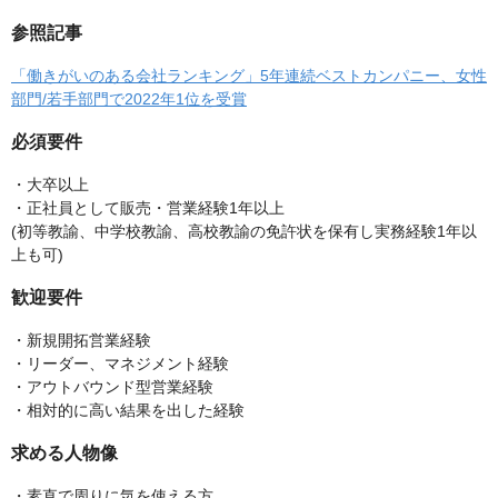
参照記事
「働きがいのある会社ランキング」5年連続ベストカンパニー、女性
部門/若手部門で2022年1位を受賞
必須要件
・大卒以上
・正社員として販売・営業経験1年以上
(初等教諭、中学校教諭、高校教諭の免許状を保有し実務経験1年以
上も可)
歓迎要件
・新規開拓営業経験
・リーダー、マネジメント経験
・アウトバウンド型営業経験
・相対的に高い結果を出した経験
求める人物像
・素直で周りに気を使える方