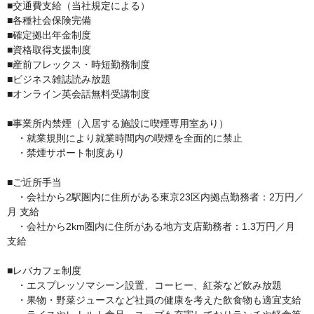
■交通費支給（当社規定による）

■各種社会保険完備

■確定拠出年金制度

■資格取得支援制度

■産前フレックス・時短勤務制度

■ビジネス雑誌読み放題 

■オンライン英会話無料受講制度

■事業所内禁煙（入居する施設に喫煙専用室あり）

　・就業規則により就業時間内の喫煙を全面的に禁止

　・禁煙サポート制度あり

■ご近所手当

　・会社から2駅圏内に住所がある東京23区内拠点勤務者：2万円／
月 支給 

　・会社から2km圏内に住所がある地方支店勤務者：1.3万円／月 
支給

■レバカフェ制度 

　・エスプレッソマシーン設置、コーヒー、紅茶など飲み放題

　・果物・野菜ジュースなど社員の健康を考えた飲食物も適宜支給 
