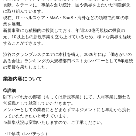
貢献」をテーマに、事業を創り続け、国や業界をまたいだ問題解決
に取り組んでいます。
現在、IT・ヘルスケア・M&A・SaaS・海外などの領域で約60の事
業を展開。
新規事業にも積極的に投資しており、年間100億円規模の投資の
元、10以上もの新規事業を立ち上げているため、様々な業界を経験
することができます。
渋谷スクランブルスクエアに本社を構え、2026年には「働きがいの
ある会社」ランキングの大規模部門ベストカンパニーとして8年連続
の受賞を果たしました。
業務内容について
◎詳細
以下いずれかの部署（もしくは新規事業）にて、人材事業に纏わる
営業職として就業していただきます。
メンバーとしての業務にとどまらずマネジメントにも早期から携わ
っていただきたいと考えています。
※募集状況は変動いたしますので、ご了承ください。
・IT領域（レバテック）