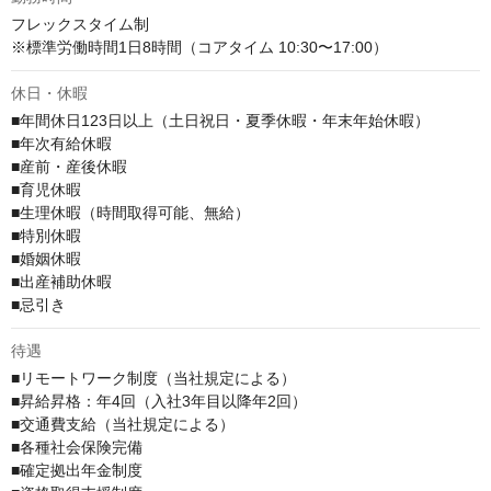
フレックスタイム制

※標準労働時間1日8時間（コアタイム 10:30〜17:00）
休日・休暇
■年間休日123日以上（土日祝日・夏季休暇・年末年始休暇）

■年次有給休暇

■産前・産後休暇

■育児休暇

■生理休暇（時間取得可能、無給）

■特別休暇

■婚姻休暇

■出産補助休暇

■忌引き
待遇
■リモートワーク制度（当社規定による）

■昇給昇格：年4回（入社3年目以降年2回）

■交通費支給（当社規定による）

■各種社会保険完備

■確定拠出年金制度
