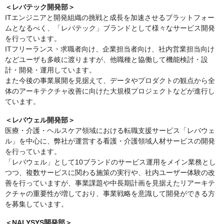
＜レバテック開発部＞
ITエンジニアと開発組織の挑戦と成長を加速させるプラットフォー
ムとなるべく、「レバテック」ブランドとして様々なサービス開発
を行っています。
ITフリーランス・求職者向け、企業担当者向け、社内営業担当向け
などユーザも多岐に渡りますが、他職種と協働して機能検討・設
計・開発・運用しています。
また今後の事業展開を見据えて、データやプロダクトの観点から全
体のアーキテクチャ改善に向けた大規模プロジェクトなどが進行し
ています。
＜レバウェル開発部＞
医療・介護・ヘルスケア領域における転職支援サービス「レバウェ
ル」を中心に、弊社が運営する看護・介護領域人材サービスの開発
を行っています。
「レバウェル」として10ブランドのサービス運用をメイン業務とし
つつ、複数サービスに関わる施策の実行や、社内ユーザー体験の改
善を行っていますが、事業課題や中長期計画を見据えたリアーキテ
クチャの重要性が増しており、事業戦略を意識して開発ができる方
を募集しています。
＜NALYSYS開発部＞