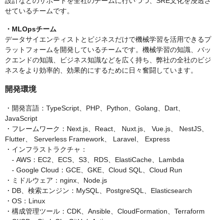
設計などのサポートを全社のチームに行いつつ、SRE文化を浸透さ
せているチームです。
・MLOpsチーム
データサイエンティストとビジネスだけで機械学習を活用できるプ
ラットフォームを開発しているチームです。機械学習の知識、バッ
クエンドの知識、ビジネス知識などを広く持ち、弊社の全社のビジ
ネスをより効率的、効果的にするために日々奮闘しています。
開発環境
・開発言語：TypeScript、PHP、Python、Golang、Dart、
JavaScript
・フレームワーク：Next.js、React、 Nuxt.js、 Vue.js、 NestJS、
Flutter、 Serverless Framework、 Laravel、 Express
・インフラストラクチャ：
- AWS：EC2、ECS、S3、RDS、ElastiCache、Lambda
- Google Cloud：GCE、GKE、Cloud SQL、Cloud Run
・ミドルウェア：nginx、Node.js
・DB、検索エンジン：MySQL、PostgreSQL、Elasticsearch
・OS：Linux
・構成管理ツール：CDK、Ansible、CloudFormation、Terraform