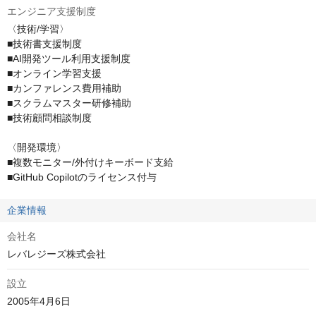
エンジニア支援制度
〈技術/学習〉

■技術書支援制度

■AI開発ツール利用支援制度

■オンライン学習支援

■カンファレンス費用補助

■スクラムマスター研修補助

■技術顧問相談制度

〈開発環境〉

■複数モニター/外付けキーボード支給

■GitHub Copilotのライセンス付与
企業情報
会社名
レバレジーズ株式会社
設立
2005年4月6日