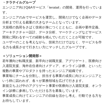
・テラテイルグループ
エンジニア向けQ&Aサービス「teratail」の開発、運用を行っていま
す。
エンジニアのみでサービスを運営し、開発だけでなく企画やデータ
分析まで行える裁量の大きなチームとなっています。
大規模の負荷をさばく技術が身につくとともに、企画や要件定義、
アーキテクチャー設計、データ分析、マーケティングなどサービス
開発に関わるすべての経験を積んでいただくことが可能です。
ユーザーのことを考えながら、技術力だけではなく、サービスを作
る力を成長させて行きたい方にマッチしたグループです。
＜ソリューション開発部＞
若年層向け転職支援、新卒向け就職支援、アグリゲート、医療向け
入退院支援、海外在住者向けメディア、オンライン診療、といった
複数の事業やプロダクトを持ったエンジニア組織です。
事業毎にチームを分割し、担当する事業の成長に向けエンジニアと
いう枠に囚われず、各々が業務領域を広げて行きます。
新規立ち上げ中のアグリゲート事業や医療向け入退院支援、オンラ
イン診療に参画していただける方を募集しています。
事業成長に向けてエンジニアの目線を活かし考え、行動できる方を
お待ちしています。