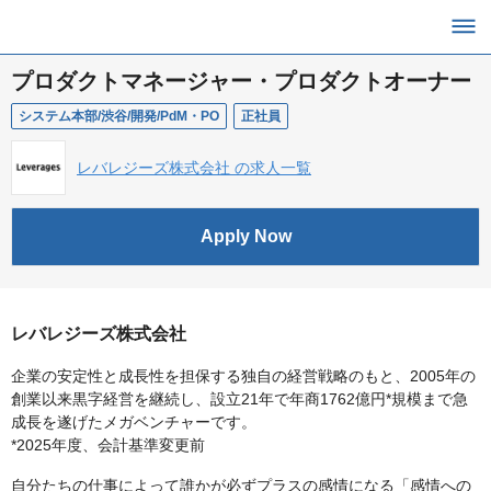
プロダクトマネージャー・プロダクトオーナー
システム本部/渋谷/開発/PdM・PO
正社員
レバレジーズ株式会社 の求人一覧
Apply Now
レバレジーズ株式会社
企業の安定性と成長性を担保する独自の経営戦略のもと、2005年の
創業以来黒字経営を継続し、設立21年で年商1762億円*規模まで急
成長を遂げたメガベンチャーです。
*2025年度、会計基準変更前
自分たちの仕事によって誰かが必ずプラスの感情になる「感情への