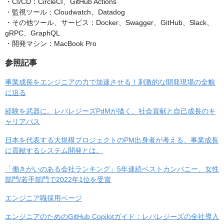
・CI/CD：CircleCI、GitHub Actions
・監視ツール：Cloudwatch、Datadog
・その他ツール、サービス：Docker、Swagger、GitHub、Slack、
gRPC、GraphQL
・開発マシン：MacBook Pro
参照記事
事業成長をエンジニアの力で加速させる！刺激的な開発現場の全貌
に迫る
経験を武器に。レバレジーズPdMが描く、社会貢献と自己成長のキ
ャリアパス
日本を代表する大規模プロジェクトのPM出身者が考える、事業成長
に貢献するシステム開発とは。
「働きがいのある会社ランキング」5年連続ベストカンパニー、女性
部門/若手部門で2022年1位を受賞
エンジニア職採用ページ
エンジニアのためのGitHub Copilotガイド：レバレジーズの全社導入