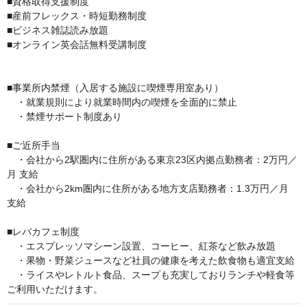
■資格取得支援制度

■産前フレックス・時短勤務制度

■ビジネス雑誌読み放題 

■オンライン英会話無料受講制度

■事業所内禁煙（入居する施設に喫煙専用室あり）

　・就業規則により就業時間内の喫煙を全面的に禁止

　・禁煙サポート制度あり

■ご近所手当

　・会社から2駅圏内に住所がある東京23区内拠点勤務者：2万円／
月 支給 

　・会社から2km圏内に住所がある地方支店勤務者：1.3万円／月 
支給

■レバカフェ制度 

　・エスプレッソマシーン設置、コーヒー、紅茶など飲み放題

　・果物・野菜ジュースなど社員の健康を考えた飲食物も適宜支給 

　・ライスやレトルト食品、スープも充実しておりランチや軽食等
ご利用いただけます。