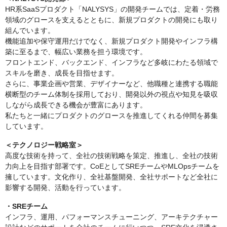
HR系SaaSプロダクト「NALYSYS」の開発チームでは、定着・労務
領域のグロースを支えるとともに、新規プロダクトの開発にも取り
組んでいます。
機能追加や保守運用だけでなく、新規プロダクト開発やインフラ構
築に至るまで、幅広い業務を担う環境です。
フロントエンド、バックエンド、インフラなど多岐にわたる領域で
スキルを磨き、成長を目指せます。
さらに、事業企画や営業、デザイナーなど、他職種と連携する職能
横断型のチーム体制を採用しており、開発以外の視点や知見を吸収
しながら成長できる機会が豊富にあります。
私たちと一緒にプロダクトのグロースを推進してくれる仲間を募集
しています。
＜テクノロジー戦略室＞
高度な技術を持って、全社の技術戦略を策定、推進し、全社の技術
力向上を目指す部署です。CoEとしてSREチームやMLOpsチームを
擁しています。文化作り、全社基盤開発、全社サポートなど全社に
影響する開発、活動を行っています。
・SREチーム
インフラ、運用、パフォーマンスチューニング、アーキテクチャー