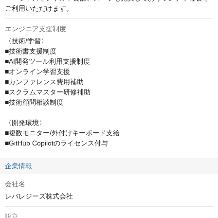
ご利用いただけます。
エンジニア支援制度
〈技術/学習〉

■技術書支援制度

■AI開発ツール利用支援制度

■オンライン学習支援

■カンファレンス費用補助

■スクラムマスター研修補助

■技術顧問相談制度

〈開発環境〉

■複数モニター/外付けキーボード支給

■GitHub Copilotのライセンス付与
企業情報
会社名
レバレジーズ株式会社
設立