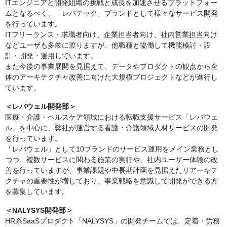
ITエンジニアと開発組織の挑戦と成長を加速させるプラットフォー
ムとなるべく、「レバテック」ブランドとして様々なサービス開発
を行っています。
ITフリーランス・求職者向け、企業担当者向け、社内営業担当向け
などユーザも多岐に渡りますが、他職種と協働して機能検討・設
計・開発・運用しています。
また今後の事業展開を見据えて、データやプロダクトの観点から全
体のアーキテクチャ改善に向けた大規模プロジェクトなどが進行し
ています。
＜レバウェル開発部＞
医療・介護・ヘルスケア領域における転職支援サービス「レバウェ
ル」を中心に、弊社が運営する看護・介護領域人材サービスの開発
を行っています。
「レバウェル」として10ブランドのサービス運用をメイン業務とし
つつ、複数サービスに関わる施策の実行や、社内ユーザー体験の改
善を行っていますが、事業課題や中長期計画を見据えたリアーキテ
クチャの重要性が増しており、事業戦略を意識して開発ができる方
を募集しています。
＜NALYSYS開発部＞
HR系SaaSプロダクト「NALYSYS」の開発チームでは、定着・労務