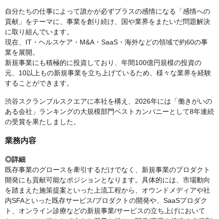
自分たちの仕事によって誰かが必ずプラスの感情になる「感情への
貢献」をテーマに、事業を創り続け、国や業界をまたいだ問題解決
に取り組んでいます。
現在、IT・ヘルスケア・M&A・SaaS・海外などの領域で約60の事
業を展開。
新規事業にも積極的に投資しており、年間100億円規模の投資の
元、10以上もの新規事業を立ち上げているため、様々な業界を経験
することができます。
渋谷スクランブルスクエアに本社を構え、2026年には「働きがいの
ある会社」ランキングの大規模部門ベストカンパニーとして8年連続
の受賞を果たしました。
業務内容
◎詳細
既存事業のグロースを牽引するだけでなく、新規事業のプロダクト
開発にも貢献可能なポジションとなります。具体的には、市場動向
を踏まえた施策提案といった上流工程から、オウンドメディアや社
内SFAといった既存サービス/プロダクトの開発や、SaaSプロダク
ト、オンライン診療などの新規事業/サービスの立ち上げにおいて