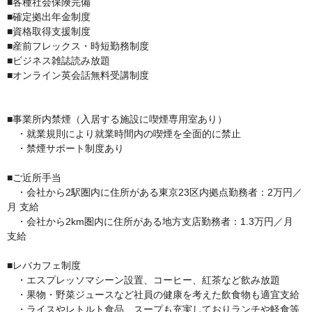
■各種社会保険完備

■確定拠出年金制度

■資格取得支援制度

■産前フレックス・時短勤務制度

■ビジネス雑誌読み放題 

■オンライン英会話無料受講制度

■事業所内禁煙（入居する施設に喫煙専用室あり）

　・就業規則により就業時間内の喫煙を全面的に禁止

　・禁煙サポート制度あり

■ご近所手当

　・会社から2駅圏内に住所がある東京23区内拠点勤務者：2万円／
月 支給 

　・会社から2km圏内に住所がある地方支店勤務者：1.3万円／月 
支給

■レバカフェ制度 

　・エスプレッソマシーン設置、コーヒー、紅茶など飲み放題

　・果物・野菜ジュースなど社員の健康を考えた飲食物も適宜支給 

　・ライスやレトルト食品、スープも充実しておりランチや軽食等