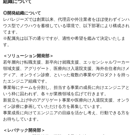
組織について
◎開発組織について
レバレジーズでは創業以来、代理店や外注業者をほぼ使わずインハ
ウス型でノウハウを蓄積している環境で、以下部署により構成され
てます。
※配属先は以下の通りですが、適性や希望を鑑みて決定いたしま
す。
＜ソリューション開発部＞
若年層向け転職支援、新卒向け就職支援、エッセンシャルワーカー
領域支援、アグリゲート、医療向け入退院支援、海外在住者向けメ
ディア、オンライン診療、といった複数の事業やプロダクトを持っ
たエンジニア組織です。
事業毎にチームを分割し、担当する事業の成長に向けエンジニアと
いう枠に囚われず、各々が業務領域を広げて行きます。
新規立ち上げ中のアグリゲート事業や医療向け入退院支援、オンラ
イン診療に参画していただける方を募集しています。
事業成長に向けてエンジニアの目線を活かし考え、行動できる方を
お待ちしています。
＜レバテック開発部＞