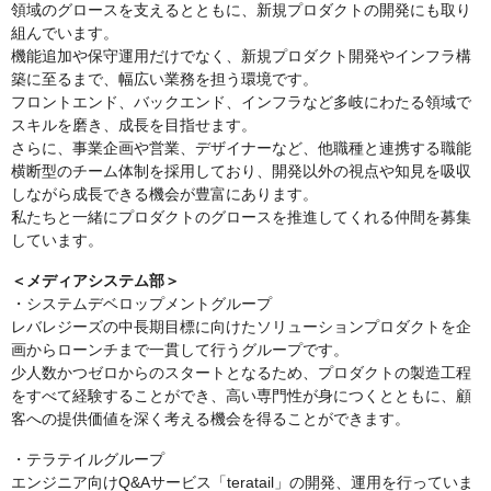
領域のグロースを支えるとともに、新規プロダクトの開発にも取り
組んでいます。
機能追加や保守運用だけでなく、新規プロダクト開発やインフラ構
築に至るまで、幅広い業務を担う環境です。
フロントエンド、バックエンド、インフラなど多岐にわたる領域で
スキルを磨き、成長を目指せます。
さらに、事業企画や営業、デザイナーなど、他職種と連携する職能
横断型のチーム体制を採用しており、開発以外の視点や知見を吸収
しながら成長できる機会が豊富にあります。
私たちと一緒にプロダクトのグロースを推進してくれる仲間を募集
しています。
＜メディアシステム部＞
・システムデベロップメントグループ
レバレジーズの中長期目標に向けたソリューションプロダクトを企
画からローンチまで一貫して行うグループです。
少人数かつゼロからのスタートとなるため、プロダクトの製造工程
をすべて経験することができ、高い専門性が身につくとともに、顧
客への提供価値を深く考える機会を得ることができます。
・テラテイルグループ
エンジニア向けQ&Aサービス「teratail」の開発、運用を行っていま