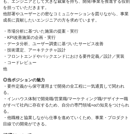
も、エンジニアとして大きな裁量を持ち、開発/事業を推進する役割
を担っていただきます。
他部署やユーザーとの密なコミュニケーションを図りながら、事業
成長に貢献したいエンジニアの方を求めています。
・市場分析に基づいた施策の提案・実行
・KPI改善施策の企画・実行
・データ分析、ユーザー調査に基づいたサービス改善
・技術選定、アーキテクチャ設計
・フロントエンドやバックエンドにおける要件定義／設計／実装
・コードレビュー
他
◎当ポジションの魅力
・要件定義から保守運用まで開発の全工程に一気通貫して関われ
る。
・インハウス体制で開発職/営業職/マーケティング職/デザイナー職
がすべて社内に存在するため、自分の専門領域+αの知見をつけられ
る。
・他職種と協業しながら仕事を進めていくため、事業・プロダクト
目線での開発ができる。