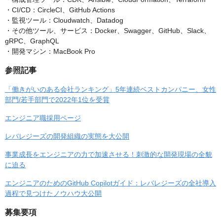
・CI/CD：CircleCI、GitHub Actions
・監視ツール：Cloudwatch、Datadog
・その他ツール、サービス：Docker、Swagger、GitHub、Slack、
gRPC、GraphQL
・開発マシン：MacBook Pro
参照記事
「働きがいのある会社ランキング」5年連続ベストカンパニー、女性
部門/若手部門で2022年1位を受賞
エンジニア職採用ページ
レバレジーズの開発組織の実態を大公開
事業成長をエンジニアの力で加速させる！刺激的な開発現場の全貌
に迫る
エンジニアのためのGitHub Copilotガイド：レバレジーズの全社導入
過程で見つけたノウハウ大公開
募集要項