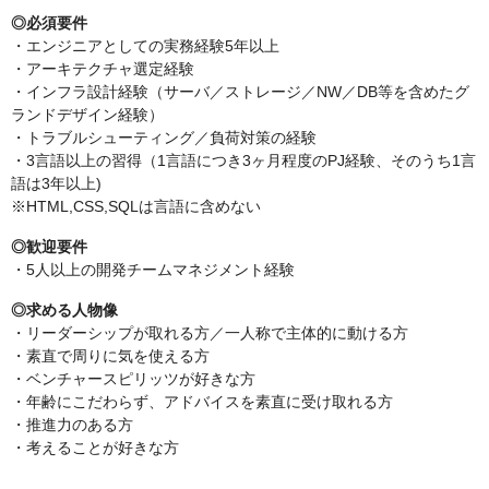
◎必須要件
・エンジニアとしての実務経験5年以上
・アーキテクチャ選定経験
・インフラ設計経験（サーバ／ストレージ／NW／DB等を含めたグ
ランドデザイン経験）
・トラブルシューティング／負荷対策の経験
・3言語以上の習得（1言語につき3ヶ月程度のPJ経験、そのうち1言
語は3年以上)
※HTML,CSS,SQLは言語に含めない
◎歓迎要件
・5人以上の開発チームマネジメント経験
◎求める人物像
・リーダーシップが取れる方／一人称で主体的に動ける方
・素直で周りに気を使える方
・ベンチャースピリッツが好きな方
・年齢にこだわらず、アドバイスを素直に受け取れる方
・推進力のある方
・考えることが好きな方