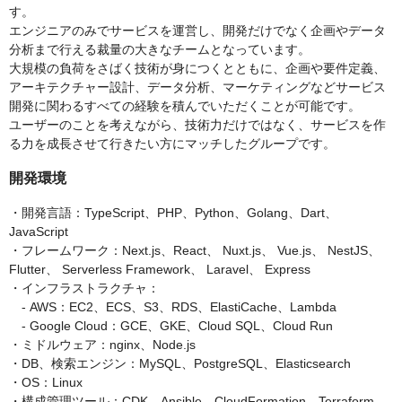
す。
エンジニアのみでサービスを運営し、開発だけでなく企画やデータ
分析まで行える裁量の大きなチームとなっています。
大規模の負荷をさばく技術が身につくとともに、企画や要件定義、
アーキテクチャー設計、データ分析、マーケティングなどサービス
開発に関わるすべての経験を積んでいただくことが可能です。
ユーザーのことを考えながら、技術力だけではなく、サービスを作
る力を成長させて行きたい方にマッチしたグループです。
開発環境
・開発言語：TypeScript、PHP、Python、Golang、Dart、
JavaScript
・フレームワーク：Next.js、React、 Nuxt.js、 Vue.js、 NestJS、
Flutter、 Serverless Framework、 Laravel、 Express
・インフラストラクチャ：
- AWS：EC2、ECS、S3、RDS、ElastiCache、Lambda
- Google Cloud：GCE、GKE、Cloud SQL、Cloud Run
・ミドルウェア：nginx、Node.js
・DB、検索エンジン：MySQL、PostgreSQL、Elasticsearch
・OS：Linux
・構成管理ツール：CDK、Ansible、CloudFormation、Terraform