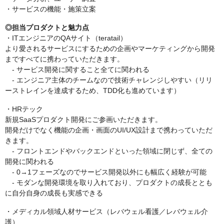
・サービスの機能・施策立案
◎担当プロダクトと魅力点
・ITエンジニアのQAサイト（teratail）
より愛されるサービスにするための企画やマーケティングから開発
まですべてに携わっていただきます。
‐ サービス開発に関すること全てに関われる
‐ エンジニア主体のチームなので技術チャレンジしやすい（リリ
ーストレインを達成するため、TDD化も進めています）
・HRテック
新規SaaSプロダクト開発にご参画いただきます。
開発だけでなく機能の企画・画面のUI/UX設計まで携わっていただ
きます。
‐ フロントエンドやバックエンドといった領域に閉じず、全ての
開発に関われる
‐ 0→1フェーズなのでサービス開発以外にも幅広く経験が可能
‐ モダンな開発環境を取り入れており、プロダクトの成長ととも
に自分自身の成長も実感できる
・メディカル領域人材サービス（レバウェル看護／レバウェル介
護）