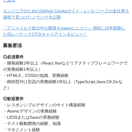
に迫る
エンジニアのためのGitHub Copilotガイド：レバレジーズの全社導入
過程で見つけたノウハウ大公開
「アジャイルで世の中の開発をhappyにしたい」IBMに10年勤務し
た現レバテックCTO/キャリアインタビュー！
募集要項
◎必須要件
・開発経験2年以上（React,Vueなどリアクティブフレームワークで
の実務経験1年以上）
・HTML5，CSS3の知識、実務経験
・静的型付け言語の実務経験1年以上（TypeScript,Java,C#,Goな
ど）
◎歓迎要件
・レスポンシブルデザインのサイト構築経験
・Atomicデザインの実務経験
・LESSまたはSassの実務経験
・テスト駆動開発の経験、知識
・マネジメント経験