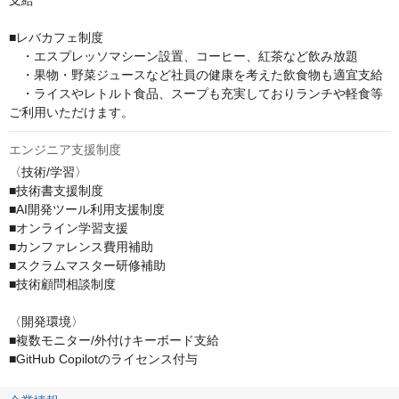
支給

■レバカフェ制度 

　・エスプレッソマシーン設置、コーヒー、紅茶など飲み放題

　・果物・野菜ジュースなど社員の健康を考えた飲食物も適宜支給 

　・ライスやレトルト食品、スープも充実しておりランチや軽食等
ご利用いただけます。
エンジニア支援制度
〈技術/学習〉

■技術書支援制度

■AI開発ツール利用支援制度

■オンライン学習支援

■カンファレンス費用補助

■スクラムマスター研修補助

■技術顧問相談制度

〈開発環境〉

■複数モニター/外付けキーボード支給

■GitHub Copilotのライセンス付与