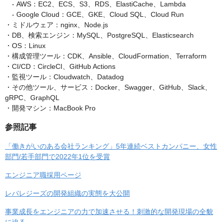
- AWS：EC2、ECS、S3、RDS、ElastiCache、Lambda
- Google Cloud：GCE、GKE、Cloud SQL、Cloud Run
・ミドルウェア：nginx、Node.js
・DB、検索エンジン：MySQL、PostgreSQL、Elasticsearch
・OS：Linux
・構成管理ツール：CDK、Ansible、CloudFormation、Terraform
・CI/CD：CircleCI、GitHub Actions
・監視ツール：Cloudwatch、Datadog
・その他ツール、サービス：Docker、Swagger、GitHub、Slack、
gRPC、GraphQL
・開発マシン：MacBook Pro
参照記事
「働きがいのある会社ランキング」5年連続ベストカンパニー、女性
部門/若手部門で2022年1位を受賞
エンジニア職採用ページ
レバレジーズの開発組織の実態を大公開
事業成長をエンジニアの力で加速させる！刺激的な開発現場の全貌