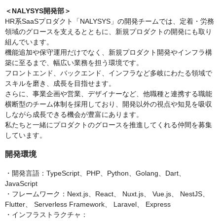
＜NALYSYS開発部＞
HR系SaaSプロダクト「NALYSYS」の開発チームでは、定着・労務
領域のグロースを支えるとともに、新規プロダクトの開発にも取り
組んでいます。
機能追加や保守運用だけでなく、新規プロダクト開発やインフラ構
築に至るまで、幅広い業務を担う環境です。
フロントエンド、バックエンド、インフラなど多岐にわたる領域で
スキルを磨き、成長を目指せます。
さらに、事業企画や営業、デザイナーなど、他職種と連携する職能
横断型のチーム体制を採用しており、開発以外の視点や知見を吸収
しながら成長できる機会が豊富にあります。
私たちと一緒にプロダクトのグロースを推進してくれる仲間を募集
しています。
開発環境
・開発言語：TypeScript、PHP、Python、Golang、Dart、
JavaScript
・フレームワーク：Next.js、React、 Nuxt.js、 Vue.js、 NestJS、
Flutter、 Serverless Framework、 Laravel、 Express
・インフラストラクチャ：