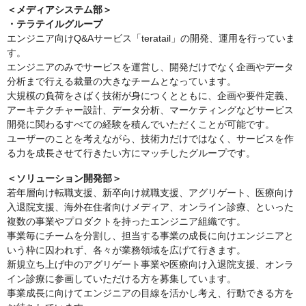
＜メディアシステム部＞
・テラテイルグループ
エンジニア向けQ&Aサービス「teratail」の開発、運用を行っていま
す。
エンジニアのみでサービスを運営し、開発だけでなく企画やデータ
分析まで行える裁量の大きなチームとなっています。
大規模の負荷をさばく技術が身につくとともに、企画や要件定義、
アーキテクチャー設計、データ分析、マーケティングなどサービス
開発に関わるすべての経験を積んでいただくことが可能です。
ユーザーのことを考えながら、技術力だけではなく、サービスを作
る力を成長させて行きたい方にマッチしたグループです。
＜ソリューション開発部＞
若年層向け転職支援、新卒向け就職支援、アグリゲート、医療向け
入退院支援、海外在住者向けメディア、オンライン診療、といった
複数の事業やプロダクトを持ったエンジニア組織です。
事業毎にチームを分割し、担当する事業の成長に向けエンジニアと
いう枠に囚われず、各々が業務領域を広げて行きます。
新規立ち上げ中のアグリゲート事業や医療向け入退院支援、オンラ
イン診療に参画していただける方を募集しています。
事業成長に向けてエンジニアの目線を活かし考え、行動できる方を