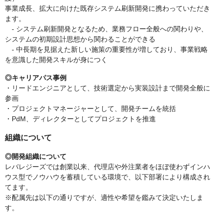
事業成長、拡大に向けた既存システム刷新開発に携わっていただき
ます。
‐ システム刷新開発となるため、業務フロー全般への関わりや、
システムの初期設計思想から関わることができる
‐ 中長期を見据えた新しい施策の重要性が増しており、事業戦略
を意識した開発スキルが身につく
◎キャリアパス事例
・リードエンジニアとして、技術選定から実装設計まで開発全般に
参画
・プロジェクトマネージャーとして、開発チームを統括
・PdM、ディレクターとしてプロジェクトを推進
組織について
◎開発組織について
レバレジーズでは創業以来、代理店や外注業者をほぼ使わずインハ
ウス型でノウハウを蓄積している環境で、以下部署により構成され
てます。
※配属先は以下の通りですが、適性や希望を鑑みて決定いたしま
す。