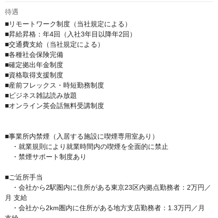
待遇
■リモートワーク制度（当社規定による）

■昇給昇格：年4回（入社3年目以降年2回）

■交通費支給（当社規定による）

■各種社会保険完備

■確定拠出年金制度

■資格取得支援制度

■産前フレックス・時短勤務制度

■ビジネス雑誌読み放題 

■オンライン英会話無料受講制度

■事業所内禁煙（入居する施設に喫煙専用室あり）

　・就業規則により就業時間内の喫煙を全面的に禁止

　・禁煙サポート制度あり

■ご近所手当

　・会社から2駅圏内に住所がある東京23区内拠点勤務者：2万円／
月 支給 

　・会社から2km圏内に住所がある地方支店勤務者：1.3万円／月 