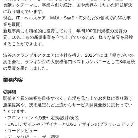
貢献」をテーマに、事業を創り続け、国や業界をまたいだ問題解決
に取り組んでいます。
現在、IT・ヘルスケア・M&A・SaaS・海外などの領域で約60の事
業を展開。
新規事業にも積極的に投資しており、年間100億円規模の投資の
元、10以上もの新規事業を立ち上げているため、様々な業界を経験
することができます。
渋谷スクランブルスクエアに本社を構え、2026年には「働きがいの
ある会社」ランキングの大規模部門ベストカンパニーとして8年連続
の受賞を果たしました。
業務内容
◎詳細
関係者全員の幸福を目指すべく、市場を見た上でお客様に寄り添う
施策提案や、技術選定など上流からサービス開発全般に携わってい
ただけます。
・フロントエンドの要件定義/設計/実装
・UX/UIデザインやデザイナーとUX/UIデザインのブラッシュアップ
・コードレビュー
・データ分析、ユーザー調査