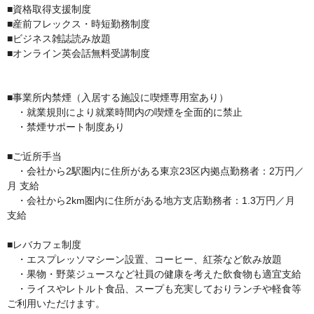
■資格取得支援制度

■産前フレックス・時短勤務制度

■ビジネス雑誌読み放題 

■オンライン英会話無料受講制度

■事業所内禁煙（入居する施設に喫煙専用室あり）

　・就業規則により就業時間内の喫煙を全面的に禁止

　・禁煙サポート制度あり

■ご近所手当

　・会社から2駅圏内に住所がある東京23区内拠点勤務者：2万円／
月 支給 

　・会社から2km圏内に住所がある地方支店勤務者：1.3万円／月 
支給

■レバカフェ制度 

　・エスプレッソマシーン設置、コーヒー、紅茶など飲み放題

　・果物・野菜ジュースなど社員の健康を考えた飲食物も適宜支給 

　・ライスやレトルト食品、スープも充実しておりランチや軽食等
ご利用いただけます。