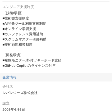
エンジニア支援制度
〈技術/学習〉

■技術書支援制度

■AI開発ツール利用支援制度

■オンライン学習支援

■カンファレンス費用補助

■スクラムマスター研修補助

■技術顧問相談制度

〈開発環境〉

■複数モニター/外付けキーボード支給

■GitHub Copilotのライセンス付与
企業情報
会社名
レバレジーズ株式会社
設立
2005年4月6日