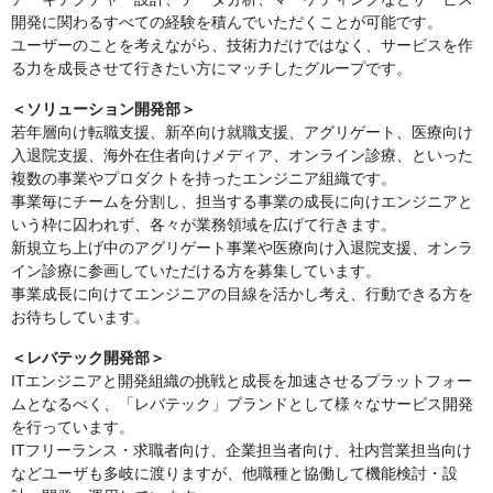
開発に関わるすべての経験を積んでいただくことが可能です。
ユーザーのことを考えながら、技術力だけではなく、サービスを作
る力を成長させて行きたい方にマッチしたグループです。
＜ソリューション開発部＞
若年層向け転職支援、新卒向け就職支援、アグリゲート、医療向け
入退院支援、海外在住者向けメディア、オンライン診療、といった
複数の事業やプロダクトを持ったエンジニア組織です。
事業毎にチームを分割し、担当する事業の成長に向けエンジニアと
いう枠に囚われず、各々が業務領域を広げて行きます。
新規立ち上げ中のアグリゲート事業や医療向け入退院支援、オンラ
イン診療に参画していただける方を募集しています。
事業成長に向けてエンジニアの目線を活かし考え、行動できる方を
お待ちしています。
＜レバテック開発部＞
ITエンジニアと開発組織の挑戦と成長を加速させるプラットフォー
ムとなるべく、「レバテック」ブランドとして様々なサービス開発
を行っています。
ITフリーランス・求職者向け、企業担当者向け、社内営業担当向け
などユーザも多岐に渡りますが、他職種と協働して機能検討・設