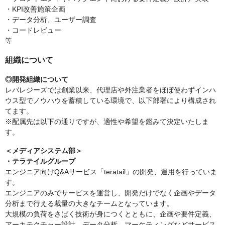
・KPI改善施策企画
・データ分析、ユーザー調査
・コードレビュー
等
組織について
◎開発組織について
レバレジーズでは創業以来、代理店や外注業者をほぼ使わずインハ
ウス型でノウハウを蓄積している環境で、以下部署により構成され
てます。
※配属先は以下の通りですが、適性や希望を鑑みて決定いたしま
す。
＜メディアシステム部＞
・テラテイルグループ
エンジニア向けQ&Aサービス「teratail」の開発、運用を行っていま
す。
エンジニアのみでサービスを運営し、開発だけでなく企画やデータ
分析まで行える裁量の大きなチームとなっています。
大規模の負荷をさばく技術が身につくとともに、企画や要件定義、
アーキテクチャー設計、データ分析、マーケティングなどサービス