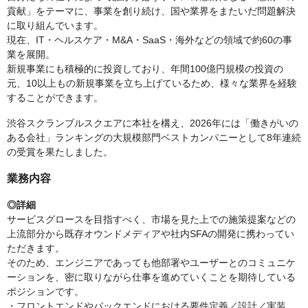
貢献」をテーマに、事業を創り続け、国や業界をまたいだ問題解決
に取り組んでいます。
現在、IT・ヘルスケア・M&A・SaaS・海外などの領域で約60の事
業を展開。
新規事業にも積極的に投資しており、年間100億円規模の投資の
元、10以上もの新規事業を立ち上げているため、様々な業界を経験
することができます。
渋谷スクランブルスクエアに本社を構え、2026年には「働きがいの
ある会社」ランキングの大規模部門ベストカンパニーとして8年連続
の受賞を果たしました。
業務内容
◎詳細
サービスグロースを目指すべく、市場を見た上での施策提案などの
上流部分から既存オウンドメディアや社内SFAの開発に携わってい
ただきます。
そのため、エンジニアであっても他部署やユーザーとのコミュニケ
ーションを、密に取りながら仕事を進めていくことを期待している
ポジションです。
・フロントエンドやバックエンドにおける要件定義／設計／実装