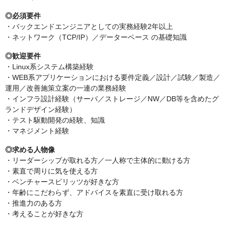
◎必須要件
・バックエンドエンジニアとしての実務経験2年以上
・ネットワーク（TCP/IP）／データーベース の基礎知識
◎歓迎要件
・Linux系システム構築経験
・WEB系アプリケーションにおける要件定義／設計／試験／製造／
運用／改善施策立案の一連の業務経験
・インフラ設計経験（サーバ／ストレージ／NW／DB等を含めたグ
ランドデザイン経験）
・テスト駆動開発の経験、知識
・マネジメント経験
◎求める人物像
・リーダーシップが取れる方／一人称で主体的に動ける方
・素直で周りに気を使える方
・ベンチャースピリッツが好きな方
・年齢にこだわらず、アドバイスを素直に受け取れる方
・推進力のある方
・考えることが好きな方