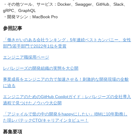
・その他ツール、サービス：Docker、Swagger、GitHub、Slack、
gRPC、GraphQL
・開発マシン：MacBook Pro
参照記事
「働きがいのある会社ランキング」5年連続ベストカンパニー、女性
部門/若手部門で2022年1位を受賞
エンジニア職採用ページ
レバレジーズの開発組織の実態を大公開
事業成長をエンジニアの力で加速させる！刺激的な開発現場の全貌
に迫る
エンジニアのためのGitHub Copilotガイド：レバレジーズの全社導入
過程で見つけたノウハウ大公開
「アジャイルで世の中の開発をhappyにしたい」IBMに10年勤務し
た現レバテックCTO/キャリアインタビュー！
募集要項