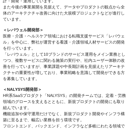
計・開発・運用しています。
また今後の事業展開を見据えて、データやプロダクトの観点から全
体のアーキテクチャ改善に向けた大規模プロジェクトなどが進行し
ています。
＜レバウェル開発部＞
医療・介護・ヘルスケア領域における転職支援サービス「レバウェ
ル」を中心に、弊社が運営する看護・介護領域人材サービスの開発
を行っています。
「レバウェル」として10ブランドのサービス運用をメイン業務とし
つつ、複数サービスに関わる施策の実行や、社内ユーザー体験の改
善を行っていますが、事業課題や中長期計画を見据えたリアーキテ
クチャの重要性が増しており、事業戦略を意識して開発ができる方
を募集しています。
＜NALYSYS開発部＞
HR系SaaSプロダクト「NALYSYS」の開発チームでは、定着・労務
領域のグロースを支えるとともに、新規プロダクトの開発にも取り
組んでいます。
機能追加や保守運用だけでなく、新規プロダクト開発やインフラ構
築に至るまで、幅広い業務を担う環境です。
フロントエンド、バックエンド、インフラなど多岐にわたる領域で