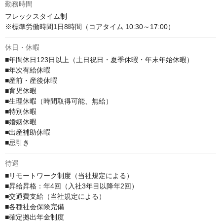
勤務時間
フレックスタイム制

※標準労働時間1日8時間（コアタイム 10:30～17:00）
休日・休暇
■年間休日123日以上（土日祝日・夏季休暇・年末年始休暇）

■年次有給休暇

■産前・産後休暇

■育児休暇

■生理休暇（時間取得可能、無給）

■特別休暇

■婚姻休暇

■出産補助休暇

■忌引き
待遇
■リモートワーク制度（当社規定による）

■昇給昇格：年4回（入社3年目以降年2回）

■交通費支給（当社規定による）

■各種社会保険完備

■確定拠出年金制度
