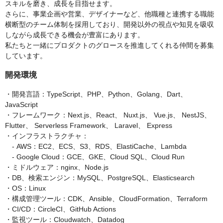
スキルを磨き、成長を目指せます。
さらに、事業企画や営業、デザイナーなど、他職種と連携する職能
横断型のチーム体制を採用しており、開発以外の視点や知見を吸収
しながら成長できる機会が豊富にあります。
私たちと一緒にプロダクトのグロースを推進してくれる仲間を募集
しています。
開発環境
・開発言語：TypeScript、PHP、Python、Golang、Dart、
JavaScript
・フレームワーク：Next.js、React、 Nuxt.js、 Vue.js、 NestJS、
Flutter、 Serverless Framework、 Laravel、 Express
・インフラストラクチャ：
- AWS：EC2、ECS、S3、RDS、ElastiCache、Lambda
- Google Cloud：GCE、GKE、Cloud SQL、Cloud Run
・ミドルウェア：nginx、Node.js
・DB、検索エンジン：MySQL、PostgreSQL、Elasticsearch
・OS：Linux
・構成管理ツール：CDK、Ansible、CloudFormation、Terraform
・CI/CD：CircleCI、GitHub Actions
・監視ツール：Cloudwatch、Datadog