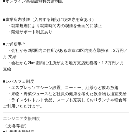
■オンライン英会話無料受講制度

■事業所内禁煙（入居する施設に喫煙専用室あり）

　・就業規則により就業時間内の喫煙を全面的に禁止

　・禁煙サポート制度あり

■ご近所手当

　・会社から2駅圏内に住所がある東京23区内拠点勤務者：2万円／
月 支給 

　・会社から2km圏内に住所がある地方支店勤務者：1.3万円／月 
支給

■レバカフェ制度 

　・エスプレッソマシーン設置、コーヒー、紅茶など飲み放題

　・果物・野菜ジュースなど社員の健康を考えた飲食物も適宜支給 

　・ライスやレトルト食品、スープも充実しておりランチや軽食等
ご利用いただけます。
エンジニア支援制度
〈技術/学習〉
