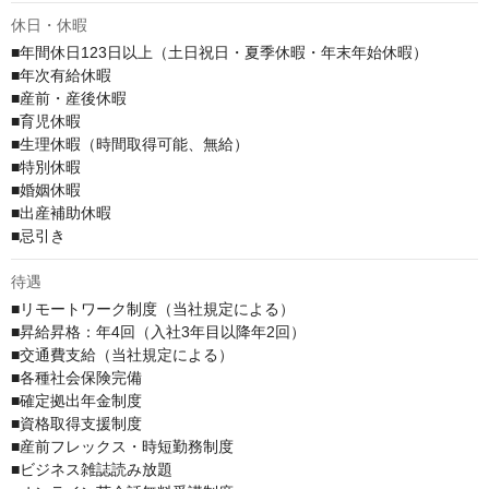
休日・休暇
■年間休日123日以上（土日祝日・夏季休暇・年末年始休暇）

■年次有給休暇

■産前・産後休暇

■育児休暇

■生理休暇（時間取得可能、無給）

■特別休暇

■婚姻休暇

■出産補助休暇

■忌引き
待遇
■リモートワーク制度（当社規定による）

■昇給昇格：年4回（入社3年目以降年2回）

■交通費支給（当社規定による）

■各種社会保険完備

■確定拠出年金制度

■資格取得支援制度

■産前フレックス・時短勤務制度

■ビジネス雑誌読み放題 
