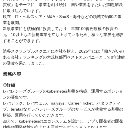
貢献」をテーマに、事業を創り続け、国や業界をまたいだ問題解決
に取り組んでいます。
現在、IT・ヘルスケア・M&A・SaaS・海外などの領域で約60の事
業を展開。
新規事業にも積極的に投資しており、年間100億円規模の投資の
元、10以上もの新規事業を立ち上げているため、様々な業界を経験
することができます。
渋谷スクランブルスクエアに本社を構え、2026年には「働きがいの
ある会社」ランキングの大規模部門ベストカンパニーとして8年連続
の受賞を果たしました。
業務内容
◎詳細
レバレジーズグループのkubernetes基盤を構築、運用するポジショ
ンの募集です。
レバテック、レバウェル、nalysys、Career Ticket、ハタラクティ
ブ、teratailなどレバレジーズグループのサービスが稼働する基盤の
構築、運用を行っていただきます。
加えて、kubernetesのエコシステムを設計し、アプリ開発者の開発
効率や開発体験の向上にも貢献するポジションとなります。