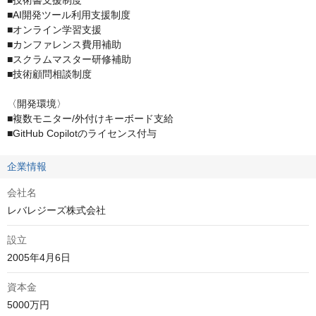
■技術書支援制度

■AI開発ツール利用支援制度

■オンライン学習支援

■カンファレンス費用補助

■スクラムマスター研修補助

■技術顧問相談制度

〈開発環境〉

■複数モニター/外付けキーボード支給

■GitHub Copilotのライセンス付与
企業情報
会社名
レバレジーズ株式会社
設立
2005年4月6日
資本金
5000万円