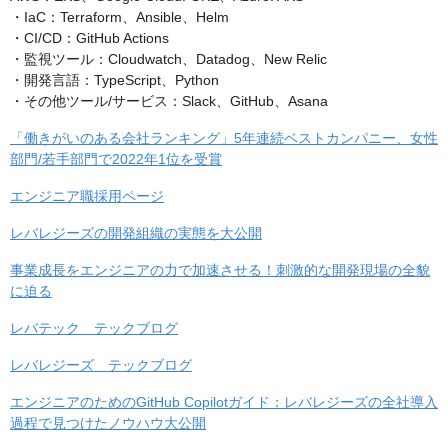
・IaC：Terraform、Ansible、Helm
・CI/CD：GitHub Actions
・監視ツール：Cloudwatch、Datadog、New Relic
・開発言語：TypeScript、Python
・その他ツール/サービス：Slack、GitHub、Asana
「働きがいのある会社ランキング」5年連続ベストカンパニー、女性
部門/若手部門で2022年1位を受賞
エンジニア職採用ページ
レバレジーズの開発組織の実態を大公開
事業成長をエンジニアの力で加速させる！刺激的な開発現場の全貌
に迫る
レバテック テックブログ
レバレジーズ テックブログ
エンジニアのためのGitHub Copilotガイド：レバレジーズの全社導入
過程で見つけたノウハウ大公開