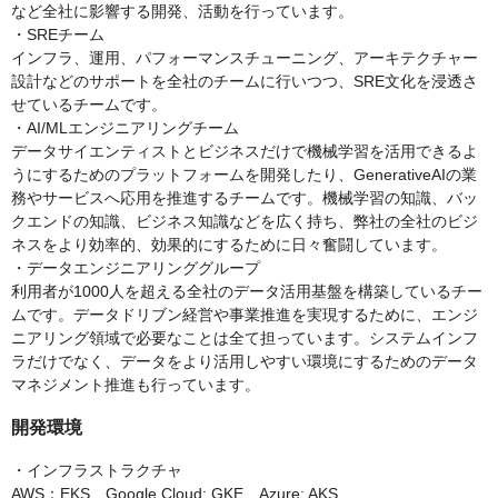
など全社に影響する開発、活動を行っています。
・SREチーム
インフラ、運用、パフォーマンスチューニング、アーキテクチャー
設計などのサポートを全社のチームに行いつつ、SRE文化を浸透さ
せているチームです。
・AI/MLエンジニアリングチーム
データサイエンティストとビジネスだけで機械学習を活用できるよ
うにするためのプラットフォームを開発したり、GenerativeAIの業
務やサービスへ応用を推進するチームです。機械学習の知識、バッ
クエンドの知識、ビジネス知識などを広く持ち、弊社の全社のビジ
ネスをより効率的、効果的にするために日々奮闘しています。
・データエンジニアリンググループ
利用者が1000人を超える全社のデータ活用基盤を構築しているチー
ムです。データドリブン経営や事業推進を実現するために、エンジ
ニアリング領域で必要なことは全て担っています。システムインフ
ラだけでなく、データをより活用しやすい環境にするためのデータ
マネジメント推進も行っています。
開発環境
・インフラストラクチャ
AWS：EKS、Google Cloud: GKE、Azure: AKS