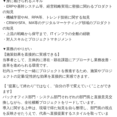
▼身に着けられるスキル
・ERPや基幹システム等、経営戦略実現に密接に関わるプロダクト
の知見
・機械学習やAI、RPA等、トレンド技術に関する知見
・CRMやSFA、MA等のデジタルマーケティング領域のプロダクト
の知見
・上流の戦略から保守まで、ITインフラの全般の経験
・対人スキルとプロジェクトマネジメント
▼業務のやりがい
【施策効果を直接的に実感できる】
当事者として、主体的に潜在・顕在課題にアプローチし業務改善・
改革を進められる環境です。
社内ユーザーと一緒にプロジェクトを推進するため、施策やプロジ
ェクトの定量/定性的な効果を直接的に実感できます。
【 “提案して終わり”ではなく、“自分の手で変えていく”ことができ
ます】
バックオフィス部門・システム部門それぞれの部門長と直接意見交
換しながら、全社横断プロジェクトをリードしています。
導入に関する上申は、現場で得た知見を自ら整理し、部門長の視点
を反映させたうえで、代表へ直接提案するスタイルを取っていま