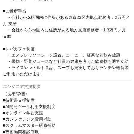
■ご近所手当

　・会社から2駅圏内に住所がある東京23区内拠点勤務者：2万円／
月 支給 

　・会社から2km圏内に住所がある地方支店勤務者：1.3万円／月 
支給

■レバカフェ制度 

　・エスプレッソマシーン設置、コーヒー、紅茶など飲み放題

　・果物・野菜ジュースなど社員の健康を考えた飲食物も適宜支給 

　・ライスやレトルト食品、スープも充実しておりランチや軽食等
ご利用いただけます。
エンジニア支援制度
〈技術/学習〉

■技術書支援制度

■AI開発ツール利用支援制度

■オンライン学習支援

■カンファレンス費用補助

■スクラムマスター研修補助

■技術顧問相談制度
