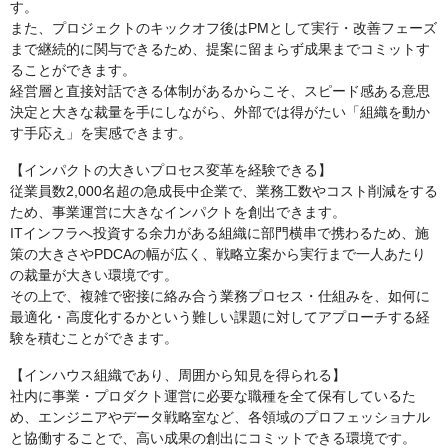
す。
また、プロジェクトのキックオフ後はPMとして実行・改善フェーズ
まで継続的に関与できるため、提案に留まらず成果までコミットす
ることができます。
経営層と直接対話できる体制があるからこそ、スピード感ある意思
決定と大きな裁量を手にしながら、外部では得がたい「組織を動か
す手応え」を実感できます。
【インパクトの大きいプロセス変革を経験できる】
従業員数2,000名超の急成長中企業で、業務工数やコスト削減をする
ため、事業運営に大きなインパクトを創出できます。
ITインフラへ投資する余力がある組織に部門横串で携わるため、施
策の大きさやPDCAの幅が広く、戦略立案から実行まで一人あたり
の裁量が大きい環境です。
その上で、複雑で密接に絡み合う業務プロセス・仕組みを、如何に
最適化・高度化するかという難しい課題に対してアプローチする経
験を積むことができます。
【インハウス組織であり、周囲から知見を得られる】
社内に事業・プロダクト運営に必要な職種を全て保有しているた
め、エンジニアやデータ戦略室など、各領域のプロフェッショナル
と協働することで、高い成果の創出にコミットできる環境です。