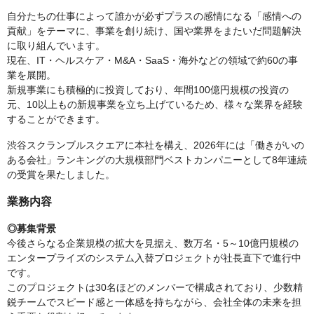
自分たちの仕事によって誰かが必ずプラスの感情になる「感情への
貢献」をテーマに、事業を創り続け、国や業界をまたいだ問題解決
に取り組んでいます。
現在、IT・ヘルスケア・M&A・SaaS・海外などの領域で約60の事
業を展開。
新規事業にも積極的に投資しており、年間100億円規模の投資の
元、10以上もの新規事業を立ち上げているため、様々な業界を経験
することができます。
渋谷スクランブルスクエアに本社を構え、2026年には「働きがいの
ある会社」ランキングの大規模部門ベストカンパニーとして8年連続
の受賞を果たしました。
業務内容
◎募集背景
今後さらなる企業規模の拡大を見据え、数万名・5～10億円規模の
エンタープライズのシステム入替プロジェクトが社長直下で進行中
です。
このプロジェクトは30名ほどのメンバーで構成されており、少数精
鋭チームでスピード感と一体感を持ちながら、会社全体の未来を担