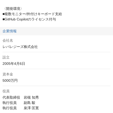
〈開発環境〉

■複数モニター/外付けキーボード支給

■GitHub Copilotのライセンス付与
企業情報
会社名
レバレジーズ株式会社
設立
2005年4月6日
資本金
5000万円
役員
代表取締役　岩槻 知秀

執行役員　　副島 駿

執行役員　　泉澤 匡寛