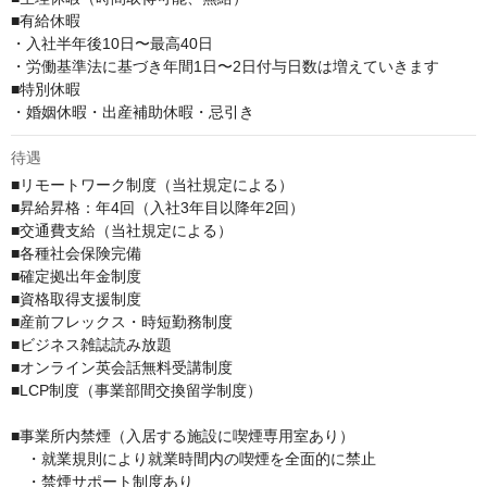
■有給休暇

・入社半年後10日〜最高40日

・労働基準法に基づき年間1日〜2日付与日数は増えていきます

■特別休暇

・婚姻休暇・出産補助休暇・忌引き
待遇
■リモートワーク制度（当社規定による）

■昇給昇格：年4回（入社3年目以降年2回）

■交通費支給（当社規定による）

■各種社会保険完備

■確定拠出年金制度

■資格取得支援制度

■産前フレックス・時短勤務制度

■ビジネス雑誌読み放題 

■オンライン英会話無料受講制度

■LCP制度（事業部間交換留学制度） 

■事業所内禁煙（入居する施設に喫煙専用室あり）

　・就業規則により就業時間内の喫煙を全面的に禁止

　・禁煙サポート制度あり
