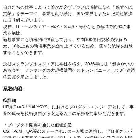
自分たちの仕事によって誰かが必ずプラスの感情になる「感情への
貢献」をテーマに、事業を創り続け、国や業界をまたいだ問題解決
に取り組んでいます。
現在、IT・ヘルスケア・M&A・SaaS・海外などの領域で約60の事
業を展開。
新規事業にも積極的に投資しており、年間100億円規模の投資の
元、10以上もの新規事業を立ち上げているため、様々な業界を経験
することができます。
渋谷スクランブルスクエアに本社を構え、2026年には「働きがいの
ある会社」ランキングの大規模部門ベストカンパニーとして8年連続
の受賞を果たしました。
業務内容
◎詳細
HR系SaaS「NALYSYS」におけるプロダクトエンジニアとして、事
業の成長を技術側面から支える以下の業務を従事いただきます。
・プロダクト開発を通じた価値創造
CS、PdM、QA等のステークホルダーと密に連携し、プロダクトが
提供すべき本質的な価値を定義した上で、仮説検証やプロダクト開