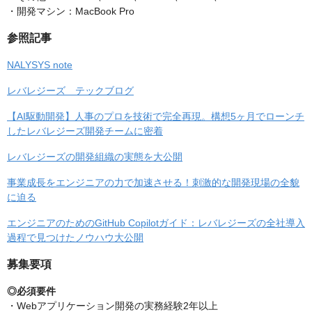
・開発マシン：MacBook Pro
参照記事
NALYSYS note
レバレジーズ テックブログ
【AI駆動開発】人事のプロを技術で完全再現。構想5ヶ月でローンチ
したレバレジーズ開発チームに密着
レバレジーズの開発組織の実態を大公開
事業成長をエンジニアの力で加速させる！刺激的な開発現場の全貌
に迫る
エンジニアのためのGitHub Copilotガイド：レバレジーズの全社導入
過程で見つけたノウハウ大公開
募集要項
◎必須要件
・Webアプリケーション開発の実務経験2年以上