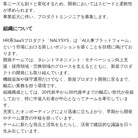
客ニーズも刻々と変化するため、開発においてはスピードと柔軟性
が求められます。
事業拡大に伴い、プロダクトエンジニアを募集します。
組織について
HR系SaaSプロダクト「NALYSYS」は「AI人事プラットフォーム」
という市場における新しいポジションを築くことを目標に掲げてお
ります。
開発チームでは、タレントマネジメント・モチベーション向上支
援・採用領域・労務領域のグロースを支えるとともに、新規プロダ
クトの開発にも取り組んでいます。
機能追加や保守運用だけでなく、新規プロダクト開発に至るまで、
幅広い業務を担う環境です。
組織構成としては、20代前半から30代後半までの幅広い世代が在籍
しており、特に中途入社者が中心となってチームを牽引していま
す。
充実したオンボーディングにより迅速に立ち上がり、早期から開発
やチーム運営の中核を担っています。
チームに新たな視点と活気をもたらし、活発で建設的な議論を日々
生み出しています。