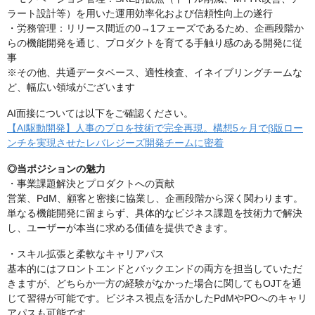
ラート設計等）を用いた運用効率化および信頼性向上の遂行
・労務管理：リリース間近の0→1フェーズであるため、企画段階か
らの機能開発を通じ、プロダクトを育てる手触り感のある開発に従
事
※その他、共通データベース、適性検査、イネイブリングチームな
ど、幅広い領域がございます
AI面接については以下をご確認ください。
【AI駆動開発】人事のプロを技術で完全再現。構想5ヶ月でβ版ロー
ンチを実現させたレバレジーズ開発チームに密着
◎当ポジションの魅力
・事業課題解決とプロダクトへの貢献
営業、PdM、顧客と密接に協業し、企画段階から深く関わります。
単なる機能開発に留まらず、具体的なビジネス課題を技術力で解決
し、ユーザーが本当に求める価値を提供できます。
・スキル拡張と柔軟なキャリアパス
基本的にはフロントエンドとバックエンドの両方を担当していただ
きますが、どちらか一方の経験がなかった場合に関してもOJTを通
じて習得が可能です。ビジネス視点を活かしたPdMやPOへのキャリ
アパスも可能です。