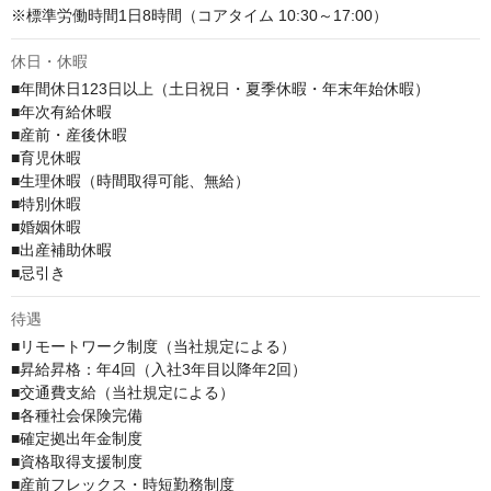
※標準労働時間1日8時間（コアタイム 10:30～17:00）
休日・休暇
■年間休日123日以上（土日祝日・夏季休暇・年末年始休暇）

■年次有給休暇

■産前・産後休暇

■育児休暇

■生理休暇（時間取得可能、無給）

■特別休暇

■婚姻休暇

■出産補助休暇

■忌引き
待遇
■リモートワーク制度（当社規定による）

■昇給昇格：年4回（入社3年目以降年2回）

■交通費支給（当社規定による）

■各種社会保険完備

■確定拠出年金制度

■資格取得支援制度

■産前フレックス・時短勤務制度
