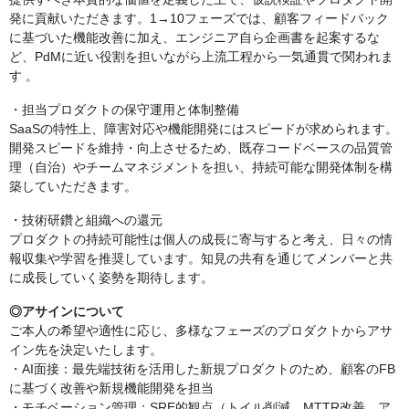
発に貢献いただきます。1→10フェーズでは、顧客フィードバック
に基づいた機能改善に加え、エンジニア自ら企画書を起案するな
ど、PdMに近い役割を担いながら上流工程から一気通貫で関われま
す 。
・担当プロダクトの保守運用と体制整備
SaaSの特性上、障害対応や機能開発にはスピードが求められます。
開発スピードを維持・向上させるため、既存コードベースの品質管
理（自治）やチームマネジメントを担い、持続可能な開発体制を構
築していただきます。
・技術研鑽と組織への還元
プロダクトの持続可能性は個人の成長に寄与すると考え、日々の情
報収集や学習を推奨しています。知見の共有を通じてメンバーと共
に成長していく姿勢を期待します。
◎アサインについて
ご本人の希望や適性に応じ、多様なフェーズのプロダクトからアサ
イン先を決定いたします。
・AI面接：最先端技術を活用した新規プロダクトのため、顧客のFB
に基づく改善や新規機能開発を担当
・モチベーション管理：SRE的観点（トイル削減、MTTR改善、ア