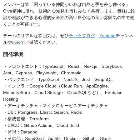
メンバーは皆「困っている仲間がいれば自然と手を差し伸べる」
Give精神に溢れ、技術的な知見も惜しみなく共有します。気軽に雑
談や相談ができる心理的安全性の高い居心地の良い雰囲気の中で働
くことが可能です。
チームのリアルな雰囲気は、ぜひ
テックブログ
、
Youtube
チャンネ
ルや
note
でご確認ください。
開発環境
・フロントエンド：TypeScript、React、Next.js、StoryBook、
Jest、Cypress、Playwright、Chromatic
・バックエンド：TypeScript、NestJS、Jest、GraphQL
・インフラ：Google Cloud（Cloud Run、AppEngine、
MemoryStore、Cloud Storage、CloudSQLなど）、Firebase
Hosting
・アーキテクチャ：マイクロサービスアーキテクチャ
・DB：Postgress, Elastic Search, Redis
・構成管理：Terraform
・CI/CD：Github Actions、Cloud Build
・監視：Datadog
・その他：SendGrid、Auth0、Docker、Github、Slack