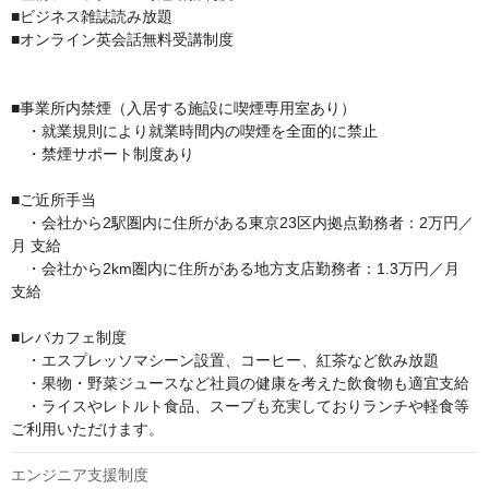
■ビジネス雑誌読み放題 

■オンライン英会話無料受講制度

■事業所内禁煙（入居する施設に喫煙専用室あり）

　・就業規則により就業時間内の喫煙を全面的に禁止

　・禁煙サポート制度あり

■ご近所手当

　・会社から2駅圏内に住所がある東京23区内拠点勤務者：2万円／
月 支給 

　・会社から2km圏内に住所がある地方支店勤務者：1.3万円／月 
支給

■レバカフェ制度 

　・エスプレッソマシーン設置、コーヒー、紅茶など飲み放題

　・果物・野菜ジュースなど社員の健康を考えた飲食物も適宜支給 

　・ライスやレトルト食品、スープも充実しておりランチや軽食等
ご利用いただけます。
エンジニア支援制度