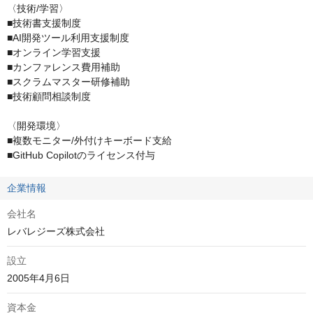
〈技術/学習〉

■技術書支援制度

■AI開発ツール利用支援制度

■オンライン学習支援

■カンファレンス費用補助

■スクラムマスター研修補助

■技術顧問相談制度

〈開発環境〉

■複数モニター/外付けキーボード支給

■GitHub Copilotのライセンス付与
企業情報
会社名
レバレジーズ株式会社
設立
2005年4月6日
資本金