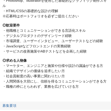
・Photoshop、Illustratorを使用した基礎的なグラフィック制作スキ
ル
・HTML/CSSの基礎的な設計の理解
※応募時はポートフォリオを必ずご提出ください
◎歓迎要件
・他職種とコミュニケーションができる言語化スキル
・デジタルプロダクトのデザインリード経験
・市場調査、ユーザーインタビュー、ユーザーテストなどの経験
・JavaScriptなどフロントエンドの実務経験
・サービスの改善施策やABテストなどを企画した経験
◎求める人物像
・マーケター、エンジニアと施策や仕様や設計の議論ができる方
・組織でデザインの価値を追求したい方
・社会貢献度の高い事業に関わりたい方
・人間関係を大切にし、信頼を得るコミュニケーションができる方
・職種の枠にとらわれず、業務を広げていける方
募集要項