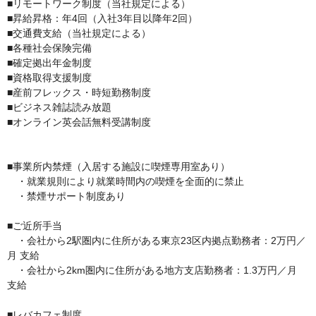
■リモートワーク制度（当社規定による）

■昇給昇格：年4回（入社3年目以降年2回）

■交通費支給（当社規定による）

■各種社会保険完備

■確定拠出年金制度

■資格取得支援制度

■産前フレックス・時短勤務制度

■ビジネス雑誌読み放題 

■オンライン英会話無料受講制度

■事業所内禁煙（入居する施設に喫煙専用室あり）

　・就業規則により就業時間内の喫煙を全面的に禁止

　・禁煙サポート制度あり

■ご近所手当

　・会社から2駅圏内に住所がある東京23区内拠点勤務者：2万円／
月 支給 

　・会社から2km圏内に住所がある地方支店勤務者：1.3万円／月 
支給

■レバカフェ制度 
