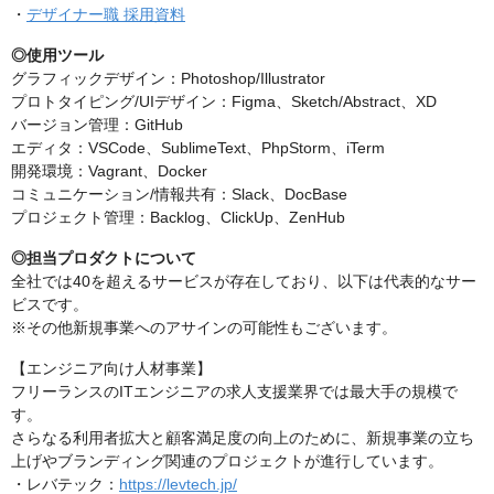
・
デザイナー職 採用資料
◎使用ツール
グラフィックデザイン：Photoshop/Illustrator
プロトタイピング/UIデザイン：Figma、Sketch/Abstract、XD
バージョン管理：GitHub
エディタ：VSCode、SublimeText、PhpStorm、iTerm
開発環境：Vagrant、Docker
コミュニケーション/情報共有：Slack、DocBase
プロジェクト管理：Backlog、ClickUp、ZenHub
◎担当プロダクトについて
全社では40を超えるサービスが存在しており、以下は代表的なサー
ビスです。
※その他新規事業へのアサインの可能性もございます。
【エンジニア向け人材事業】
フリーランスのITエンジニアの求人支援業界では最大手の規模で
す。
さらなる利用者拡大と顧客満足度の向上のために、新規事業の立ち
上げやブランディング関連のプロジェクトが進行しています。
・レバテック：
https://levtech.jp/