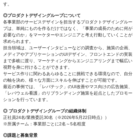
す。
◎プロダクトデザイングループについて
各事業部のサービスデザインを担当するプロダクトデザイングルー
プは、単純にものを作るだけではなく、「事業の成長のために何が
必要なのか」をマーケターやエンジニアと考え行動していくことが
求められます。
担当領域は、ユーザーインタビューなどの調査から、施策の企画、
メディアやアプリケーションのUIデザイン、フロントエンドの実装
まで多岐に渡り、マーケティングからエンジニアリングまで幅広い
視野を身に付けることができます。
サービス作りに関わるあらゆることに挑戦できる環境なので、自分
の軸を決め、様々な方面にスキルを伸ばすことが可能です。
最近の事例では、「レバテック」のUI改善やマス向けの広告施策、
「レバウェル看護」のリブランディング施策を起点としたプロモー
ションを行っています。
◎ プロダクトデザイングループの組織体制
正社員24名/業務委託30名（※2026年5月22日時点））
※所属チーム：事業部ごとに2名～5名程度
◎課題と募集背景