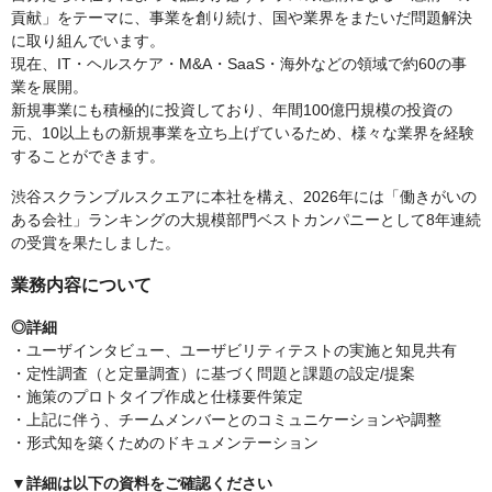
貢献」をテーマに、事業を創り続け、国や業界をまたいだ問題解決
に取り組んでいます。
現在、IT・ヘルスケア・M&A・SaaS・海外などの領域で約60の事
業を展開。
新規事業にも積極的に投資しており、年間100億円規模の投資の
元、10以上もの新規事業を立ち上げているため、様々な業界を経験
することができます。
渋谷スクランブルスクエアに本社を構え、2026年には「働きがいの
ある会社」ランキングの大規模部門ベストカンパニーとして8年連続
の受賞を果たしました。
業務内容について
◎詳細
・ユーザインタビュー、ユーザビリティテストの実施と知見共有
・定性調査（と定量調査）に基づく問題と課題の設定/提案
・施策のプロトタイプ作成と仕様要件策定
・上記に伴う、チームメンバーとのコミュニケーションや調整
・形式知を築くためのドキュメンテーション
▼詳細は以下の資料をご確認ください