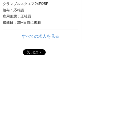
クランブルスクエア24F/25F
給与：
応相談
雇用形態：正社員
掲載日：
30+日
前に掲載
すべての求人を見る