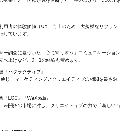
の成長」と、複数領域を横断する「横の広がり」の双方を
利用者の体験価値（UX）向上のため、大規模なリブラン
行しています。
ザー調査に基づいた「心に寄り添う」コミュニケーション
立ち上げなど、0→1の経験も積めます。
層『ハタラクティブ』
を通じ、マーケティングとクリエイティブの相関を最も深
LGC』『WeXpats』
、未開拓の市場に対し、クリエイティブの力で「新しい当