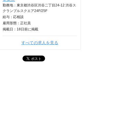
勤務地：東京都渋谷区渋谷二丁目24-12 渋谷ス
クランブルスクエア24F/25F
給与：
応相談
雇用形態：正社員
掲載日：
18日
前に掲載
すべての求人を見る