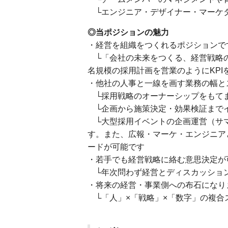
└エンジニア・デザイナー・マーケ
◎当ポジションの魅力
・経営を組織をつくれるポジションで
└「会社の未来をつくる、経営戦略の
名規模の採用計画を営業のようにKPI
・他社の人事と一線を画す業務の幅と
└採用戦略のオーナーシップをもて
└企画から施策決定・効果検証まで
└大型採用イベントの企画運営（サ
す。また、広報・マーケ・エンジニア
ードが可能です
・若手でも経営戦略に絡む意思決定が
└年次問わず経営とディスカッショ
・将来の経営・事業側への布石になり
└「人」×「戦略」×「数字」の複合