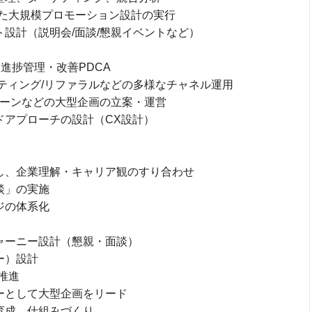
した大規模プロモーション設計の実行
設計（説明会/面談/懇親イベントなど）
進捗管理・改善PDCA
ティング/リファラルなどの多様なチャネル運用
ターンなどの大型企画の立案・運営
アプローチの設計（CX設計）
し、企業理解・キャリア観のすり合わせ
談」の実施
ジの体系化
ャーニー設計（懇親・面談）
ー）設計
推進
ーとして大型企画をリード
育成、仕組みづくり