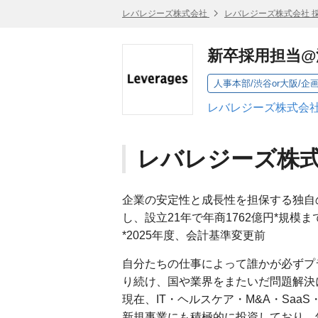
レバレジーズ株式会社
レバレジーズ株式会社 
新卒採用担当@
人事本部/渋谷or大阪/企
レバレジーズ株式会社
レバレジーズ株
企業の安定性と成長性を担保する独自
し、設立21年で年商1762億円*規
*2025年度、会計基準変更前
自分たちの仕事によって誰かが必ずプ
り続け、国や業界をまたいだ問題解決
現在、IT・ヘルスケア・M&A・Saa
新規事業にも積極的に投資しており、年