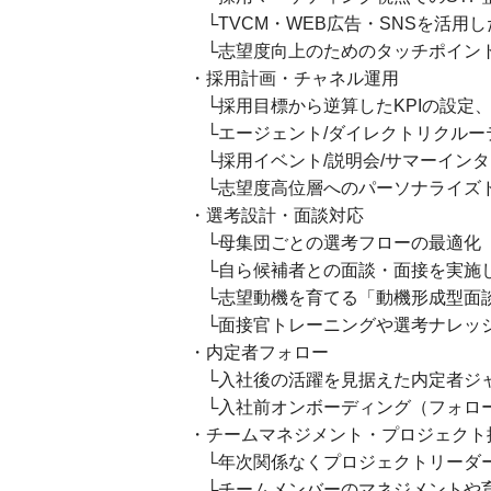
└TVCM・WEB広告・SNSを活用
└志望度向上のためのタッチポイント
・採用計画・チャネル運用
└採用目標から逆算したKPIの設定、
└エージェント/ダイレクトリクルー
└採用イベント/説明会/サマーイン
└志望度高位層へのパーソナライズド
・選考設計・面談対応
└母集団ごとの選考フローの最適化
└自ら候補者との面談・面接を実施
└志望動機を育てる「動機形成型面
└面接官トレーニングや選考ナレッ
・内定者フォロー
└入社後の活躍を見据えた内定者ジ
└入社前オンボーディング（フォロ
・チームマネジメント・プロジェクト
└年次関係なくプロジェクトリーダ
└チームメンバーのマネジメントや