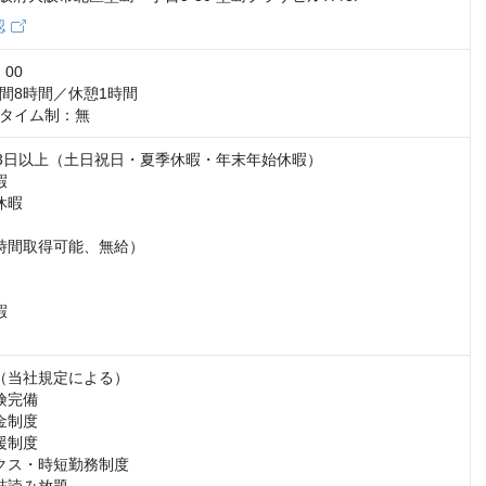
認
00

間8時間／休憩1時間

タイム制：無
23日以上（土日祝日・夏季休暇・年末年始休暇）



暇

時間取得可能、無給）



（当社規定による）

完備

制度

制度

クス・時短勤務制度
