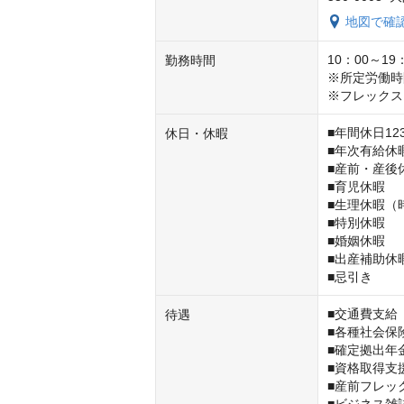
地図で確
10：00～19：
勤務時間
※所定労働時
※フレックス
■年間休日1
休日・休暇
■年次有給休暇
■産前・産後休
■育児休暇

■生理休暇（
■特別休暇

■婚姻休暇

■出産補助休暇
■忌引き
■交通費支給
待遇
■各種社会保険
■確定拠出年金
■資格取得支援
■産前フレッ