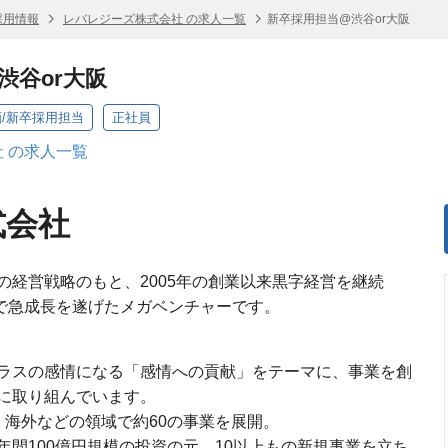
採用情報
レバレジーズ株式会社 の求人一覧
新卒採用担当@渋谷or大阪
渋谷or大阪
画/新卒採用担当
正社員
 の求人一覧
式会社
の経営戦略のもと、2005年の創業以来黒字経営を継続
模まで急成長を遂げたメガベンチャーです。
ラスの感情になる「感情への貢献」をテーマに、事業を創
に取り組んでいます。
S・海外などの領域で約60の事業を展開。
間100億円規模の投資の元、10以上もの新規事業を立ち