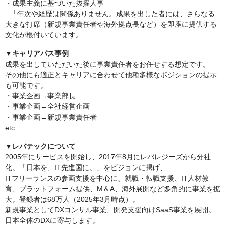
・成果主義に基づいた抜擢人事
└年次や経歴は関係ありません。成果を出した者には、さらなる
大きな打席（新規事業責任者や海外拠点長など）を即座に提供する
文化が根付いています。
▼キャリアパス事例
成果を出していただいた後に事業責任者をお任せする想定です。
その他にも適正とキャリアに合わせて他種多様なポジションの提示
も可能です。
・事業企画→事業部長
・事業企画→全社経営企画
・事業企画→新規事業責任者
etc...
▼レバテックについて
2005年にサービスを開始し、2017年8月にレバレジーズから分社
化。「日本を、IT先進国に。」をビジョンに掲げ、
ITフリーランスの参画支援を中心に、就職・転職支援、IT人材教
育、プラットフォーム提供、M＆A、海外展開など多角的に事業を拡
大。登録者は68万人（2025年3月時点）。
新規事業としてDXコンサル事業、開発支援向けSaaS事業を展開。
日本全体のDXに寄与します。