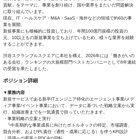
貢献」をテーマに、事業を創り続け、国や業界をまたいだ問題解決
に取り組んでいます。
現在、IT・ヘルスケア・M&A・SaaS・海外などの領域で約60の事
業を展開。
新規事業にも積極的に投資しており、年間100億円規模の投資の
元、10以上もの新規事業を立ち上げているため、様々な業界を経験
することができます。
渋谷スクランブルスクエアに本社を構え、2026年には「働きがいの
ある会社」ランキングの大規模部門ベストカンパニーとして8年連続
の受賞を果たしました。
ポジション詳細
▼業務内容
新規サービスである新卒ITエンジニア特化のエージェント事業/メデ
ィア事業/イベント事業において、データに基づいた戦略立案から実
行、組織改善までを一気通貫で担っていただきます。
・事業戦略の立案と実行
└中長期的な事業成長に向けたボトルネックの特定。市場調査、
競合分析、およびPL責任（適性・成果に応じる）を伴うKPI設計
・現場への実装とPDCAの回転