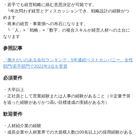
・若手でも経営戦略に絡む意思決定が可能です。
└年次問わず経営とディスカッションでき、戦略設計の経験がつ
めます
・将来の経営・事業側への布石になります。
└「人」×「戦略」×「数字」の複合スキルが経営人材への土台に
なります
参照記事
「働きがいのある会社ランキング」5年連続ベストカンパニー、女性
部門/若手部門で2022年1位を受賞
必須要件
・大卒以上
・正社員として営業経験または人事の経験があること（※定量予算
を追った経験がありかつ高い目標達成の実績がある方）
歓迎要件
・人材紹介業の経験
・成長企業や人材業界での大規模人数(100名以上)の採用経験がある