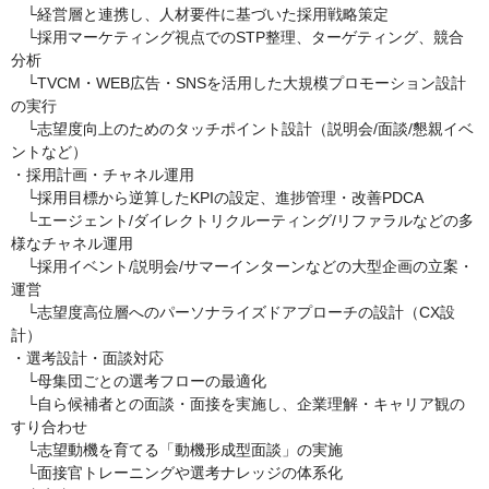
└経営層と連携し、人材要件に基づいた採用戦略策定
└採用マーケティング視点でのSTP整理、ターゲティング、競合
分析
└TVCM・WEB広告・SNSを活用した大規模プロモーション設計
の実行
└志望度向上のためのタッチポイント設計（説明会/面談/懇親イベ
ントなど）
・採用計画・チャネル運用
└採用目標から逆算したKPIの設定、進捗管理・改善PDCA
└エージェント/ダイレクトリクルーティング/リファラルなどの多
様なチャネル運用
└採用イベント/説明会/サマーインターンなどの大型企画の立案・
運営
└志望度高位層へのパーソナライズドアプローチの設計（CX設
計）
・選考設計・面談対応
└母集団ごとの選考フローの最適化
└自ら候補者との面談・面接を実施し、企業理解・キャリア観の
すり合わせ
└志望動機を育てる「動機形成型面談」の実施
└面接官トレーニングや選考ナレッジの体系化