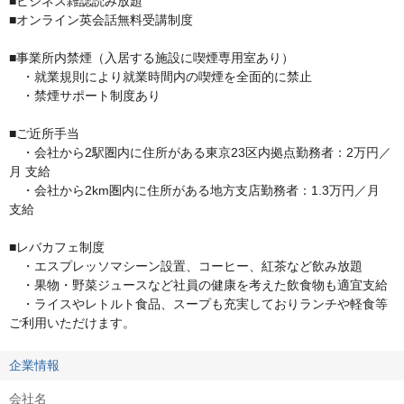
■ビジネス雑誌読み放題 

■オンライン英会話無料受講制度

■事業所内禁煙（入居する施設に喫煙専用室あり）

　・就業規則により就業時間内の喫煙を全面的に禁止

　・禁煙サポート制度あり

■ご近所手当

　・会社から2駅圏内に住所がある東京23区内拠点勤務者：2万円／
月 支給 

　・会社から2km圏内に住所がある地方支店勤務者：1.3万円／月 
支給

■レバカフェ制度 

　・エスプレッソマシーン設置、コーヒー、紅茶など飲み放題

　・果物・野菜ジュースなど社員の健康を考えた飲食物も適宜支給 

　・ライスやレトルト食品、スープも充実しておりランチや軽食等
ご利用いただけます。
企業情報
会社名