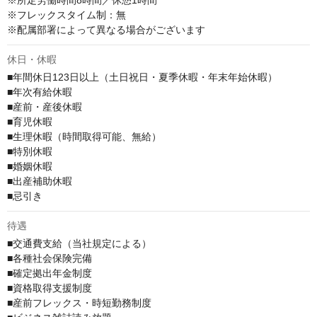
※所定労働時間8時間／休憩1時間

※フレックスタイム制：無

※配属部署によって異なる場合がございます
休日・休暇
■年間休日123日以上（土日祝日・夏季休暇・年末年始休暇）

■年次有給休暇

■産前・産後休暇

■育児休暇

■生理休暇（時間取得可能、無給）

■特別休暇

■婚姻休暇

■出産補助休暇

■忌引き
待遇
■交通費支給（当社規定による）

■各種社会保険完備

■確定拠出年金制度

■資格取得支援制度

■産前フレックス・時短勤務制度
