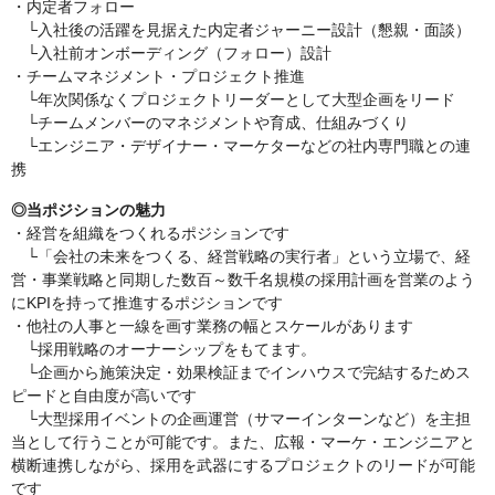
・内定者フォロー
└入社後の活躍を見据えた内定者ジャーニー設計（懇親・面談）
└入社前オンボーディング（フォロー）設計
・チームマネジメント・プロジェクト推進
└年次関係なくプロジェクトリーダーとして大型企画をリード
└チームメンバーのマネジメントや育成、仕組みづくり
└エンジニア・デザイナー・マーケターなどの社内専門職との連
携
◎当ポジションの魅力
・経営を組織をつくれるポジションです
└「会社の未来をつくる、経営戦略の実行者」という立場で、経
営・事業戦略と同期した数百～数千名規模の採用計画を営業のよう
にKPIを持って推進するポジションです
・他社の人事と一線を画す業務の幅とスケールがあります
└採用戦略のオーナーシップをもてます。
└企画から施策決定・効果検証までインハウスで完結するためス
ピードと自由度が高いです
└大型採用イベントの企画運営（サマーインターンなど）を主担
当として行うことが可能です。また、広報・マーケ・エンジニアと
横断連携しながら、採用を武器にするプロジェクトのリードが可能
です