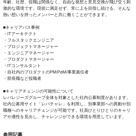
年齢、社歴、役職は関係なく、自由な発想と意見交換が飛び交う刺
激的な環境です。現状に満足せず、常に上を目指し続ける、そんな
熱い想いを持ったメンバーと共に働くことができます。
■キャリアパス事例
・ITアーキテクト
・フルスタックエンジニア
・プロジェクトマネージャー
・エンジニアマネージャー
・プロダクトマネージャー
・ITコンサルタント
・自社内のプロダクトのPM/PdM/事業責任者
・部長職など役職者
■キャリアチェンジの可能性について
レバレジーズグループ全体を対象とした社内公募制度があります。
社内公募用サイト「レバチャレ」を利用し、別事業部への異動や別
職種へのキャリアチェンジが可能です。社員ひとりひとりのキャリ
アや適性を見出し、チャレンジができる環境を用意しています。
参照記事