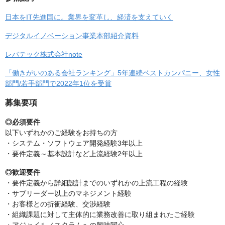
日本をIT先進国に。業界を変革し、経済を支えていく
デジタルイノベーション事業本部紹介資料
レバテック株式会社note
「働きがいのある会社ランキング」5年連続ベストカンパニー、女性
部門/若手部門で2022年1位を受賞
募集要項
◎必須要件
以下いずれかのご経験をお持ちの方
・システム・ソフトウェア開発経験3年以上
・要件定義～基本設計など上流経験2年以上
◎歓迎要件
・要件定義から詳細設計までのいずれかの上流工程の経験
・サブリーダー以上のマネジメント経験
・お客様との折衝経験、交渉経験
・組織課題に対して主体的に業務改善に取り組まれたご経験