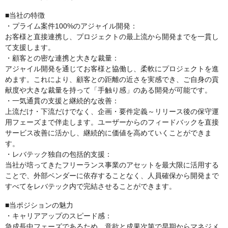
■当社の特徴
・プライム案件100%のアジャイル開発：
お客様と直接連携し、プロジェクトの最上流から開発までを一貫し
て支援します。
・顧客との密な連携と大きな裁量：
アジャイル開発を通じてお客様と協働し、柔軟にプロジェクトを進
めます。これにより、顧客との距離の近さを実感でき、ご自身の貢
献度や大きな裁量を持って「手触り感」のある開発が可能です。
・一気通貫の支援と継続的な改善：
上流だけ・下流だけでなく、企画・要件定義～リリース後の保守運
用フェーズまで伴走します。ユーザーからのフィードバックを直接
サービス改善に活かし、継続的に価値を高めていくことができま
す。
・レバテック独自の包括的支援：
当社が培ってきたフリーランス事業のアセットを最大限に活用する
ことで、外部ベンダーに依存することなく、人員確保から開発まで
すべてをレバテック内で完結させることができます。
■当ポジションの魅力
・キャリアアップのスピード感：
急成長中フェーズであるため、意欲と成果次第で早期からマネジメ