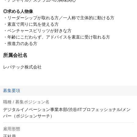
・アジャイル／スクラムへの興味関心
◎求める人物像
・リーダーシップが取れる方／一人称で主体的に動ける方
・素直で周りに気を使える方
・ベンチャースピリッツが好きな方
・年齢にこだわらず、アドバイスを素直に受け取れる方
・推進力のある方
所属会社名
レバテック株式会社
募集要項
職種 / 募集ポジション名
デジタルイノベーション事業本部/渋谷/ITプロフェッショナル/メン
バー（ポジションサーチ）
雇用形態
正社員