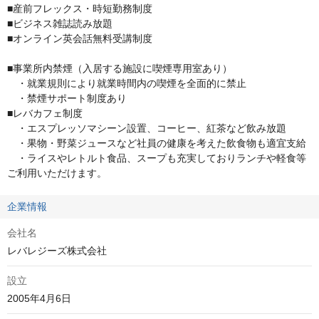
■産前フレックス・時短勤務制度

■ビジネス雑誌読み放題

■オンライン英会話無料受講制度

■事業所内禁煙（入居する施設に喫煙専用室あり）

　・就業規則により就業時間内の喫煙を全面的に禁止

　・禁煙サポート制度あり

■レバカフェ制度

　・エスプレッソマシーン設置、コーヒー、紅茶など飲み放題

　・果物・野菜ジュースなど社員の健康を考えた飲食物も適宜支給

　・ライスやレトルト食品、スープも充実しておりランチや軽食等
ご利用いただけます。
企業情報
会社名
レバレジーズ株式会社
設立
2005年4月6日