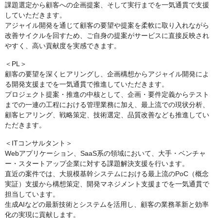
課題選定から顧客への企画提案、そして実行までを一気通貫で支援
していただきます。
アジャイル開発を通じて顧客の要望や提案を柔軟に取り入れながら
改善サイクルを回すため、ご自身の提案がサービスに直接反映され
やすく、高い貢献度を実感できます。
＜PL＞
顧客の要望を深くヒアリングし、企画構想からアジャイル開発によ
る開発支援までを一気通貫で推進していただきます。
プロジェクト提案・推進の中核として、企画・要件定義からテスト
までの一連の工程における管理業務に加え、最上流での現状分析、
顧客ヒアリング、戦略策定、技術選定、品質改善なども推進してい
ただきます。
＜ITコンサルタント＞
Webアプリケーション、SaaS系の領域において、大手・ベンチャ
ー・スタートアップ企業に対する課題解決支援を行います。
直近の案件では、大規模基幹システムにおける最上流のPoC（概念
実証）支援から構想策定、開発マネジメント支援までを一気通貫で
担当しています。
生成AIなどの最新技術とシステムを活用し、顧客の業務革新と効率
化の実現に貢献します。