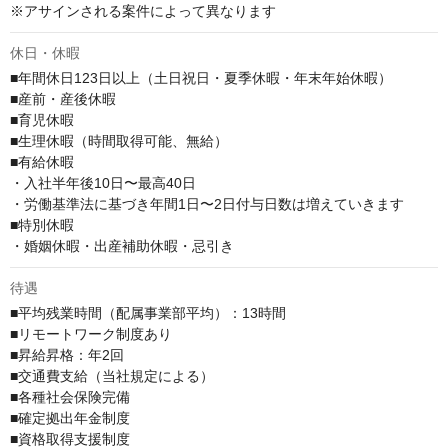
※アサインされる案件によって異なります
休日・休暇
■年間休日123日以上（土日祝日・夏季休暇・年末年始休暇）

■産前・産後休暇

■育児休暇

■生理休暇（時間取得可能、無給）

■有給休暇

・入社半年後10日〜最高40日

・労働基準法に基づき年間1日〜2日付与日数は増えていきます

■特別休暇

・婚姻休暇・出産補助休暇・忌引き
待遇
■平均残業時間（配属事業部平均）：13時間

■リモートワーク制度あり

■昇給昇格：年2回

■交通費支給（当社規定による）

■各種社会保険完備

■確定拠出年金制度

■資格取得支援制度
