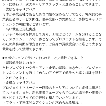
ントに携わり、次のキャリアステップへと進めることができます。
・柔軟なキャリアパス：
母体が事業会社であるため専門性を深めるだけでなく、将来的に事
業責任者やサービス開発、他事業部への異動など、多様なキャリア
チェンジの可能性がございます。
・高い裁量と貢献実感：
アジャイル開発を採用しており、工程ごとにチームを分けることな
く、スクラムチームで一体となってプロジェクトを推進します。そ
のため業務範囲が限定されず、ご自身の貢献度合いに応じて大きな
裁量を持って活躍できます。
■当ポジションで身につけられること／経験できること
・課題解決能力の向上：
自社プロダクトやクライアント企業の課題に向き合い、プロジェク
トマネジメントを通じて自らのアイデアで解決へと導く経験を積む
ことができます。
・多様なキャリアパス：
プロジェクトマネージャー以降のキャリアについても多様に用意し
ております。また、新規事業フェーズならではの組織開発や事業企
画・ビジネスサイドのご経験も積んでいただけます。
・フラットで主体的なアクションが求められる環境 ：