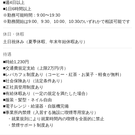
■週4日以上

■1日6時間以上

※勤務可能時間：9:00〜19:30

※勤務開始は9:00、9:30、10:00、10:30のいずれかで相談可能です
休日・休暇
土日祝休み（夏季休暇、年末年始休暇あり）
待遇
■時給1,230円

■交通費規定支給（上限2万円/月）

■レバカフェ制度あり（コーヒー・紅茶・お菓子・軽食が無料）

■社会保険あり（法定条件あり）

■正社員登用制度あり

■有給休暇あり（一定の規定を満たした場合）

■服装・髪型・ネイル自由

■電子レンジ・給湯器・自販機完備

■事業所内禁煙（入居する施設に喫煙専用室あり）

　・就業規則により就業時間内の喫煙を全面的に禁止

　・禁煙サポート制度あり