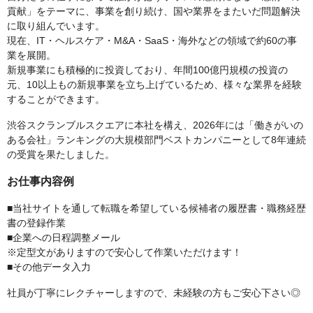
貢献」をテーマに、事業を創り続け、国や業界をまたいだ問題解決
に取り組んでいます。
現在、IT・ヘルスケア・M&A・SaaS・海外などの領域で約60の事
業を展開。
新規事業にも積極的に投資しており、年間100億円規模の投資の
元、10以上もの新規事業を立ち上げているため、様々な業界を経験
することができます。
渋谷スクランブルスクエアに本社を構え、2026年には「働きがいの
ある会社」ランキングの大規模部門ベストカンパニーとして8年連続
の受賞を果たしました。
お仕事内容例
■当社サイトを通して転職を希望している候補者の履歴書・職務経歴
書の登録作業
■企業への日程調整メール
※定型文がありますので安心して作業いただけます！
■その他データ入力
社員が丁寧にレクチャーしますので、未経験の方もご安心下さい◎