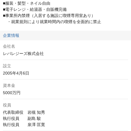
■服装・髪型・ネイル自由

■電子レンジ・給湯器・自販機完備

■事業所内禁煙（入居する施設に喫煙専用室あり）

　・就業規則により就業時間内の喫煙を全面的に禁止
企業情報
会社名
レバレジーズ株式会社
設立
2005年4月6日
資本金
5000万円
役員
代表取締役　岩槻 知秀

執行役員　　副島 駿

執行役員　　泉澤 匡寛