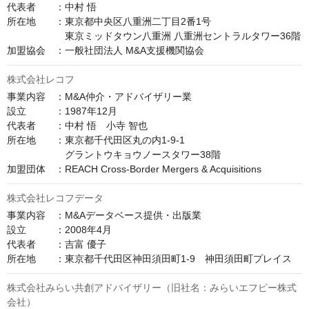
代表者　　：中村 悟

所在地　　：東京都中央区八重洲二丁目2番1号

　　　　　　東京ミッドタウン八重洲 八重洲セントラルタワー36階

加盟協会　：一般社団法人 M&A支援機関協会
株式会社レコフ
事業内容　：M&A仲介・アドバイザリー業

設立　　　：1987年12月

代表者　　：中村 悟　小寺 智也

所在地　　：東京都千代田区丸の内1-9-1

　　　　　　グラントウキョウノースタワー38階

加盟団体　：REACH Cross-Border Mergers & Acquisitions
株式会社レコフデータ
事業内容　：M&Aデータベース提供・出版業

設立　　　：2008年4月

代表者　　：吉富 優子

株式会社みらい共創アドバイザリー（旧社名：みらいエフピー株式
会社）