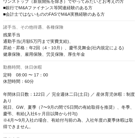
ワンストップ（新規開拓を除き）でやってみたいとお考えの方

■銀行でM&Aファイナンス等関連経験のある方

■会計士ではないもののFASでM&A実務経験のある方
諸手当、その他待遇、各種保険
残業手当

通勤手当(月額5万円まで実費支給)、

昇給・昇格：年2回（4・10月）、慶弔見舞金(社内規定による)

健康保険、雇用保険、労災保険、厚生年金
勤務時間、休日休暇
定時　08:00 〜 17：00

休憩時間：60分

年間休日日数：122日 ／ 完全週休二日(土日) ／ 産休育児休暇：制度
あり

祝日、GW、夏季（7〜9月の間で5日間の有給取得を推奨）、冬季、
慶弔、有給(入社6ヶ月目以降から付与)

※4月〜9月入社の場合、有給付与前の為、入社年度の夏季休暇は取
得できません。