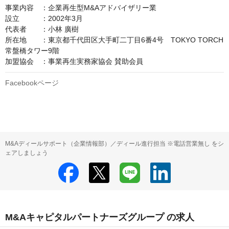
事業内容　：企業再生型M&Aアドバイザリー業

設立　　　：2002年3月

代表者　　：小林 廣樹

所在地　　：東京都千代田区大手町二丁目6番4号　TOKYO TORCH 
常盤橋タワー9階

加盟協会　：事業再生実務家協会 賛助会員
Facebookページ
M&Aディールサポート（企業情報部）／ディール進行担当 ※電話営業無し をシ
ェアしましょう
M&Aキャピタルパートナーズグループ の求人