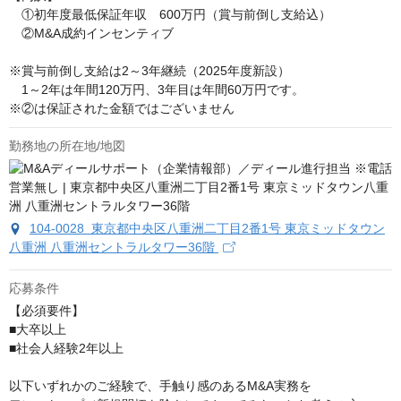
　①初年度最低保証年収　600万円（賞与前倒し支給込）

　②M&A成約インセンティブ

※賞与前倒し支給は2～3年継続（2025年度新設）

　1～2年は年間120万円、3年目は年間60万円です。　

※②は保証された金額ではございません
勤務地の所在地/地図
104-0028 東京都中央区八重洲二丁目2番1号 東京ミッドタウン
八重洲 八重洲セントラルタワー36階
応募条件
【必須要件】

■大卒以上

■社会人経験2年以上

以下いずれかのご経験で、手触り感のあるM&A実務を
