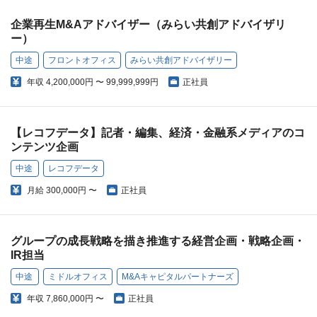
企業再生M&Aアドバイザー（みらい共創アドバイザリ
ー）
中途
フロントオフィス
みらい共創アドバイザリー
年収
4,200,000円 〜 99,999,999円
正社員
【レコフデータ】記者・編集、経済・金融系メディアのコ
ンテンツ企画
中途
レコフデータ
月給
300,000円 〜
正社員
グループの成長戦略を描き推進する経営企画・戦略企画・
IR担当
中途
ミドルオフィス
M&Aキャピタルパートナーズ
年収
7,860,000円 〜
正社員