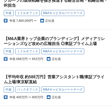
グループの成長戦略を描き推進する経営企画・戦略企画・
IR担当
中途
ミドルオフィス
M&Aキャピタルパートナーズ
年収
7,860,000円 〜
正社員
【M&A業界トップ企業のブランディング】メディアリレ
ーションズなど攻めの広報担当 ◎東証プライム上場
中途
ミドルオフィス
M&Aキャピタルパートナーズ
年収
688万円 〜 853万円
正社員
【平均年収 約588万円】営業アシスタント職/東証プライ
ム上場/東京駅直結
中途
バックオフィス
M&Aキャピタルパートナーズ
年収
400万円 〜 600万円
正社員