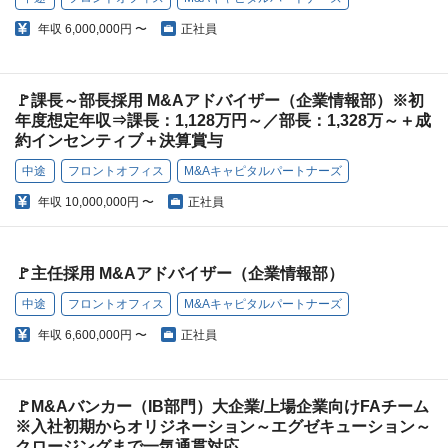
年収
6,000,000円 〜
正社員
🚩課長～部長採用 M&Aアドバイザー（企業情報部）※初
年度想定年収⇒課長：1,128万円～／部長：1,328万～＋成
約インセンティブ＋決算賞与
中途
フロントオフィス
M&Aキャピタルパートナーズ
年収
10,000,000円 〜
正社員
🚩主任採用 M&Aアドバイザー（企業情報部）
中途
フロントオフィス
M&Aキャピタルパートナーズ
年収
6,600,000円 〜
正社員
🚩M&Aバンカー（IB部門）大企業/上場企業向けFAチーム
※入社初期からオリジネーション～エグゼキューション～
クロージングまで一気通貫対応