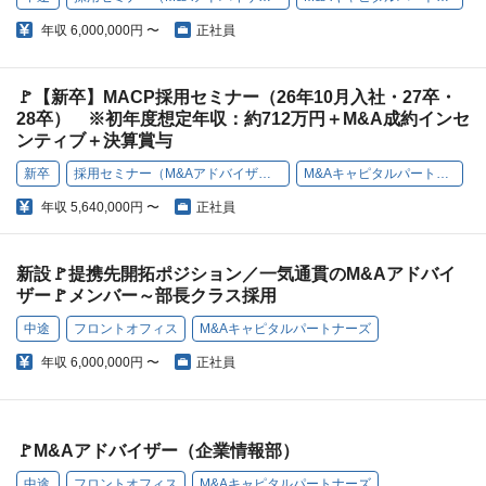
年収
6,000,000円 〜
正社員
🚩【新卒】MACP採用セミナー（26年10月入社・27卒・
28卒） ※初年度想定年収：約712万円＋M&A成約インセ
ンティブ＋決算賞与
新卒
採用セミナー（M&Aアドバイザー対象）
M&Aキャピタルパートナーズ
年収
5,640,000円 〜
正社員
新設🚩提携先開拓ポジション／一気通貫のM&Aアドバイ
ザー🚩メンバー～部長クラス採用
中途
フロントオフィス
M&Aキャピタルパートナーズ
年収
6,000,000円 〜
正社員
🚩M&Aアドバイザー（企業情報部）
中途
フロントオフィス
M&Aキャピタルパートナーズ