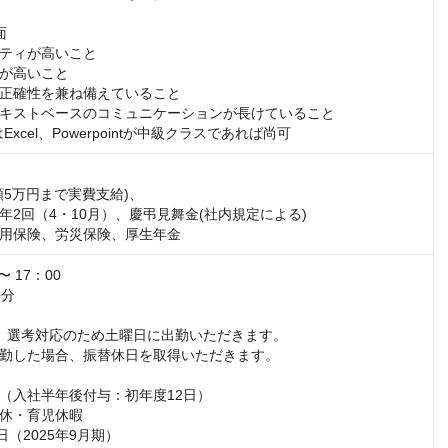


ティが高いこと

が高いこと

正確性を兼ね備えていること

キストベースのコミュニケーションが長けていること

Excel、Powerpointが中級クラスであれば尚可
5万円まで実費支給)、

年2回（4・10月）、慶弔見舞金(社内規定による)

用保険、労災保険、厚生年金
〜 17：00

分

、選考対応のため土曜日に出勤いただきます。

勤した場合、振替休日を取得いただきます。

（入社半年後付与：初年度12日）

休・育児休暇

日（2025年9月期）