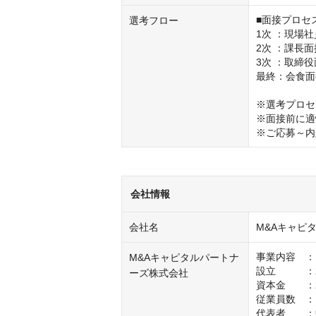
■面接プロセス
選考フロー
1次 ：現場社
2次 ：課長面
3次 ：取締役
最終：会食面
※選考プロセ
※面接前に適
※ご応募～内
会社情報
会社名
M&Aキャピ
事業内容　：M
M&Aキャピタルパートナ
設立　　　：2
ーズ株式会社
資本金　　：2
従業員数　：（
代表者　　：中