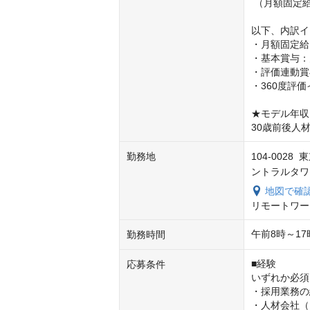
 （月額固定給×12ヶ月）＋固定賞与＋評価連動賞与＋360度評価インセンティブ

以下、内訳イ
・月額固定給：
・基本賞与：
・評価連動賞与
・360度評
★モデル年収

30歳前後人
勤務地
104-002
ントラルタワ
地図で確
リモートワー
午前8時～17
勤務時間
■経験

応募条件
いずれか必須

・採用業務の
・人材会社（