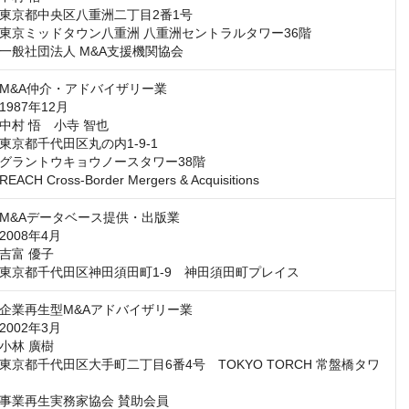
東京都中央区八重洲二丁目2番1号

東京ミッドタウン八重洲 八重洲セントラルタワー36階

一般社団法人 M&A支援機関協会
M&A仲介・アドバイザリー業

987年12月

村 悟　小寺 智也

京都千代田区丸の内1-9-1

グラントウキョウノースタワー38階

H Cross-Border Mergers & Acquisitions
M&Aデータベース提供・出版業

008年4月

富 優子

企業再生型M&Aアドバイザリー業

002年3月

林 廣樹

東京都千代田区大手町二丁目6番4号　TOKYO TORCH 常盤橋タワ
事業再生実務家協会 賛助会員