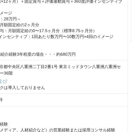
メージ

28万円～

月額固定給の2ヶ月分

：月額固定給の0〜17.5ヶ月分（標準8.75ヶ月分）

価インセンティブ：1回あたり数万円〜10数万円×4回のイメージ

材紹介経験3年程度の場合・・・約680万円
8 東京都中央区八重洲二丁目2番1号 東京ミッドタウン八重洲八重洲セ
ー36階
認
クは導入しておりません
時
経験

メディア、人材紹介など）の営業経験または採用コンサル経験
