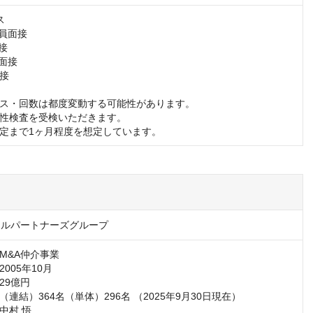


員面接

接

面接

接

ス・回数は都度変動する可能性があります。

性検査を受検いただきます。

定まで1ヶ月程度を想定しています。
タルパートナーズグループ
&A仲介事業

005年10月

9億円

連結）364名（単体）296名 （2025年9月30日現在）

村 悟
