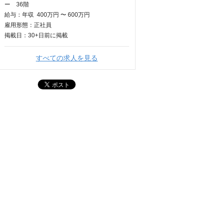
ー 36階
給与：
年収
400万円 〜 600万円
雇用形態：正社員
掲載日：
30+日
前に掲載
すべての求人を見る