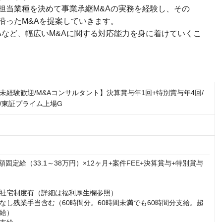
担当業種を決めて事業承継M&Aの実務を経験し、その
沿ったM&Aを提案していきます。
Aなど、幅広いM&Aに関する対応能力を身に着けていくこ
未経験歓迎/M&Aコンサルタント】決算賞与年1回+特別賞与年4回/
/東証プライム上場G
月額固定給（33.1～38万円）×12ヶ月+案件FEE+決算賞与+特別賞与
社宅制度有（詳細は福利厚生欄参照）

なし残業手当含む（60時間分。60時間未満でも60時間分支給。超
給）
