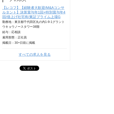
【レコフ】【経験者大歓迎/M&Aコンサ
ルタント】決算賞与年1回+特別賞与年4
回/借上げ社宅有/東証プライム上場G
勤務地：東京都千代田区丸の内1-9-1グラント
ウキョウノースタワー38階
給与：
応相談
雇用形態：正社員
掲載日：
30+日
前に掲載
すべての求人を見る