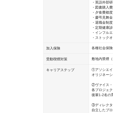
・英語外部研
・図書購入費
・夕食費都度
・慶弔見舞金
・退職金制度

・定期健康診
・インフルエ
・ストックオ
各種社会保険
加入保険
敷地内禁煙（
受動喫煙対策
①アソシエイ
キャリアステップ
オリジネーシ
②ヴァイス・
各プロジェク
後輩1-2名の
③ディレクタ
自立したプロ