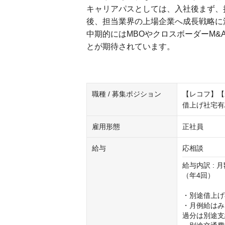
キャリアパスとしては、入社後まず、
後、担当業界の上場企業へ成長戦略に
中期的にはMBOやクロスボーダーM&
とが期待されています。
職種 / 募集ポジション
【レコフ】【
借上げ社宅有
雇用形態
正社員
給与
応相談
給与内訳 : 
（年4回）

・別途借上げ
・月例給はみ
過分は別途支