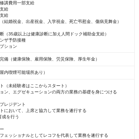
修講費用一部支給

支給

支給

（結婚祝金、出産祝金、入学祝金、死亡弔慰金、傷病見舞金）

断（35歳以上は健康診断に加え人間ドック補助金支給）

ンザ予防接種

プション
完備（健康保険、雇用保険、労災保険、厚生年金）
屋内喫煙可能場所あり）
ト（未経験者はここからスタート）

ョン、エグゼキューションの両方の業務の基礎を身につける

プレジデント

トにおいて、上席と協力して業務を遂行する

育成を行う

ー

フェッショナルとしてレコフを代表して業務を遂行する
