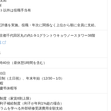
支給



ト以外は役職手当有

0度評価を実施。役職・年次に関係なく上位から順に全員に支給。
8 東京都千代田区丸の内1-9-1グラントウキョウノースタワー38階
認
結
7時40分（昼休憩1時間を含む）
0日

制（土日祝）、年末年始（12/30～1/3）

暇

慶弔休暇等
制度（家賃8割上限）

利子補給制度（利子が年利1%超の場合）

グラムを学べる外部研修受講費用全額支給
