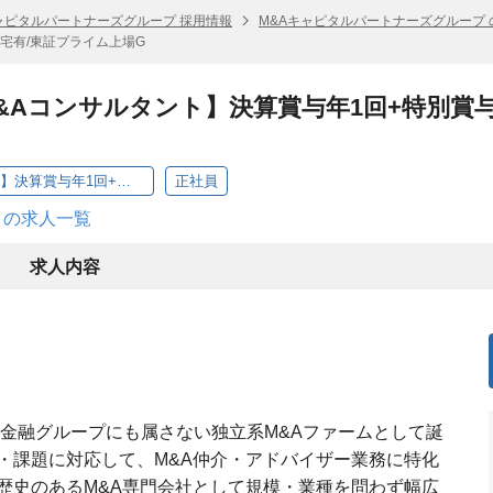
ャピタルパートナーズグループ 採用情報
M&Aキャピタルパートナーズグループ 
宅有/東証プライム上場G
&Aコンサルタント】決算賞与年1回+特別賞与
【レコフ】【未経験歓迎/M&Aコンサルタント】決算賞与年1回+特別賞与年4回/借上げ社宅有/東証プライム上場G
正社員
 の求人一覧
求人内容
・金融グループにも属さない独立系M&Aファームとして誕
・課題に対応して、M&A仲介・アドバイザー業務に特化
歴史のあるM&A専門会社として規模・業種を問わず幅広