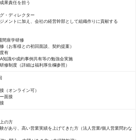
成果責任を担う

グ・ディレクター

ジメントに加え、会社の経営幹部として組織作りに貢献する

週間座学研修

修（お客様との初回面談、契約提案）

度有

&A知識や成約事例共有等の勉強会実施

研修制度（詳細は福利厚生欄参照）


接（オンライン可）

ー面接

接
上の方

験があり、高い営業実績を上げてきた方（法人営業/個人営業問わな