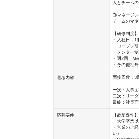
人とチームの
③マネージン
チームのマネ
【研修制度】

・入社日～1
・ロープレ研
・メンター制
・週2回、M
・その他社外
面接回数：3回
選考内容
一次：人事面
二次：リーダ
最終：社長面
【必須要件】

応募要件
・大学卒業以
・営業のご経
い）
