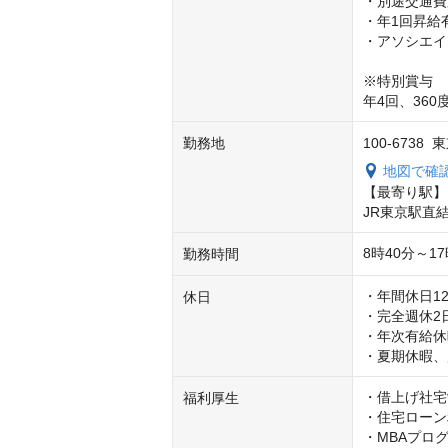
・別途交通費
・年1回昇給有
・アソシエイ
※特別賞与

年4回、36
勤務地
100-673
地図で確
【最寄り駅】

JR東京駅直
8時40分～1
勤務時間
・年間休日12
休日
・完全週休2日
・年次有給休
・夏期休暇、
・借上げ社宅
福利厚生
・住宅ローン
・MBAプロ