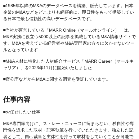
■1985年以降のM&Aのデータベースを構築、販売しています。日本
企業のM&Aなどをどこよりも網羅的に、即日性をもって構築してい
る日本で最も信頼性の高いデータベースです。
■当社が運営している「MARR Online（マールオンライン）」は、
M&A実務に役立つ5000以上の記事を掲載しているM&A情報サイトで
す。M&Aを考えている経営者やM&A専門家の方々に欠かせないツー
ルとなっています
■M&A人材に特化した人材紹介サービス「MARR Career（マールキ
ャリア）」を2023年11月に開始いたしました
■官公庁などからM&Aに関する調査を受託しています。
仕事内容
■お任せしたい仕事
M&A専門家向けに、ストレートニュースに留まらない、独自性や専
門性を追求した取材・記事執筆を行っていただきます。独立した記
者として、自己裁量と主体性を持って取材をしていくことが可能で