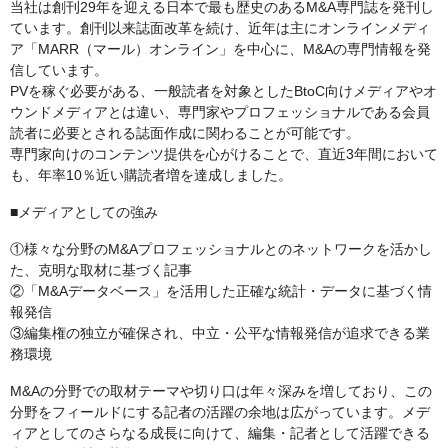
当社は創刊29年を迎える日本で最も歴史のあるM&A専門誌を発刊し
ています。創刊以来誌面改革を続け、近年は主にオンラインメディ
ア「MARR（マール）オンライン」を中心に、M&Aの専門情報を発
信しています。
PVを稼ぐ必要がある、一般読者を対象としたBtoC向けメディアやオ
ウンドメディアとは違い、専門家やプロフェッショナルである会員
読者に必要とされる誌面作成に関わることが可能です。
専門家向けのコンテンツ提供を心がけることで、直近3年間において
も、年率10％近い購読者増を達成しました。
■メディアとしての強み
①様々な分野のM&Aプロフェッショナルとのネットワークを活かし
た、克明な取材に基づく記事
②「M&Aデータベース」を活用した正確な統計・データに基づく情
報発信
③編集権の独立が確保され、中立・公平な情報発信が追求できる業
務環境
M&Aの分野での取材テーマや切り口は年々深みを増しており、この
分野をフィールドにする記者の活躍の余地は広がっています。メデ
ィアとしてのさらなる成長に向けて、編集・記者として活躍できる