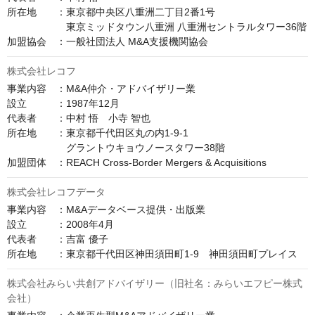
所在地　　：東京都中央区八重洲二丁目2番1号

　　　　　　東京ミッドタウン八重洲 八重洲セントラルタワー36階

加盟協会　：一般社団法人 M&A支援機関協会
株式会社レコフ
事業内容　：M&A仲介・アドバイザリー業

設立　　　：1987年12月

代表者　　：中村 悟　小寺 智也

所在地　　：東京都千代田区丸の内1-9-1

　　　　　　グラントウキョウノースタワー38階

加盟団体　：REACH Cross-Border Mergers & Acquisitions
株式会社レコフデータ
事業内容　：M&Aデータベース提供・出版業

設立　　　：2008年4月

代表者　　：吉富 優子

株式会社みらい共創アドバイザリー（旧社名：みらいエフピー株式
会社）