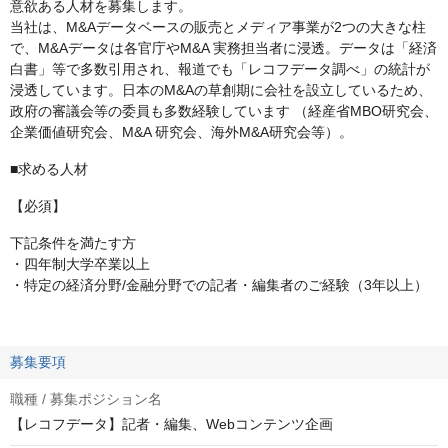
意欲ある人材を募集します。
当社は、M&Aデータベースの販売とメディア事業が2つの大きな柱
で、M&Aデータは各官庁やM&A 実務担当者に浸透。データは「経済
白書」等で多数引用され、報道でも「レコフデータ調べ」の統計が
浸透しています。日本のM&Aの草創期に会社を設立しているため、
政府の審議会等の委員も多数経験しています （経産省MBO研究会、
企業価値研究会、M&A 研究会、海外M&A研究会等）。
■求める人材
【必須】
下記条件を満たす方
・四年制大学卒業以上
・特定の経済分野/金融分野での記者・編集者のご経験（3年以上）
募集要項
職種 / 募集ポジション名
【レコフデータ】記者・編集、Webコンテンツ企画