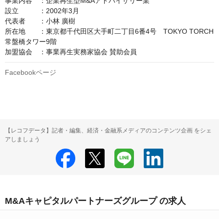
事業内容　：企業再生型M&Aアドバイザリー業

設立　　　：2002年3月

代表者　　：小林 廣樹

所在地　　：東京都千代田区大手町二丁目6番4号　TOKYO TORCH 
常盤橋タワー9階

加盟協会　：事業再生実務家協会 賛助会員
Facebookページ
【レコフデータ】記者・編集、経済・金融系メディアのコンテンツ企画 をシェ
アしましょう
M&Aキャピタルパートナーズグループ の求人