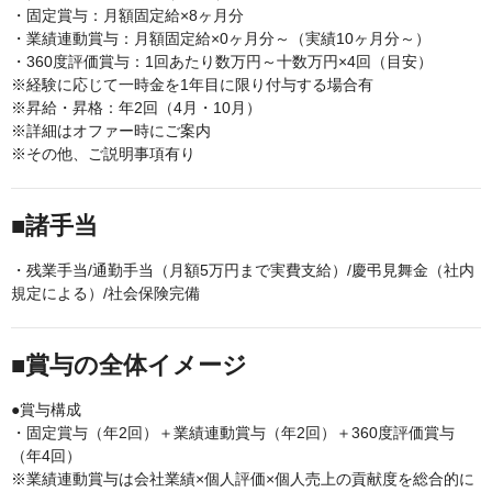
・固定賞与：月額固定給×8ヶ月分
・業績連動賞与：月額固定給×0ヶ月分～（実績10ヶ月分～）
・360度評価賞与：1回あたり数万円～十数万円×4回（目安）
※経験に応じて一時金を1年目に限り付与する場合有
※昇給・昇格：年2回（4月・10月）
※詳細はオファー時にご案内
※その他、ご説明事項有り
■諸手当
・残業手当/通勤手当（月額5万円まで実費支給）/慶弔見舞金（社内
規定による）/社会保険完備
■賞与の全体イメージ
●賞与構成
・固定賞与（年2回）＋業績連動賞与（年2回）＋360度評価賞与
（年4回）
※業績連動賞与は会社業績×個人評価×個人売上の貢献度を総合的に