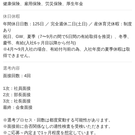
健康保険、雇用保険、労災保険、厚生年金
休日休暇
年間休日日数：125日 ／ 完全週休二日(土日) ／ 産休育児休暇：制度
あり

祝日、GW、夏季（7〜9月の間で5日間の有給取得を推奨）、冬季、
慶弔、有給(入社6ヶ月目以降から付与)

※4月〜9月入社の場合、有給付与前の為、入社年度の夏季休暇は取
得できません。
選考内容
面接回数：4回

1次：社員面接

2次：部長面接

3次：社長面接

最終：会食面接

※選考プロセス・回数は都度変動する可能性があります。

※面接前に合否関係なしの適性検査を受検いただきます。

※ご応募～内定まで1ヶ月程度を想定しています。