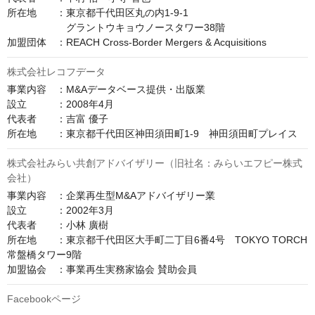
所在地　　：東京都千代田区丸の内1-9-1

　　　　　　グラントウキョウノースタワー38階

加盟団体　：REACH Cross-Border Mergers & Acquisitions
株式会社レコフデータ
事業内容　：M&Aデータベース提供・出版業

設立　　　：2008年4月

代表者　　：吉富 優子

株式会社みらい共創アドバイザリー（旧社名：みらいエフピー株式
会社）
事業内容　：企業再生型M&Aアドバイザリー業

設立　　　：2002年3月

代表者　　：小林 廣樹

所在地　　：東京都千代田区大手町二丁目6番4号　TOKYO TORCH 
常盤橋タワー9階

加盟協会　：事業再生実務家協会 賛助会員
Facebookページ