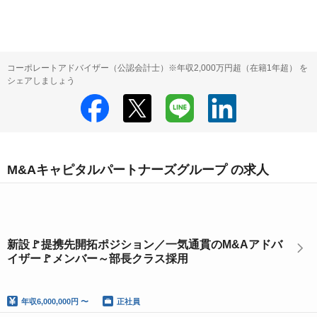
コーポレートアドバイザー（公認会計士）※年収2,000万円超（在籍1年超） を
シェアしましょう
M&Aキャピタルパートナーズグループ の求人
新設🚩提携先開拓ポジション／一気通貫のM&Aアドバ
イザー🚩メンバー～部長クラス採用
年収
6,000,000円 〜
正社員