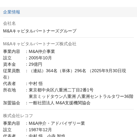
企業情報
会社名
M&Aキャピタルパートナーズグループ
M&Aキャピタルパートナーズ株式会社
事業内容　：M&A仲介事業

設立　　　：2005年10月

資本金　　：29億円

従業員数　：（連結）364名（単体）296名 （2025年9月30日現
在）

代表者　　：中村 悟

所在地　　：東京都中央区八重洲二丁目2番1号

　　　　　　東京ミッドタウン八重洲 八重洲セントラルタワー36階

加盟協会　：一般社団法人 M&A支援機関協会
株式会社レコフ
事業内容　：M&A仲介・アドバイザリー業

設立　　　：1987年12月

代表者　　：中村 悟　小寺 智也
