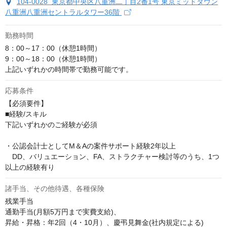
104-0028 東京都中央区八重洲二丁目2番1号 東京ミッドタウン
八重洲八重洲セントラルタワー36階
勤務時間
8：00～17：00（休憩1時間）

9：00～18：00（休憩1時間）

上記いずれかの時間帯で勤務可能です。
応募条件
【必須要件】

■経験/スキル

下記いずれかのご経験が必須

・公認会計士としてM＆Aの案件サポート経験2年以上

　DD、バリュエーション、FA、ストラクチャー検討等のうち、1つ
以上の経験有り
諸手当、その他待遇、各種保険
残業手当

通勤手当(月額5万円まで実費支給)、

昇給・昇格：年2回（4・10月）、慶弔見舞金(社内規定による)
