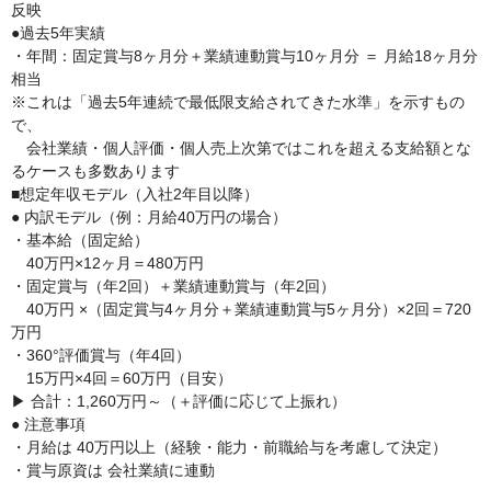
反映
●過去5年実績
・年間：固定賞与8ヶ月分＋業績連動賞与10ヶ月分 ＝ 月給18ヶ月分
相当
※これは「過去5年連続で最低限支給されてきた水準」を示すもの
で、
会社業績・個人評価・個人売上次第ではこれを超える支給額とな
るケースも多数あります
■想定年収モデル（入社2年目以降）
● 内訳モデル（例：月給40万円の場合）
・基本給（固定給）
40万円×12ヶ月＝480万円
・固定賞与（年2回）＋業績連動賞与（年2回）
40万円 ×（固定賞与4ヶ月分＋業績連動賞与5ヶ月分）×2回＝720
万円
・360°評価賞与（年4回）
15万円×4回＝60万円（目安）
▶ 合計：1,260万円～（＋評価に応じて上振れ）
● 注意事項
・月給は 40万円以上（経験・能力・前職給与を考慮して決定）
・賞与原資は 会社業績に連動