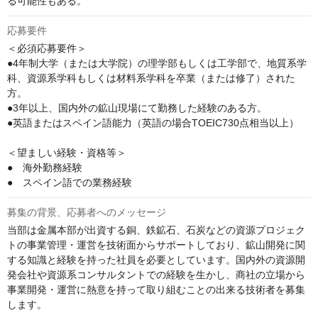
る可能性もある。
応募要件
＜必須応募要件＞

●4年制大学（または大学院）の理学部もしくは工学部で、地質系学
科、資源系学科もしくは材料系学科を卒業（または修了）された
方。

●3年以上、国内外の鉱山現場にて勤務した経験のある方。

●英語またはスペイン語能力（英語の場合TOEIC730点相当以上）

＜望ましい経験・資格等＞

●　海外勤務経験

●　スペイン語での業務経験
募集の背景、応募者へのメッセージ
当部は金属本部が出資する銅、鉄鉱石、石炭などの資源プロジェク
トの事業管理・運営を技術面からサポートしており、鉱山開発に関
する知識と経験を持った社員を必要としています。国内外の資源開
発会社や資源系コンサルタントでの経験を生かし、商社の立場から
事業開発・運営に熱意を持って取り組むことの出来る技術者を募集
します。