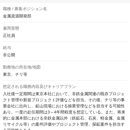
職種 / 募集ポジション名
金属資源開発部
雇用形態
正社員
給与
非公開
勤務地の所在地/地図
東京、チリ等
想定される職務内容及びキャリアプラン
入社後一定期間は東京本社において、非鉄金属関連の既存プロジェ
クト管理や新規プロジェクト評価などを担当。その後、チリ等の事
業会社に出向し、鉱山現場における操業管理などを担当する可能性
あり。一度の赴任期間は3～4年間程度を想定している。また、将来
的に金属本部における非鉄金属以外（鉄鉱石、石炭、軽金属、金属
リサイクル等）の案件評価やプロジェクト管理、探鉱案件を担当す