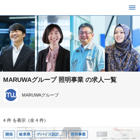
MARUWAグループ 照明事業 の求人一覧
MARUWAグループ
4 件 を表示（全 4 件）
開発
岐阜県
デバイス設計開発
照明事業