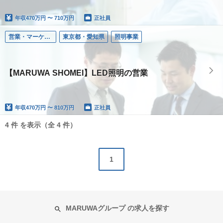
年収
470万円 〜 710万円
正社員
営業・マーケティング
東京都・愛知県
照明事業
【MARUWA SHOMEI】LED照明の営業
年収
470万円 〜 810万円
正社員
4 件 を表示（全 4 件）
1
MARUWAグループ の求人を探す