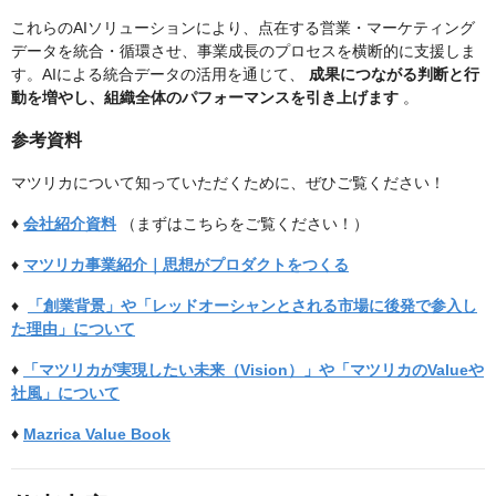
これらのAIソリューションにより、点在する営業・マーケティング
データを統合・循環させ、事業成長のプロセスを横断的に支援しま
す。AIによる統合データの活用を通じて、
成果につながる判断と行
動を増やし、組織全体のパフォーマンスを引き上げます
。
参考資料
マツリカについて知っていただくために、ぜひご覧ください！
♦︎
会社紹介資料
（まずはこちらをご覧ください！）
♦︎
マツリカ事業紹介｜思想がプロダクトをつくる
♦︎
「創業背景」や「レッドオーシャンとされる市場に後発で参入し
た理由」について
♦︎
「マツリカが実現したい未来（Vision）」や「マツリカのValueや
社風」について
♦︎
Mazrica Value Book