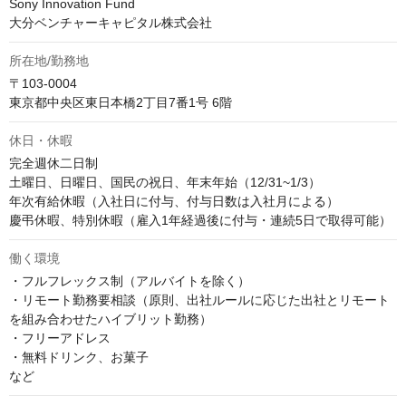
Sony Innovation Fund

大分ベンチャーキャピタル株式会社
所在地/勤務地
〒103-0004

東京都中央区東日本橋2丁目7番1号 6階
休日・休暇
完全週休二日制

土曜日、日曜日、国民の祝日、年末年始（12/31~1/3）

年次有給休暇（入社日に付与、付与日数は入社月による）

慶弔休暇、特別休暇（雇入1年経過後に付与・連続5日で取得可能）
働く環境
・フルフレックス制（アルバイトを除く）

・リモート勤務要相談（原則、出社ルールに応じた出社とリモート
を組み合わせたハイブリット勤務）

・フリーアドレス

・無料ドリンク、お菓子

など