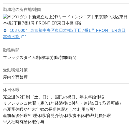
勤務地の所在地/地図
103-0004 東京都中央区東日本橋2丁目7番1号 FRONTIER東日
本橋 6階
勤務時間
フレックスタイム制/標準労働時間8時間
受動喫煙対策
屋内全面禁煙
休日休暇
完全週休2日制（土、日）、国民の祝日、年末年始休暇

リフレッシュ休暇（雇入1年経過後に付与・連続5日で取得可能）

※夏季休暇や年末年始の長期休暇として利用も可/

産前産後休暇/生理休暇/育児介護休暇/慶弔休暇/裁判員休暇 

※入社時有給休暇付与