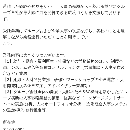
蓄積した経験や知見を活かし、人事の領域から三菱地所並びにグル
ープ各社が最大限の力を発揮できる環境づくりを支援しておりま
す。

受託業務はグループおよび企業⼈事の視点を持ち、各社のことを理
解しながら業務遂⾏いただくことを期待してい

ます。

業務内容は⼤きく３つございます。

【1】給与・勤怠・福利厚⽣・社保などの労務業務のほか、制度企
画、システム導⼊等各種コンサルティング（労務相談・⼈事制度改
定など）業務

【2】組織・⼈財開発業務（研修やワークショップの企画運営・ ⼈
財開発制度の企画⽴案、アドバイザリー業務等）

【3】グループ会社全体の発展・貢献のためSSC機能を活かしたグル
ープ横断の⼈事戦略業務の策定・提案など（エンゲージメントサー
ベイの実施/分析、⼈財ポートフォリオ分析 ・次期統合⼈事システム
の選定/導⼊/移⾏推進等）
所在地
〒100-0004
