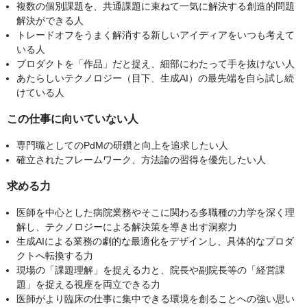
複数の個別課題を、共通課題に束ねて一気に解決する創造的問題
解決ができる人
トレードオフをうまく解消する新しいアイディアをいつも考えて
いる人
プロダクトを「作品」だと捉え、細部にわたって手を抜けない人
あたらしいテクノロジー（目下、生成AI）の最先端を自ら試し続
けている人
この仕事に向いていない人
専門職としてのPdMの研鑽と向上を追求したい人
確立されたフレームワーク、方法論の習得を優先したい人
求める力
医師を中心とした病院業務やそこに関わる多職種の力学を深く理
解し、テクノロジーによる解決策を導き出す洞察力
生成AIによる業務の劇的な最適化をデザインし、具体的なプロダ
クトへ転換する力
現場の「課題理解」を捉える力と、院長や副院長等の「経営課
題」を捉える視座を両立できる力
医師がより臨床の仕事に集中できる環境を創ることへの強い思い