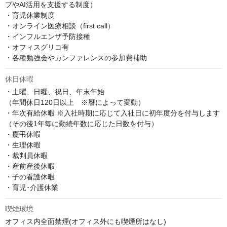
プやAI活用を支援する制度）

・育児休業制度

・オンライン医療相談（first call）

・インフルエンザ予防接種

・オフィスグリコ有

・各種勉強会やカンファレンスの参加費補助
休日休暇
・土曜、日曜、祝日、年末年始

（年間休日120日以上　※暦によって変動）

・年次有給休暇 ※入社時期に応じて入社日に初年度分を付与します

（その後1年毎に勤続年数に応じた日数を付与）

・慶弔休暇

・生理休暇

・裁判員休暇

・産前産後休暇

・子の看護休暇

・育児･介護休業
喫煙環境
オフィス内全面禁煙(オフィス外にも喫煙所はなし)