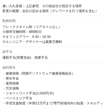
雇い入れ直後：上記参照　その他会社が指定する場所

変更の範囲：会社の定める場所（テレワークを行う場所を含む）
勤務時間
フレックスタイム制（コアタイムなし）

※標準労働時間：8時間/日

※オフィスアワー　9:30～18:30

※エンジニア・デザイナーは裁量労働制
諸手当
通勤手当(実費支給)、残業手当
福利厚生
・健康保険（関東ITソフトウェア健康保険組合）

・厚生年金

・雇用保険

・労災保険

・リモートワーク手当(2,000円/月)

・ベースエリア手当

・学習支援制度（年間12万円まで/専門領域内外の知識・スキルアッ