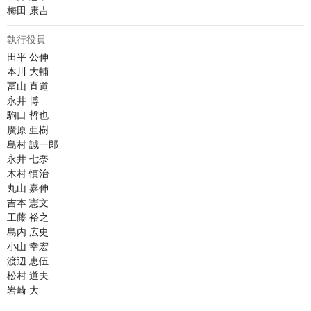
梅田 康吉
執行役員
田平 公伸

本川 大輔

冨山 直道

永井 博	

駒口 哲也

廣原 亜樹

島村 誠一郎

永井 七奈

木村 慎治

丸山 嘉伸

吉本 憲文

工藤 裕之

島内 広史

小山 幸宏

渡辺 恵伍

松村 道夫

岩崎 大