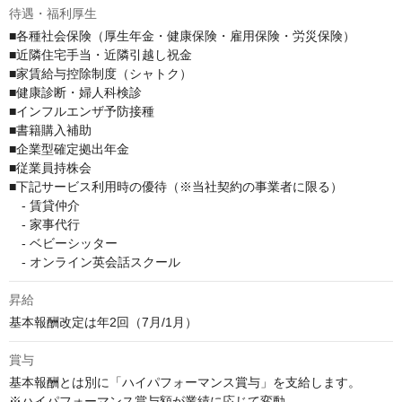
待遇・福利厚生
■各種社会保険（厚生年金・健康保険・雇用保険・労災保険）

■近隣住宅手当・近隣引越し祝金

■家賃給与控除制度（シャトク）

■健康診断・婦人科検診

■インフルエンザ予防接種

■書籍購入補助

■企業型確定拠出年金

■従業員持株会

■下記サービス利用時の優待（※当社契約の事業者に限る）

　- 賃貸仲介

　- 家事代行

　- ベビーシッター

　- オンライン英会話スクール
昇給
基本報酬改定は年2回（7月/1月）
賞与
基本報酬とは別に「ハイパフォーマンス賞与」を支給します。

※ハイパフォーマンス賞与額が業績に応じて変動