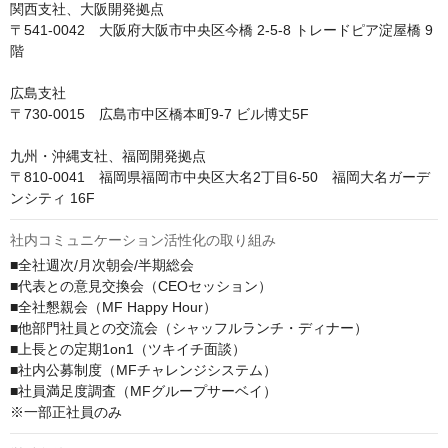
関西支社、大阪開発拠点

〒541-0042　大阪府大阪市中央区今橋 2-5-8 トレードピア淀屋橋 9
階

広島支社

〒730-0015　広島市中区橋本町9-7 ビル博丈5F

九州・沖縄支社、福岡開発拠点

〒810-0041　福岡県福岡市中央区大名2丁目6-50　福岡大名ガーデ
ンシティ 16F
社内コミュニケーション活性化の取り組み
■全社週次/月次朝会/半期総会

■代表との意見交換会（CEOセッション）

■全社懇親会（MF Happy Hour）

■他部門社員との交流会（シャッフルランチ・ディナー）

■上長との定期1on1（ツキイチ面談）

■社内公募制度（MFチャレンジシステム）

■社員満足度調査（MFグループサーベイ）

※一部正社員のみ