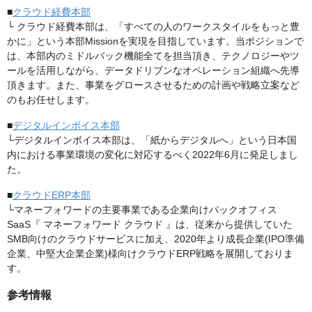
■
クラウド経費本部
└ クラウド経費本部は、「すべての人のワークスタイルをもっと豊
かに」という本部Missionを実現を目指しています。当ポジションで
は、本部内のミドルバック機能全てを担当頂き、テクノロジーやツ
ールを活用しながら、データドリブンなオペレーション組織へ先導
頂きます。また、事業をグロースさせるための計画や戦略立案など
のもお任せします。
■
デジタルインボイス本部
└デジタルインボイス本部は、「紙からデジタルへ」という日本国
内における事業環境の変化に対応するべく2022年6月に発足しまし
た。
■
クラウドERP本部
└マネーフォワードの主要事業である企業向けバックオフィス
SaaS『 マネーフォワード クラウド 』は、従来から提供していた
SMB向けのクラウドサービスに加え、2020年より成長企業(IPO準備
企業、中堅大企業企業)様向けクラウドERP戦略を展開しておりま
す。
参考情報