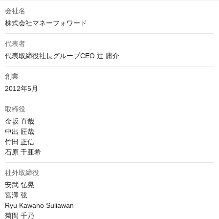
会社名
株式会社マネーフォワード
代表者
代表取締役社長グループCEO 辻 庸介
創業
2012年5月
取締役
金坂 直哉

中出 匠哉

竹田 正信

石原 千亜希
社外取締役
安武 弘晃

宮澤 弦

Ryu Kawano Suliawan

菊間 千乃
