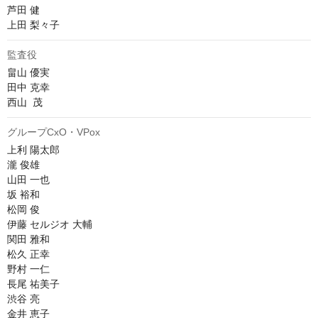
芦田 健

上田 梨々子
監査役
畠山 優実

田中 克幸

西山  茂
グループCxO・VPox
上利 陽太郎

瀧 俊雄

山田 一也

坂 裕和

松岡 俊

伊藤 セルジオ 大輔

関田 雅和

松久 正幸

野村 一仁

長尾 祐美子

渋谷 亮

金井 恵子
