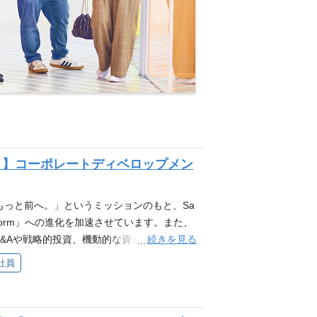
）】コーポレートディベロップメン
もっと前へ。」というミッションのもと、Sa
 Platform」への進化を加速させています。また、
続きを見る
&Aや戦略的投資、機動的な資金調達を通じ
17年のIPO以降、これまでに累計10社を超
社員
対象とした大規模な公募増資や、海外市場で
ファイナンスを重ねることで、さらなるプラ
極的に推進しています。 このダイナミックな