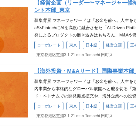
【経営企画（リーダー〜マネージャー候
事業拡大を支えるのが、弊社のコーポレートディベロ
ント本部_東京
務・資金調達・M&A・出資・予実・予算策定といっ
に担う精鋭組織です。 今回の募集では、リーダー・
募集背景 マネーフォワードは「お金を前へ。人生を
定、資金管理の仕組み化をリードしつつ、経営企画
aS×FintechにAIを高度に融合させた「AI-Driven
ただける方を求めています。 急成長を続ける組織に
発によるプロダクトの磨き込みはもちろん、M&Aや
らず、AI戦略を背景とした次世代の経営管理体制の
連続な成長」を成長戦略の柱としています。 2017年
コーポレート
東京
日本語
経営企画
正
Mission/Visionの実現を経営陣と共に推進した
&Aを実施してきたほか、海外機関投資家を対象とし
ります！ マネーフォワードAI戦略発表会「Money Forwar
東京都港区芝浦3-1-21 msb Tamachi 田町ステーションタワーS 21F
約権付社債の発行など、グローバル水準のファイナ
人のバックグラウンドや希望に応じて、お任せする業
ームの拡大とAI領域などの次世代投資を積極的に推
体制（FP&A）の高度化とリード AI戦略を含む中
【海外投資・M&Aリード】国際事業本部
を支えるのが、弊社のコーポレートディベロップメン
予実分析に基づく経営課題の特定および、各事業部
達・M&A・出資・予算策定・予実管理といった、経
募集背景 マネーフォワードは「お金を前へ。人生を
グ 戦略的コーポレートファイナンスの立案・実行 
精鋭組織です。グループの多角化・グローバル化が
内事業から本格的なグローバル展開へと舵を切る「
ション構築および交渉 成長投資に向けた最適なデッ
合わせ、経営管理体制や財務戦略をさらに進化・高
ド・ベトナムでの開発拠点拡充や、海外企業への投資
ード グループ全体の資金マネジメント グループ全
営陣と共にこれからのマネーフォワードを牽引して
成長を推進しています。 本求人では、この動きをさ
の構築 投資余力の最適化を目的とした中長期の資金
コーポレート
東京
日本語
経営企画
正
なりました。 ポジションの概要 / ミッション マ
部」のコアメンバーを募集します。会社の命運を握る海
ニケーションの質的向上 投資家・アナリスト向けの
えるため、CCDO（Chief Corporate Developme
東京都港区芝浦3-1-21 msb Tamachi 田町ステーションタワーS 21F
S/Fintech企業としてのグローバルな成功を牽引
ード 資本市場に対する説得力のある経営メッセージ
事業部の責任者と密に連携しながら、、経営企画・
容 海外における投資およびM&Aの一連のプロセス
メント 経理、法務、各事業部と連携した、全社的な重
きます。 特に、今後はさらに複雑性を増す「全社予
みながら、自らプロジェクトを推進していただきます。 
の投資判断等）の推進 経営企画・財務領域における