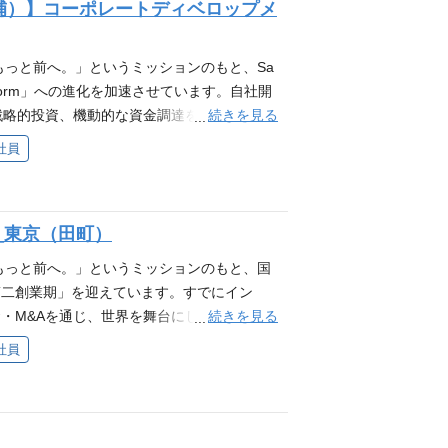
補）】コーポレートディベロップメ
ップメント本部です。当組織は、IR・財
た、経営の根幹をなす重要アクションを一手
マネージャー候補として、予実管理や予算策
もっと前へ。」というミッションのもと、Sa
全般において高度な意思決定支援を行ってい
 Platform」への進化を加速させています。自社開
おいて、単なるオペレーションの管理に留ま
続きを見る
戦略的投資、機動的な資金調達を通じた「非
構築や、資本政策の最適化に深く踏み込み、
のIPO以降、これまでに累計10社を超えるM
社員
いという、志の高い方からのご応募をお待ちしてお
た大規模な公募増資や、海外市場での新株予
d AI Vision 2026」 主な業務内容 ※ご本
ンスを重ねることで、さらなるプラットフォ
務はご相談させていただきます。 経営管理
進しています。 このダイナミックな事業拡大
期経営計画と連動した予算策定プロセスの設計
_東京（田町）
ト本部です。当組織は、IR・財務・資金調
長（事業責任者）への改善提案・モニタリン
営の根幹をなす重要アクションを一手に担う
もっと前へ。」というミッションのもと、国
金融機関（銀行・証券会社）との強固なリレー
急速に進む今、組織・事業の拡大スピードに
第二創業期」を迎えています。すでにイン
ト・エクイティファイナンスの検討と実行リ
度化させていく必要があります。そこで、経
続きを見る
・M&Aを通じ、世界を舞台にした非連続な
体のキャッシュフロー最大化に向けた管理体制
いただける、コアメンバーを募集する運びと
らに加速させるべく新設した「国際事業本
シミュレーション ステークホルダー・コミュ
社員
ネーフォワードグループ全体の非連続な成長を支
外投資・M&A戦略を主導し、日本発Saa
決算説明資料のストーリー構成および作成リ
nt Officer）、CFOをはじめとする経営陣また各
していただく重要なポジションです。 主な業務内
の言語化 組織横断的なプロジェクト・マネジ
財務戦略のコアアクションを推進していただ
において、社内外のステークホルダーを巻き込
要プロジェクト（M&A後のPMIや新規事業
算策定」や「予実管理の高度化」などの重要
投資業務における戦略立案およびDeal Fl
オペレーションの効率化・自動化の推進 ポジ