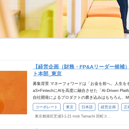
【経営企画（財務・FP&Aリーダー候補
ト本部_東京
募集背景 マネーフォワードは「お金を前へ。人生を
aS×FintechにAIを高度に融合させた「AI-Driven
自社開発によるプロダクトの磨き込みはもちろん、M
た「非連続な成長」を成長戦略の柱としています。 20
コーポレート
東京
日本語
経営企画
正
えるM&Aを実施してきほか、海外機関連邦投資家を
東京都港区芝浦3-1-21 msb Tamachi 田町ステーションタワーS 21F
の新株予約権付社債の発行など、グローバル水準の
ットフォームの拡大とAI領域などの次世代投資を積