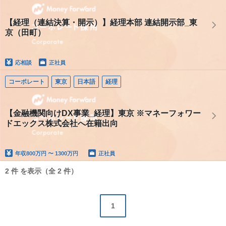
【経理（連結決算・開示）】経理本部 連結開示部_東
京（田町）
応相談
正社員
コーポレート
東京
日本語
経理
【金融機関向けDX事業_経理】東京 ※マネーフォワー
ドエックス株式会社へ在籍出向
年収
800万円 〜 1300万円
正社員
2 件 を表示（全 2 件）
1