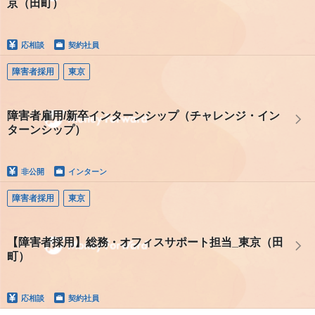
京（田町）
応相談
契約社員
障害者採用
東京
障害者雇用/新卒インターンシップ（チャレンジ・イン
ターンシップ）
非公開
インターン
障害者採用
東京
【障害者採用】総務・オフィスサポート担当_東京（田
町）
応相談
契約社員