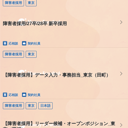
障害者採用
東京
障害者採用/27卒/28卒 新卒採用
応相談
契約社員
障害者採用
東京
【障害者採用】データ入力・事務担当_東京（田町）
応相談
契約社員
障害者採用
東京
日本語
【障害者採用】リーダー候補・オープンポジション_東