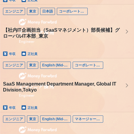
エンジニア
東京
日本語
コーポレートエンジニア
【社内IT企画担当（SaaSマネジメント）部長候補】グ
ローバルIT本部_東京
年収
正社員
エンジニア
東京
English (Mid-career)
コーポレートエンジニア
SaaS Management Department Manager, Global IT
Division,Tokyo
年収
正社員
エンジニア
東京
English (Mid-career)
マネージャー（エンジニア）