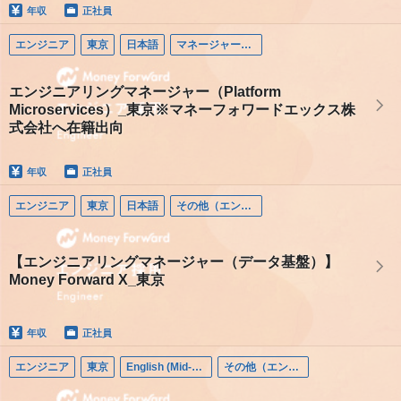
年収
正社員
エンジニア
東京
日本語
マネージャー（エンジニア）
エンジニアリングマネージャー（Platform
Microservices）_東京※マネーフォワードエックス株
式会社へ在籍出向
年収
正社員
エンジニア
東京
日本語
その他（エンジニア）
【エンジニアリングマネージャー（データ基盤）】
Money Forward X_東京
年収
正社員
エンジニア
東京
English (Mid-career)
その他（エンジニア）