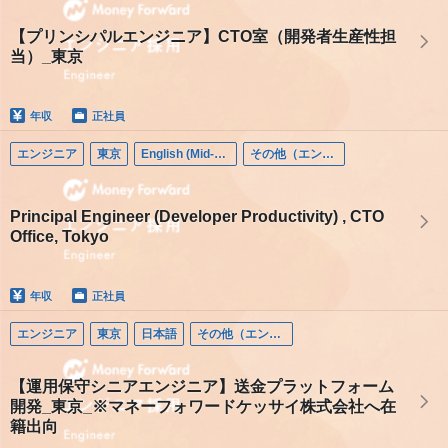
【プリンシパルエンジニア】CTO室（開発者生産性担
当）_東京
年収
正社員
エンジニア
東京
English (Mid-career)
その他（エンジニア）
Principal Engineer (Developer Productivity) , CTO
Office, Tokyo
年収
正社員
エンジニア
東京
日本語
その他（エンジニア）
【運用保守シニアエンジニア】送金プラットフォーム
開発_東京_※マネーフォワードケッサイ株式会社へ在
籍出向