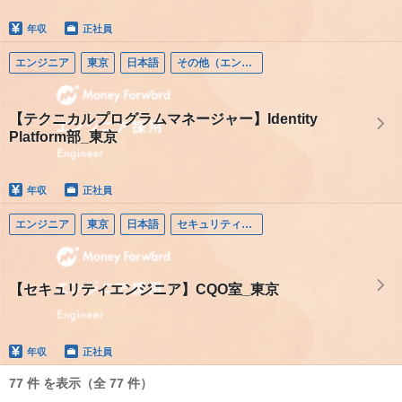
年収
正社員
エンジニア
東京
日本語
その他（エンジニア）
【テクニカルプログラムマネージャー】Identity
Platform部_東京
年収
正社員
エンジニア
東京
日本語
セキュリティエンジニア
【セキュリティエンジニア】CQO室_東京
年収
正社員
77 件 を表示（全 77 件）