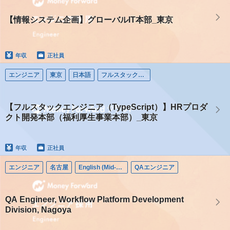
【情報システム企画】グローバルIT本部_東京
年収
正社員
エンジニア
東京
日本語
フルスタックエンジニア
【フルスタックエンジニア（TypeScript）】HRプロダ
クト開発本部（福利厚生事業本部）_東京
年収
正社員
エンジニア
名古屋
English (Mid-career)
QAエンジニア
QA Engineer, Workflow Platform Development
Division, Nagoya