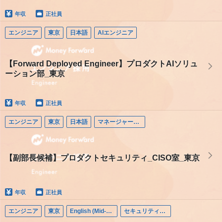
年収
正社員
エンジニア
東京
日本語
AIエンジニア
【Forward Deployed Engineer】プロダクトAIソリュ
ーション部_東京
年収
正社員
エンジニア
東京
日本語
マネージャー（エンジニア）
【副部長候補】プロダクトセキュリティ_CISO室_東京
年収
正社員
エンジニア
東京
English (Mid-career)
セキュリティエンジニア