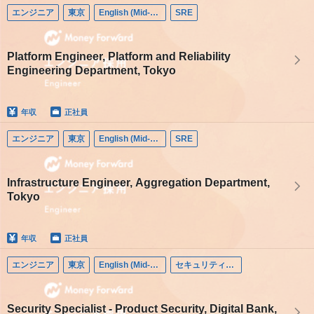
エンジニア
東京
English (Mid-career)
SRE
Platform Engineer, Platform and Reliability
Engineering Department, Tokyo
年収
正社員
エンジニア
東京
English (Mid-career)
SRE
Infrastructure Engineer, Aggregation Department,
Tokyo
年収
正社員
エンジニア
東京
English (Mid-career)
セキュリティエンジニア
Security Specialist - Product Security, Digital Bank,