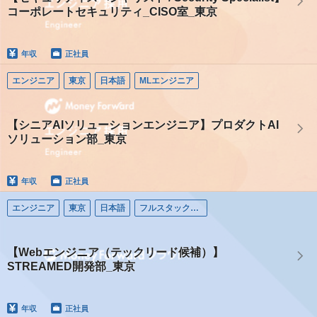
コーポレートセキュリティ_CISO室_東京
年収
正社員
エンジニア
東京
日本語
MLエンジニア
【シニアAIソリューションエンジニア】プロダクトAI
ソリューション部_東京
年収
正社員
エンジニア
東京
日本語
フルスタックエンジニア
【Webエンジニア（テックリード候補）】
STREAMED開発部_東京
年収
正社員