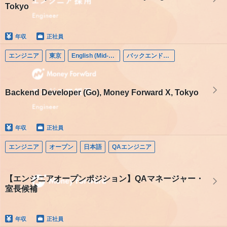
Tokyo
年収
正社員
エンジニア
東京
English (Mid-career)
バックエンドエンジニア
Backend Developer (Go), Money Forward X, Tokyo
年収
正社員
エンジニア
オープン
日本語
QAエンジニア
【エンジニアオープンポジション】QAマネージャー・
室長候補
年収
正社員