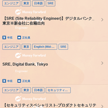
エンジニア
東京
日本語
SRE
【SRE (Site Reliability Engineer)】デジタルバンク_
東京※新会社に在籍出向
年収
正社員
エンジニア
東京
English (Mid-career)
SRE
SRE, Digital Bank, Tokyo
年収
正社員
エンジニア
東京
日本語
セキュリティエンジニア
【セキュリティスペシャリスト-プロダクトセキュリテ