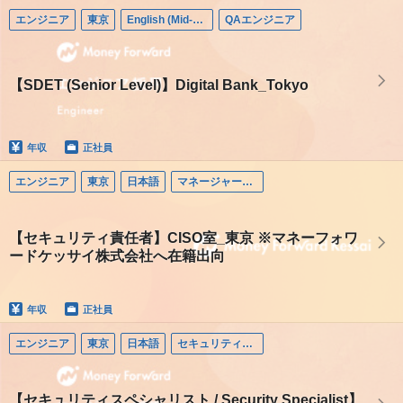
エンジニア
東京
English (Mid-career)
QAエンジニア
【SDET (Senior Level)】Digital Bank_Tokyo
年収
正社員
エンジニア
東京
日本語
マネージャー（エンジニア）
【セキュリティ責任者】CISO室_東京 ※マネーフォワ
ードケッサイ株式会社へ在籍出向
年収
正社員
エンジニア
東京
日本語
セキュリティエンジニア
【セキュリティスペシャリスト / Security Specialist】