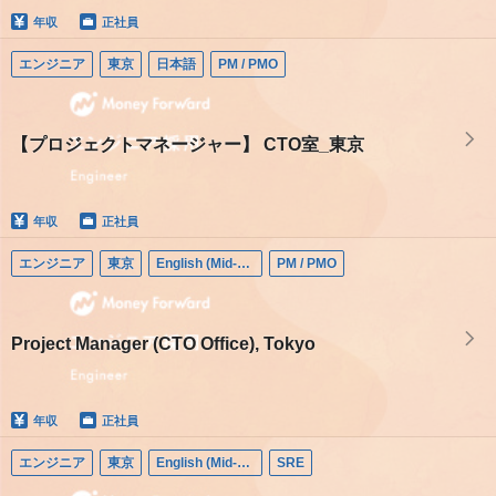
年収
正社員
エンジニア
東京
日本語
PM / PMO
【プロジェクトマネージャー】 CTO室_東京
年収
正社員
エンジニア
東京
English (Mid-career)
PM / PMO
Project Manager (CTO Office), Tokyo
年収
正社員
エンジニア
東京
English (Mid-career)
SRE