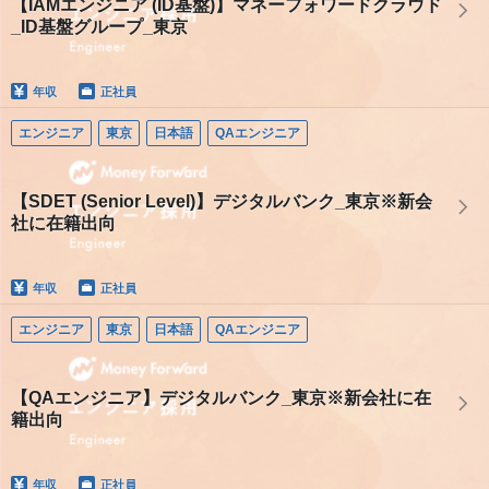
【IAMエンジニア (ID基盤)】マネーフォワードクラウド
_ID基盤グループ_東京
年収
正社員
エンジニア
東京
日本語
QAエンジニア
【SDET (Senior Level)】デジタルバンク_東京※新会
社に在籍出向
年収
正社員
エンジニア
東京
日本語
QAエンジニア
【QAエンジニア】デジタルバンク_東京※新会社に在
籍出向
年収
正社員