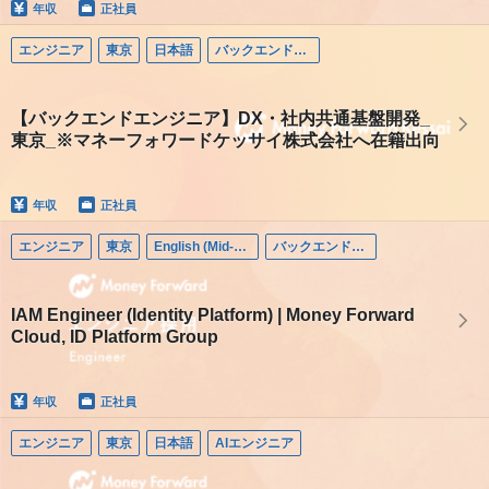
年収
正社員
エンジニア
東京
日本語
バックエンドエンジニア
【バックエンドエンジニア】DX・社内共通基盤開発_
東京_※マネーフォワードケッサイ株式会社へ在籍出向
年収
正社員
エンジニア
東京
English (Mid-career)
バックエンドエンジニア
IAM Engineer (Identity Platform) | Money Forward
Cloud, ID Platform Group
年収
正社員
エンジニア
東京
日本語
AIエンジニア