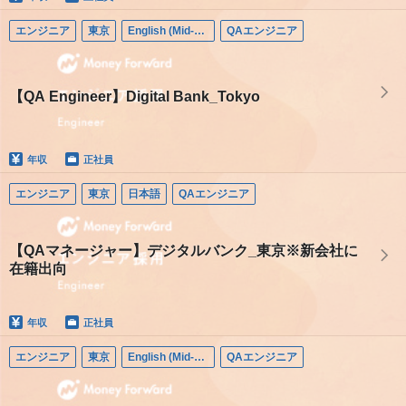
エンジニア
東京
English (Mid-career)
QAエンジニア
【QA Engineer】Digital Bank_Tokyo
年収
正社員
エンジニア
東京
日本語
QAエンジニア
【QAマネージャー】デジタルバンク_東京※新会社に
在籍出向
年収
正社員
エンジニア
東京
English (Mid-career)
QAエンジニア